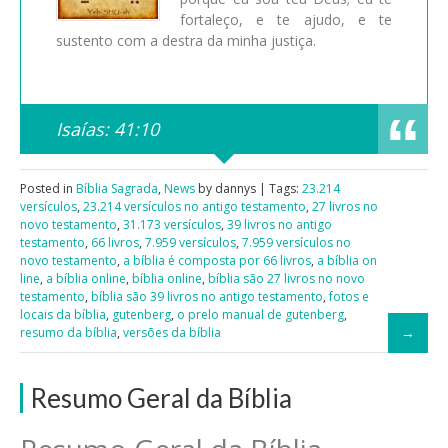
fortaleço, e te ajudo, e te
sustento com a destra da minha justiça.
Isaías: 41:10
Posted in
Bíblia Sagrada
,
News
by dannys | Tags:
23.214
versículos
,
23.214 versículos no antigo testamento
,
27 livros no
novo testamento
,
31.173 versículos
,
39 livros no antigo
testamento
,
66 livros
,
7.959 versículos
,
7.959 versículos no
novo testamento
,
a bíblia é composta por 66 livros
,
a bíblia on
line
,
a bíblia online
,
bíblia online
,
bíblia são 27 livros no novo
testamento
,
bíblia são 39 livros no antigo testamento
,
fotos e
locais da bíblia
,
gutenberg
,
o prelo manual de gutenberg
,
resumo da bíblia
,
versões da bíblia
Resumo Geral da Bíblia