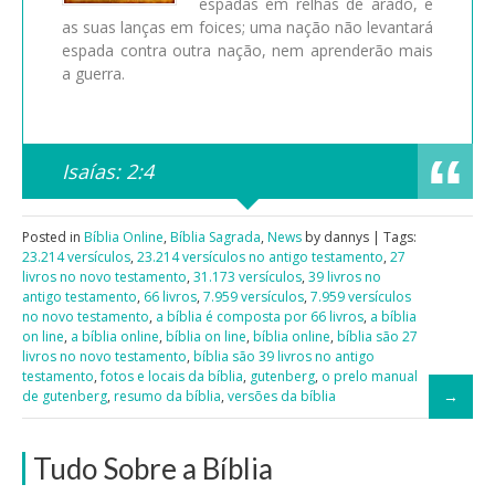
espadas em relhas de arado, e
as suas lanças em foices; uma nação não levantará
espada contra outra nação, nem aprenderão mais
a guerra.
Isaías: 2:4
Posted in
Bíblia Online
,
Bíblia Sagrada
,
News
by dannys | Tags:
23.214 versículos
,
23.214 versículos no antigo testamento
,
27
livros no novo testamento
,
31.173 versículos
,
39 livros no
antigo testamento
,
66 livros
,
7.959 versículos
,
7.959 versículos
no novo testamento
,
a bíblia é composta por 66 livros
,
a bíblia
on line
,
a bíblia online
,
bíblia on line
,
bíblia online
,
bíblia são 27
livros no novo testamento
,
bíblia são 39 livros no antigo
testamento
,
fotos e locais da bíblia
,
gutenberg
,
o prelo manual
de gutenberg
,
resumo da bíblia
,
versões da bíblia
Tudo Sobre a Bíblia