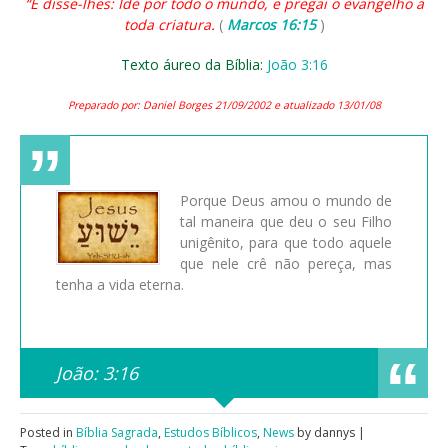
“E disse-lhes: Ide por todo o mundo, e pregai o evangelho a
toda criatura.
(
Marcos 16:15
)
Texto áureo da Bíblia:
João 3:16
Preparado por: Daniel Borges 21/09/2002 e atualizado 13/01/08
Porque Deus amou o mundo de
tal maneira que deu o seu Filho
unigênito, para que todo aquele
que nele crê não pereça, mas
tenha a vida eterna.
João: 3:16
Posted in
Bíblia Sagrada
,
Estudos Bíblicos
,
News
by dannys |