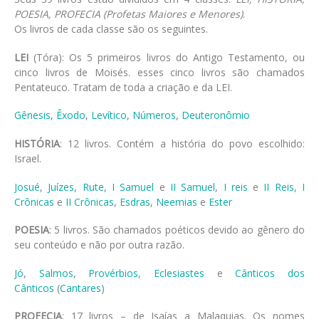
POESIA, PROFECIA (Profetas Maiores e Menores)
.
Os livros de cada classe são os seguintes.
LEI
(Tóra): Os 5 primeiros livros do Antigo Testamento, ou
cinco livros de Moisés. esses cinco livros são chamados
Pentateuco. Tratam de toda a criação e da LEI.
Gênesis
,
Êxodo
,
Levítico
,
Números
,
Deuteronômio
HISTÓRIA
: 12 livros. Contém a história do povo escolhido:
Israel.
Josué
,
Juízes
,
Rute
,
I Samuel
e
II Samuel
,
I reis
e
II Reis
,
I
Crônicas
e
II Crônicas
,
Esdras
,
Neemias
e
Ester
POESIA
: 5 livros. São chamados poéticos devido ao gênero do
seu conteúdo e não por outra razão.
Jó
,
Salmos
,
Provérbios
,
Eclesiastes
e
Cânticos dos
Cânticos
(
Cantares
)
PROFECIA
: 17 livros – de Isaías a Malaquias. Os nomes