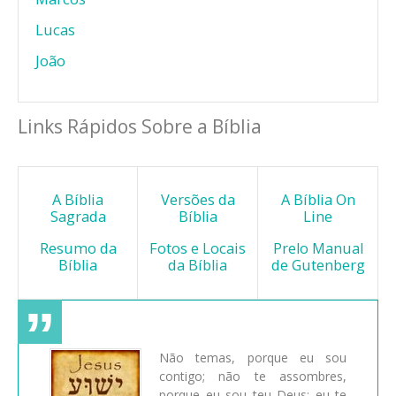
Lucas
João
Links Rápidos Sobre a Bíblia
A Bíblia
Versões da
A Bíblia On
Sagrada
Bíblia
Line
Resumo da
Fotos e Locais
Prelo Manual
Bíblia
da Bíblia
de Gutenberg
Não temas, porque eu sou
contigo; não te assombres,
porque eu sou teu Deus; eu te