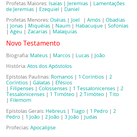
Profetas Maiores:
Isaías
|
Jeremias
|
Lamentações
de Jeremias
|
Ezequiel
|
Daniel
Profetas Menores:
Oséias
|
Joel
|
Amós
|
Obadias
|
Jonas
|
Miquéias
|
Naum
|
Habacuque
|
Sofonias
|
Ageu
|
Zacarias
|
Malaquias
Novo Testamento
Biografia:
Mateus
|
Marcos
|
Lucas
|
João
História:
Atos dos Apóstolos
Epístolas Paulinas:
Romanos
|
1 Coríntios
|
2
Coríntios
|
Gálatas
|
Efésios
|
Filipenses
|
Colossenses
|
1 Tessalonicenses
|
2
Tessalonicenses
|
1 Timóteo
|
2 Timóteo
|
Tito
|
Filemom
Epístolas Gerais:
Hebreus
|
Tiago
|
1 Pedro
|
2
Pedro
|
1 João
|
2 João
|
3 João
|
Judas
Profecias:
Apocalipse