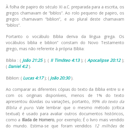
À folha de papiro do século XI a.C. preparada para a escrita, os
gregos chamavam de “biblos”. Ao rolo pequeno de papiro, os
gregos chamavam “biblion”, e ao plural deste chamavam
“biblos”.
Portanto o vocábulo Bíblia deriva da língua grega. Os
vocábulos bíblia e biblion” constam do Novo Testamento
grego, mas não referente à própria Bíblia:
Bíblia : (
João 21:25
); (
II Timóteo 4:13
); (
Apocalipse 20:12
);
(
Daniel 4:2
).
Biblion: (
Lucas 4:17
); (
João 20:30
).
Ao comparar as diferentes cópias do texto da Bíblia entre si e
com os originais disponíveis, menos de 1% do texto
apresentou dúvidas ou variações, portanto,
99% do texto da
Bíblia é puro
. Vale lembrar que o mesmo método (crítica
textual) é usado para avaliar outros documentos históricos,
como a
Ilíada de Homero
, por exemplo; É o livro mais vendido
do mundo. Estima-se que foram vendidos
12 milhões
de