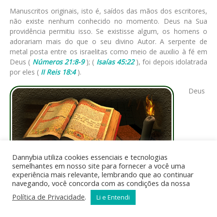
Manuscritos originais, isto é, saídos das mãos dos escritores,
não existe nenhum conhecido no momento. Deus na Sua
providência permitiu isso. Se existisse algum, os homens o
adorariam mais do que o seu divino Autor. A serpente de
metal posta entre os israelitas como meio de auxilio à fé em
Deus (
Números 21:8-9
); (
Isaías 45:22
), foi depois idolatrada
por eles (
II Reis 18:4
).
Deus
Dannybia utiliza cookies essenciais e tecnologias
semelhantes em nosso site para fornecer a você uma
experiência mais relevante, lembrando que ao continuar
navegando, você concorda com as condições da nossa
Política de Privacidade
.
Li e Entendi
cuidou do sepultamento de Moisés e ocultou o seu local