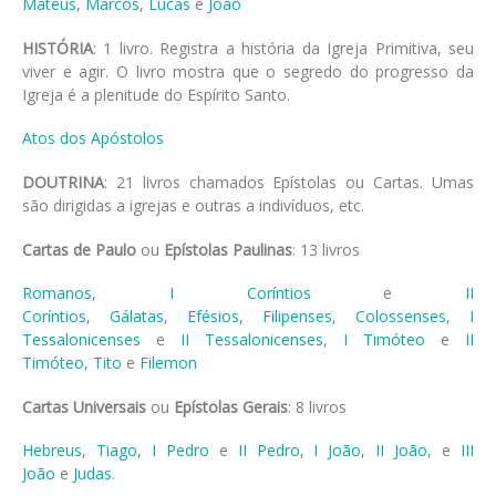
Mateus
,
Marcos
,
Lucas
e
João
HISTÓRIA
: 1 livro. Registra a história da Igreja Primitiva, seu
viver e agir. O livro mostra que o segredo do progresso da
Igreja é a plenitude do Espírito Santo.
Atos dos Apóstolos
DOUTRINA
: 21 livros chamados Epístolas ou Cartas. Umas
são dirigidas a igrejas e outras a indivíduos, etc.
Cartas de Paulo
ou
Epístolas Paulinas
: 13 livros
Romanos
,
I Coríntios
e
II
Coríntios
,
Gálatas
,
Efésios
,
Filipenses
,
Colossenses
,
I
Tessalonicenses
e
II Tessalonicenses
,
I Timóteo
e
II
Timóteo
,
Tito
e
Filemon
Cartas Universais
ou
Epístolas Gerais
: 8 livros
Hebreus
,
Tiago
,
I Pedro
e
II Pedro
,
I João
,
II João
, e
III
João
e
Judas
.