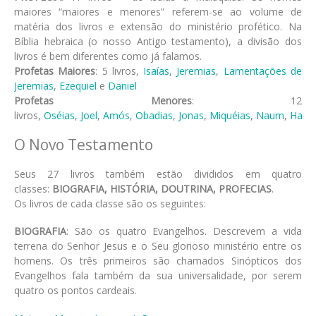
maiores “maiores e menores” referem-se ao volume de
matéria dos livros e extensão do ministério profético. Na
Bíblia hebraica (o nosso Antigo testamento), a divisão dos
livros é bem diferentes como já falamos.
Profetas Maiores
: 5 livros,
Isaías
,
Jeremias
,
Lamentações de
Jeremias
,
Ezequiel
e
Daniel
Profetas Menores
: 12
livros,
Oséias
,
Joel
,
Amós
,
Obadias
,
Jonas
,
Miquéias
,
Naum
,
Haba
O Novo Testamento
Seus 27 livros também estão divididos em quatro
classes:
BIOGRAFIA, HISTÓRIA, DOUTRINA, PROFECIAS
.
Os livros de cada classe são os seguintes:
BIOGRAFIA
: São os quatro Evangelhos. Descrevem a vida
terrena do Senhor Jesus e o Seu glorioso ministério entre os
homens. Os três primeiros são chamados Sinópticos dos
Evangelhos fala também da sua universalidade, por serem
quatro os pontos cardeais.