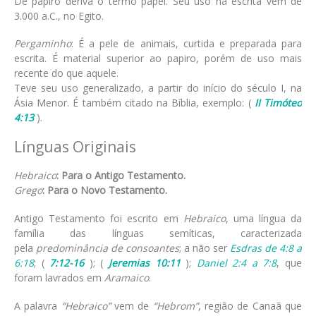
De papiro deriva o termo papel. Seu uso na escrita vem de
3.000 a.C., no Egito.
Pergaminho
: É a pele de animais, curtida e preparada para
escrita. É material superior ao papiro, porém de uso mais
recente do que aquele.
Teve seu uso generalizado, a partir do início do século I, na
Ásia Menor. É também citado na Bíblia, exemplo: (
II Timóteo
4:13
).
Línguas Originais
Hebraico
: Para o Antigo Testamento.
Grego
: Para o Novo Testamento.
Antigo Testamento foi escrito em
Hebraico
, uma língua da
família das línguas semíticas, caracterizada
pela
predominância de consoantes
; a não ser
Esdras de 4:8 a
6:18
; (
7:12-16
); (
Jeremias 10:11
);
Daniel 2:4 a 7:8
, que
foram lavrados em
Aramaico
.
A palavra
“Hebraico”
vem de
“Hebrom”
, região de Canaã que