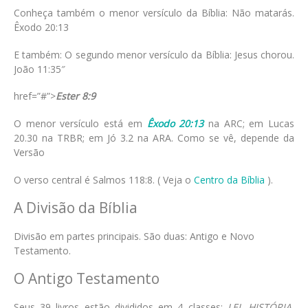
Conheça também o menor versículo da Bíblia: Não matarás.
Êxodo 20:13
E também: O segundo menor versículo da Bíblia: Jesus chorou.
João 11:35″
href=”#”>
Ester 8:9
O menor versículo está em
Êxodo 20:13
na ARC; em Lucas
20.30 na TRBR; em Jó 3.2 na ARA. Como se vê, depende da
Versão
O verso central é Salmos 118:8. ( Veja o
Centro da Bíblia
).
A Divisão da Bíblia
Divisão em partes principais. São duas: Antigo e Novo
Testamento.
O Antigo Testamento
Seus 39 livros estão divididos em 4 classes:
LEI, HISTÓRIA,