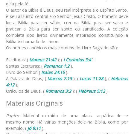
dela pela fé.
O autor da Bíblia é Deus; seu real intérprete é o Espírito Santo,
e seu assunto central é o Senhor Jesus Cristo. O homem deve
ler a Bíblia para ser sábio, crer na Bíblia para ser salvo e
praticar a Bíblia para ser santo ou santificado. A coleção
completa dos livros divinamente inspirados constituindo a
Bíblia é chamada de cânon.
Os nomes canônicos mais comuns do Livro Sagrado são:
Escrituras: (
Mateus 21:42
); (
I Coríntios 3:4
).
Santas Escrituras: (
Romanos 1:2
).
Livro do Senhor: (
Isaías 34:16
).
A Palavra de Deus, (
Marcos 7:13
); (
Lucas 11:28
); (
Hebreus
4:12
).
Oráculos de Deus, (
Romanos 3:2
); (
Hebreus 5:12
).
Materiais Originais
Papiro
: Material extraído de uma planta aquática desse
mesmo nome. Há várias menções dele na Bíblia, como por
exemplo, (
Jó 8:11
).