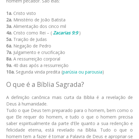
homem pecador. São elas:
1a.
Cristo visto
2a.
Ministério de João Batista
3a.
Alimentação dos cinco mil
4a.
Cristo como Rei – (
Zacarias 9:9
)
5a.
Traição de Judas
6a.
Negação de Pedro
7a.
Julgamento e crucificação
8a.
A ressurreição corporal
9a.
40 dias após a ressurreição
10a.
Segunda vinda predita (
parúsia ou parousia
)
O que é a Bíblia Sagrada?
A definição canônica mais curta da Bíblia é a revelação de
Deus à humanidade.
Tudo o que Deus tem preparado para o homem, bem como o
que Ele requer do homem, e tudo o que o homem precisa
saber espiritualmente da parte d’Ele quanto a sua redenção e
felicidade eterna, está revelado na Bíblia. Tudo o que o
homem tem a fazer é tomar a Palavra de Deus e apropriar-se