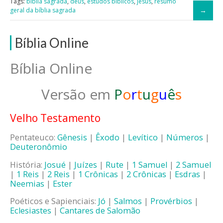
Tags:
bíblia sagrada
,
deus
,
estudos bíblicos
,
jesus
,
resumo
geral da bíblia sagrada
Bíblia Online
Bíblia Online
Versão em
P
o
r
t
u
g
u
ê
s
Velho Testamento
Pentateuco:
Gênesis
|
Êxodo
|
Levítico
|
Números
|
Deuteronômio
História:
Josué
|
Juízes
|
Rute
|
1 Samuel
|
2 Samuel
|
1 Reis
|
2 Reis
|
1 Crônicas
|
2 Crônicas
|
Esdras
|
Neemias
|
Ester
Poéticos e Sapienciais:
Jó
|
Salmos
|
Provérbios
|
Eclesiastes
|
Cantares de Salomão