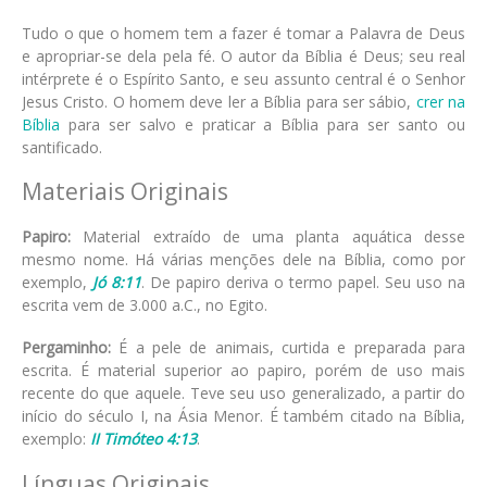
Tudo o que o homem tem a fazer é tomar a Palavra de Deus
e apropriar-se dela pela fé. O autor da Bíblia é Deus; seu real
intérprete é o Espírito Santo, e seu assunto central é o Senhor
Jesus Cristo. O homem deve ler a Bíblia para ser sábio,
crer na
Bíblia
para ser salvo e praticar a Bíblia para ser santo ou
santificado.
Materiais Originais
Papiro:
Material extraído de uma planta aquática desse
mesmo nome. Há várias menções dele na Bíblia, como por
exemplo,
Jó 8:11
. De papiro deriva o termo papel. Seu uso na
escrita vem de 3.000 a.C., no Egito.
Pergaminho:
É a pele de animais, curtida e preparada para
escrita. É material superior ao papiro, porém de uso mais
recente do que aquele. Teve seu uso generalizado, a partir do
início do século I, na Ásia Menor. É também citado na Bíblia,
exemplo:
II Timóteo 4:13
.
Línguas Originais