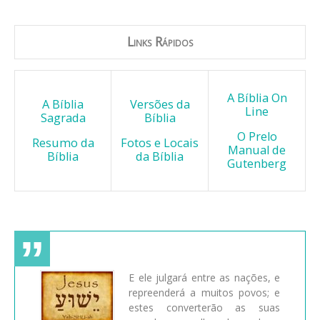
Links Rápidos
A Bíblia On
A Bíblia
Versões da
Line
Sagrada
Bíblia
O Prelo
Resumo da
Fotos e Locais
Manual de
Bíblia
da Bíblia
Gutenberg
E ele julgará entre as nações, e
repreenderá a muitos povos; e
estes converterão as suas