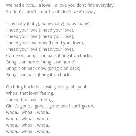
We had a love… a love… a love you don’t find everyday,
So don’t… don’t… don’t… oh don’t take’n away.
I say baby (baby), baby (baby), baby (baby),
I need your love (I need your love),
I need your love (I need your love),
I need your love now (I need your love),
I need your love (I need your love),
Come on, bring it on back (bring it on back),
Bring it on home (bring it on home),
Bring it on back now (bring it on back),
Bring it on back (bring it on back).
Oh bring back that lovin’ yeah, yeah, yeah,
Whoa, that lovin’ feeling,
I need that lovin’ feeling,
Girl it’s gone… gone… gone and I can’t go on,
whoa… whoa… whoa…
whoa… whoa… whoa…
whoa… whoa… whoa…
whoa… whoa… whoa…