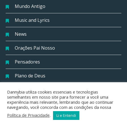
Mundo Antigo
Music and Lyrics
News
Orações Pai Nosso
Pensadores
Plano de Deus
Política
Dannybia utiliza cookies essenciais e tecnologias
semelhantes em nosso site para fornecer a você uma
experiência mais relevante, lembrando que ao continuar
Saúde
navegando, você concorda com as condições da nossa
Política de Privacidade
.
Li e Entendi
Utilidade Pública