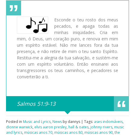
Esconde o teu rosto dos meus
pecados, e apaga todas as
minhas iniqüidades. Cria em
mim, ó Deus, um coração puro, e renova em mim
um espírito estável. Não me lances fora da tua
presença, e não retire de mim o teu santo Espírito.
Restitui-me a alegria da tua salvação, e sustém-me
com um espírito voluntário. Então ensinarei aos
transgressores os teus caminhos, e pecadores se
converterão a ti.
Salmos 51:9-13
Posted in
Music and Lyrics
,
News
by dannys | Tags:
ases indomáveis
,
dionne warwick
,
elvis aaron presley
,
hall & oates
,
johnny rivers
,
music
and lyrics
,
músicas anos 70
,
músicas anos 80
,
músicas anos 90
,
the