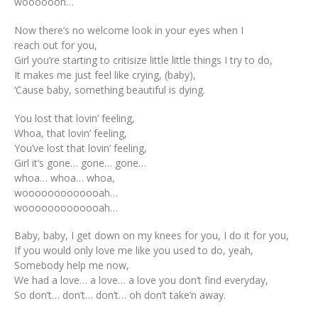
wooooooh…
Now there’s no welcome look in your eyes when I
reach out for you,
Girl you’re starting to critisize little little things I try to do,
It makes me just feel like crying, (baby),
‘Cause baby, something beautiful is dying.
You lost that lovin’ feeling,
Whoa, that lovin’ feeling,
You’ve lost that lovin’ feeling,
Girl it’s gone… gone… gone…
whoa… whoa… whoa,
wooooooooooooah…
wooooooooooooah…
Baby, baby, I get down on my knees for you, I do it for you,
If you would only love me like you used to do, yeah,
Somebody help me now,
We had a love… a love… a love you don’t find everyday,
So don’t… don’t… don’t… oh don’t take’n away.