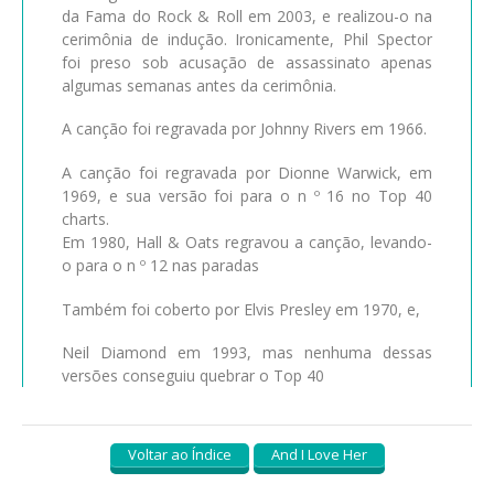
da Fama do Rock & Roll em 2003, e realizou-o na
cerimônia de indução. Ironicamente, Phil Spector
foi preso sob acusação de assassinato apenas
algumas semanas antes da cerimônia.
A canção foi regravada por Johnny Rivers em 1966.
A canção foi regravada por Dionne Warwick, em
1969, e sua versão foi para o n º 16 no Top 40
charts.
Em 1980, Hall & Oats regravou a canção, levando-
o para o n º 12 nas paradas
Também foi coberto por Elvis Presley em 1970, e,
Neil Diamond em 1993, mas nenhuma dessas
versões conseguiu quebrar o Top 40
Voltar ao Índice
And I Love Her