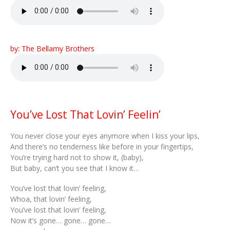
by: The Bellamy Brothers
You’ve Lost That Lovin’ Feelin’
You never close your eyes anymore when I kiss your lips,
And there’s no tenderness like before in your fingertips,
You’re trying hard not to show it, (baby),
But baby, can’t you see that I know it…
You’ve lost that lovin’ feeling,
Whoa, that lovin’ feeling,
You’ve lost that lovin’ feeling,
Now it’s gone… gone… gone…