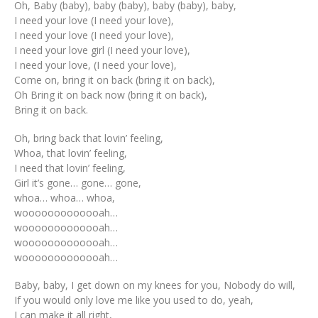
Oh, Baby (baby), baby (baby), baby (baby), baby,
I need your love (I need your love),
I need your love (I need your love),
I need your love girl (I need your love),
I need your love, (I need your love),
Come on, bring it on back (bring it on back),
Oh Bring it on back now (bring it on back),
Bring it on back.
Oh, bring back that lovin’ feeling,
Whoa, that lovin’ feeling,
I need that lovin’ feeling,
Girl it’s gone… gone… gone,
whoa… whoa… whoa,
wooooooooooooah…
wooooooooooooah…
wooooooooooooah…
wooooooooooooah…
Baby, baby, I get down on my knees for you, Nobody do will,
If you would only love me like you used to do, yeah,
I can make it all right,