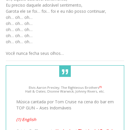
Eu preciso daquele adorável sentimento,
Garota ele se foi… foi… foi e eu não posso continuar,
oh… oh… oh…
oh… oh… oh…
oh… oh… oh…
oh… oh… oh…
oh… oh… oh…
Você nunca fecha seus olhos…
Elvis Aaron Presley; The Righteous Brothers
(1)
Hall & Oates; Dionne Warwick; Johnny Rivers, etc.
Música cantada por Tom Cruise na cena do bar em
TOP GUN – Ases Indomáveis
(1) English