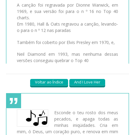
A canção foi regravada por Dionne Warwick, em
1969, e sua versão foi para o n º 16 no Top 40
charts.
Em 1980, Hall & Oats regravou a canção, levando-
o para o n º 12 nas paradas
Também foi coberto por Elvis Presley em 1970, e,
Neil Diamond em 1993, mas nenhuma dessas
versões conseguiu quebrar o Top 40
Voltar ao Índice
And I Love Her
Esconde o teu rosto dos meus
pecados, e apaga todas as
minhas iniqüidades. Cria em
mim, ó Deus, um coração puro, e renova em mim