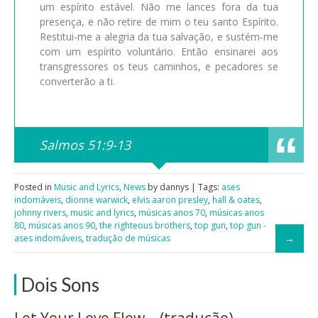
um espírito estável. Não me lances fora da tua
presença, e não retire de mim o teu santo Espírito.
Restitui-me a alegria da tua salvação, e sustém-me
com um espírito voluntário. Então ensinarei aos
transgressores os teus caminhos, e pecadores se
converterão a ti.
Salmos 51:9-13
Posted in
Music and Lyrics
,
News
by dannys | Tags:
ases
indomáveis
,
dionne warwick
,
elvis aaron presley
,
hall & oates
,
johnny rivers
,
music and lyrics
,
músicas anos 70
,
músicas anos
80
,
músicas anos 90
,
the righteous brothers
,
top gun
,
top gun -
ases indomáveis
,
tradução de músicas
Dois Sons