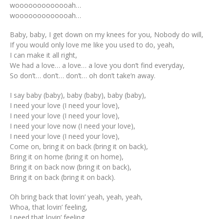
wooooooooooooah…
wooooooooooooah…
Baby, baby, I get down on my knees for you, Nobody do will,
If you would only love me like you used to do, yeah,
I can make it all right,
We had a love… a love… a love you don’t find everyday,
So don’t… don’t… don’t… oh don’t take’n away.
I say baby (baby), baby (baby), baby (baby),
I need your love (I need your love),
I need your love (I need your love),
I need your love now (I need your love),
I need your love (I need your love),
Come on, bring it on back (bring it on back),
Bring it on home (bring it on home),
Bring it on back now (bring it on back),
Bring it on back (bring it on back).
Oh bring back that lovin’ yeah, yeah, yeah,
Whoa, that lovin’ feeling,
I need that lovin’ feeling,