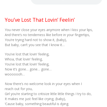
You’ve Lost That Lovin’ Feelin’
You never close your eyes anymore when I kiss your lips,
And there’s no tenderness like before in your fingertips,
You’re trying hard not to show it, (baby),
But baby, can’t you see that I know it…
You’ve lost that lovin’ feeling,
Whoa, that lovin’ feeling,
You’ve lost that lovin’ feeling,
Now it’s gone… gone… gone…
wooooooh…
Now there’s no welcome look in your eyes when I
reach out for you,
Girl you’re starting to critisize little little things I try to do,
It makes me just feel like crying, (baby),
‘Cause baby, something beautiful is dying.