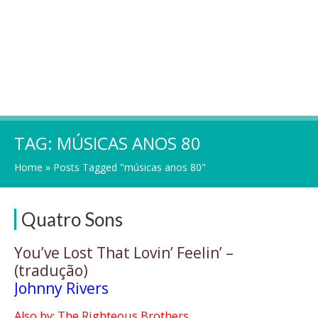
TAG:
MÚSICAS ANOS 80
Home
»
Posts Tagged "músicas anos 80"
Quatro Sons
You’ve Lost That Lovin’ Feelin’ –
(tradução)
Johnny Rivers
Also by: The Righteous Brothers