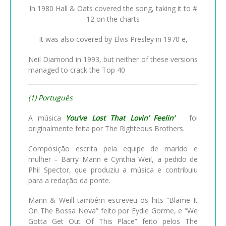
In 1980 Hall & Oats covered the song, taking it to #
12 on the charts
It was also covered by Elvis Presley in 1970 e,
Neil Diamond in 1993, but neither of these versions
managed to crack the Top 40
(1) Português
A música
You’ve Lost That Lovin’ Feelin’
foi
originalmente feita por The Righteous Brothers.
Composição escrita pela equipe de marido e
mulher – Barry Mann e Cynthia Weil, a pedido de
Phil Spector, que produziu a música e contribuiu
para a redação da ponte.
Mann & Weill também escreveu os hits “Blame It
On The Bossa Nova” feito por Eydie Gorme, e “We
Gotta Get Out Of This Place” feito pelos The