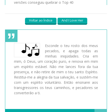
versões conseguiu quebrar o Top 40
Voltar ao Índice
And I Love Her
Esconde o teu rosto dos meus
pecados, e apaga todas as
minhas iniqüidades. Cria em
mim, ó Deus, um coração puro, e renova em mim
um espírito estável. Não me lances fora da tua
presença, e não retire de mim o teu santo Espírito.
Restitui-me a alegria da tua salvação, e sustém-me
com um espírito voluntário. Então ensinarei aos
transgressores os teus caminhos, e pecadores se
converterão a ti.