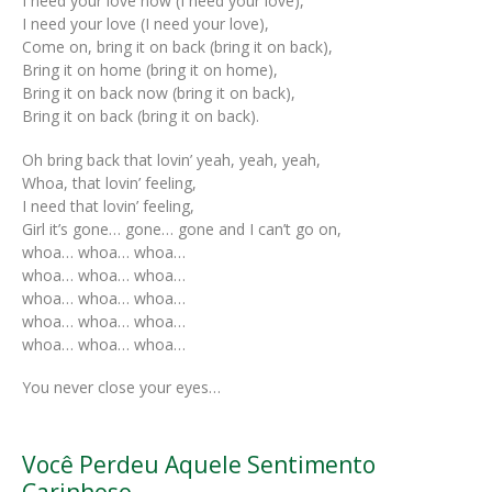
I need your love now (I need your love),
I need your love (I need your love),
Come on, bring it on back (bring it on back),
Bring it on home (bring it on home),
Bring it on back now (bring it on back),
Bring it on back (bring it on back).
Oh bring back that lovin’ yeah, yeah, yeah,
Whoa, that lovin’ feeling,
I need that lovin’ feeling,
Girl it’s gone… gone… gone and I can’t go on,
whoa… whoa… whoa…
whoa… whoa… whoa…
whoa… whoa… whoa…
whoa… whoa… whoa…
whoa… whoa… whoa…
You never close your eyes…
Você Perdeu Aquele Sentimento
Carinhoso