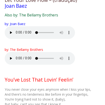
Let Your Love Flow – (tradução)
Joan Baez
Also by: The Bellamy Brothers
by: Joan Baez
by: The Bellamy Brothers
You’ve Lost That Lovin’ Feelin’
You never close your eyes anymore when I kiss your lips,
And there’s no tenderness like before in your fingertips,
You’re trying hard not to show it, (baby),
But baby, can’t you see that I know it…