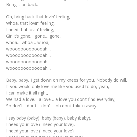
Bring it on back.
Oh, bring back that lovin’ feeling,
Whoa, that lovin’ feeling,
I need that lovin’ feeling,
Girl it’s gone… gone… gone,
whoa… whoa… whoa,
wooooooooooooah…
wooooooooooooah…
wooooooooooooah…
wooooooooooooah…
Baby, baby, I get down on my knees for you, Nobody do will,
If you would only love me like you used to do, yeah,
I can make it all right,
We had a love… a love… a love you don’t find everyday,
So don’t… don’t… don’t… oh don’t take’n away.
I say baby (baby), baby (baby), baby (baby),
I need your love (I need your love),
I need your love (I need your love),