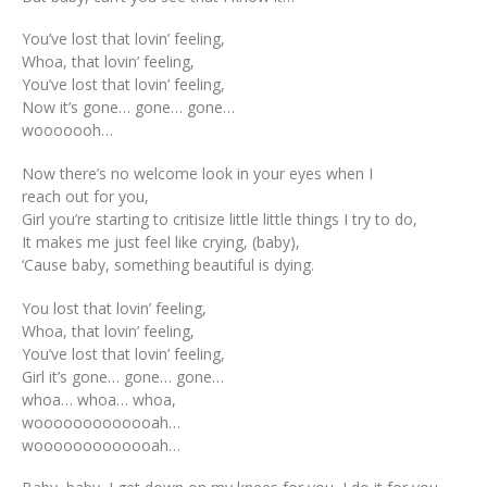
You’ve lost that lovin’ feeling,
Whoa, that lovin’ feeling,
You’ve lost that lovin’ feeling,
Now it’s gone… gone… gone…
wooooooh…
Now there’s no welcome look in your eyes when I
reach out for you,
Girl you’re starting to critisize little little things I try to do,
It makes me just feel like crying, (baby),
‘Cause baby, something beautiful is dying.
You lost that lovin’ feeling,
Whoa, that lovin’ feeling,
You’ve lost that lovin’ feeling,
Girl it’s gone… gone… gone…
whoa… whoa… whoa,
wooooooooooooah…
wooooooooooooah…