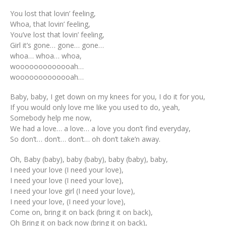
You lost that lovin’ feeling,
Whoa, that lovin’ feeling,
You’ve lost that lovin’ feeling,
Girl it’s gone… gone… gone…
whoa… whoa… whoa,
wooooooooooooah…
wooooooooooooah…
Baby, baby, I get down on my knees for you, I do it for you,
If you would only love me like you used to do, yeah,
Somebody help me now,
We had a love… a love… a love you don’t find everyday,
So don’t… don’t… don’t… oh don’t take’n away.
Oh, Baby (baby), baby (baby), baby (baby), baby,
I need your love (I need your love),
I need your love (I need your love),
I need your love girl (I need your love),
I need your love, (I need your love),
Come on, bring it on back (bring it on back),
Oh Bring it on back now (bring it on back),