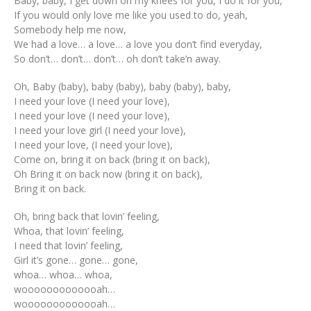
Baby, baby, I get down on my knees for you, I do it for you,
If you would only love me like you used to do, yeah,
Somebody help me now,
We had a love… a love… a love you don’t find everyday,
So don’t… don’t… don’t… oh don’t take’n away.
Oh, Baby (baby), baby (baby), baby (baby), baby,
I need your love (I need your love),
I need your love (I need your love),
I need your love girl (I need your love),
I need your love, (I need your love),
Come on, bring it on back (bring it on back),
Oh Bring it on back now (bring it on back),
Bring it on back.
Oh, bring back that lovin’ feeling,
Whoa, that lovin’ feeling,
I need that lovin’ feeling,
Girl it’s gone… gone… gone,
whoa… whoa… whoa,
wooooooooooooah…
wooooooooooooah…