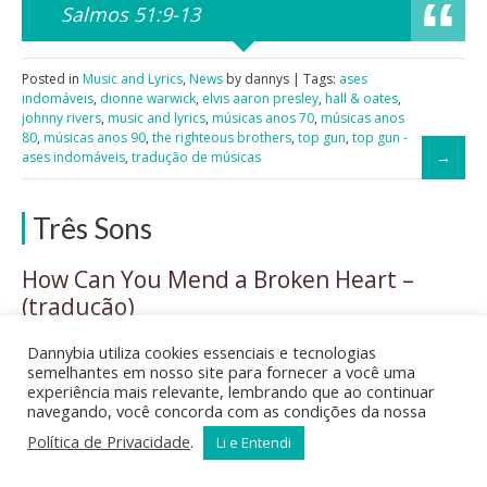
Salmos 51:9-13
Posted in
Music and Lyrics
,
News
by dannys | Tags:
ases
indomáveis
,
dionne warwick
,
elvis aaron presley
,
hall & oates
,
johnny rivers
,
music and lyrics
,
músicas anos 70
,
músicas anos
80
,
músicas anos 90
,
the righteous brothers
,
top gun
,
top gun -
ases indomáveis
,
tradução de músicas
Três Sons
How Can You Mend a Broken Heart –
(tradução)
Al Green
Dannybia utiliza cookies essenciais e tecnologias
semelhantes em nosso site para fornecer a você uma
Also by: Bee Gees
experiência mais relevante, lembrando que ao continuar
Also by: Pholhas
navegando, você concorda com as condições da nossa
by: Al Green
Política de Privacidade
.
Li e Entendi