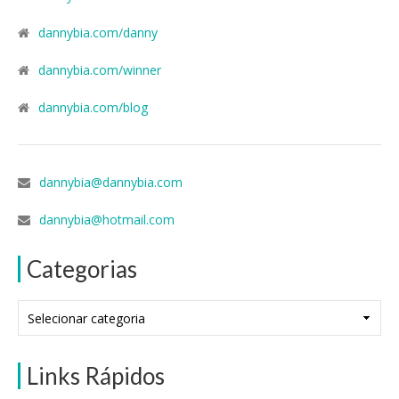
dannybia.com/danny
dannybia.com/winner
dannybia.com/blog
dannybia@dannybia.com
dannybia@hotmail.com
Categorias
Categorias
Links Rápidos