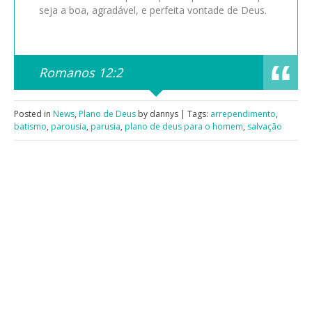
seja a boa, agradável, e perfeita vontade de Deus.
Romanos 12:2
Posted in
News
,
Plano de Deus
by dannys | Tags:
arrependimento
,
batismo
,
parousia
,
parusia
,
plano de deus para o homem
,
salvação