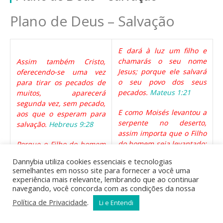
Plano de Deus – Salvação
E dará à luz um filho e
chamarás o seu nome
Assim também Cristo,
Jesus; porque ele salvará
oferecendo-se uma vez
o seu povo dos seus
para tirar os pecados de
pecados.
Mateus 1:21
muitos, aparecerá
segunda vez, sem pecado,
E como Moisés levantou a
aos que o esperam para
serpente no deserto,
salvação.
Hebreus 9:28
assim importa que o Filho
do homem seja levantado;
Porque o Filho do homem
para que todo aquele que
veio buscar e salvar o que
Dannybia utiliza cookies essenciais e tecnologias
nele crê tenha a vida
se havia perdido.
Lucas
semelhantes em nosso site para fornecer a você uma
eterna. Porque Deus
19:10
experiência mais relevante, lembrando que ao continuar
amou o mundo de tal
navegando, você concorda com as condições da nossa
Porque isto é o meu
maneira que deu o seu
Política de Privacidade
.
Li e Entendi
sangue, o sangue do novo
Filho unigênito, para que
testamento, que é
todo aquele que nele crê