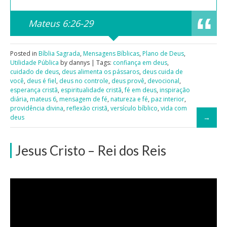
Mateus 6:26-29
Posted in
Bíblia Sagrada
,
Mensagens Bíblicas
,
Plano de Deus
,
Utilidade Pública
by dannys | Tags:
confiança em deus
,
cuidado de deus
,
deus alimenta os pássaros
,
deus cuida de
você
,
deus é fiel
,
deus no controle
,
deus provê
,
devocional
,
esperança cristã
,
espiritualidade cristã
,
fé em deus
,
inspiração
diária
,
mateus 6
,
mensagem de fé
,
natureza e fé
,
paz interior
,
providência divina
,
reflexão cristã
,
versículo bíblico
,
vida com
deus
Jesus Cristo – Rei dos Reis