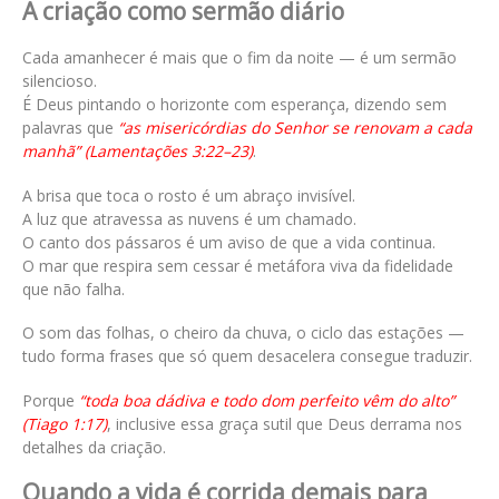
A criação como sermão diário
Cada amanhecer é mais que o fim da noite — é um sermão
silencioso.
É Deus pintando o horizonte com esperança, dizendo sem
palavras que
“as misericórdias do Senhor se renovam a cada
manhã” (Lamentações 3:22–23)
.
A brisa que toca o rosto é um abraço invisível.
A luz que atravessa as nuvens é um chamado.
O canto dos pássaros é um aviso de que a vida continua.
O mar que respira sem cessar é metáfora viva da fidelidade
que não falha.
O som das folhas, o cheiro da chuva, o ciclo das estações —
tudo forma frases que só quem desacelera consegue traduzir.
Porque
“toda boa dádiva e todo dom perfeito vêm do alto”
(Tiago 1:17)
, inclusive essa graça sutil que Deus derrama nos
detalhes da criação.
Quando a vida é corrida demais para