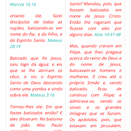
Santo? Mandou, pois, que
Marcos 16:16
fossem batizados em
ortanto ide, fazei
nome de Jesus Cristo.
discípulos de todas as
Então lhe rogaram que
nações, batizando-os em
ficasse com eles por
nome do Pai, e do Filho, e
alguns dias.
Atos 10:47-48
do Espírito Santo.
Mateus
Mas, quando creram em
28:19
Filipe, que lhes pregava
Batizado que foi Jesus,
acerca do reino de Deus e
saiu logo da água; e eis
do nome de Jesus,
que se lhe abriram os
batizavam-se homens e
céus, e viu o Espírito
mulheres. E creu até o
Santo de Deus descendo
próprio Simão e, sendo
como uma pomba e vindo
batizado, ficou de
sobre ele.
Mateus 3:16
contínuo com Filipe; e
admirava-se, vendo os
Tornou-lhes ele: Em que
sinais e os grandes
fostes batizados então? E
milagres que se faziam.
eles disseram: No batismo
Os apóstolos, pois, que
de João. Mas Paulo
estavam em Jerusalém,