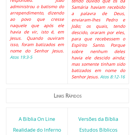
respondeu: João
tendo ouvido que os da
administrou o batismo do
Samária haviam recebido
arrependimento, dizendo
a palavra de Deus,
ao povo que cresse
enviaram-lhes Pedro e
naquele que após ele
João; os quais, tendo
havia de vir, isto é, em
descido, oraram por eles,
Jesus. Quando ouviram
para que recebessem o
isso, foram batizados em
Espírito Santo. Porque
nome do Senhor Jesus.
sobre nenhum deles
Atos 19:3-5
havia ele descido ainda;
mas somente tinham sido
batizados em nome do
Senhor Jesus.
Atos 8:12-16
Links Rápidos
A Bíblia On Line
Versões da Bíblia
Realidade do Inferno
Estudos Bíblicos