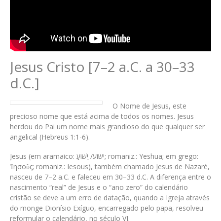
Jesus Cristo [7–2 a.C. a 30–33
d.C.]
O Nome de Jesus, este
precioso nome que está acima de todos os nomes. Jesus
herdou do Pai um nome mais grandioso do que qualquer ser
angelical (Hebreus 1:1-6).
Jesus (em aramaico: ישוע/ יֵשׁוּעַ; romaniz.: Yeshua; em grego:
Ἰησοῦς; romaniz.: Iesous), também chamado Jesus de Nazaré,
nasceu de 7–2 a.C. e faleceu em 30–33 d.C. A diferença entre o
nascimento “real” de Jesus e o “ano zero” do calendário
cristão se deve a um erro de datação, quando a Igreja através
do monge Dionísio Exíguo, encarregado pelo papa, resolveu
reformular o calendário, no século VI.