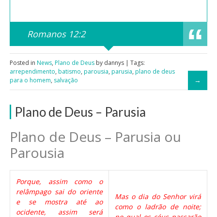
Romanos 12:2
Posted in
News
,
Plano de Deus
by dannys | Tags:
arrependimento
,
batismo
,
parousia
,
parusia
,
plano de deus
para o homem
,
salvação
Plano de Deus – Parusia
Plano de Deus – Parusia ou
Parousia
Porque, assim como o
relâmpago sai do oriente
Mas o dia do Senhor virá
e se mostra até ao
como o ladrão de noite;
ocidente, assim será
no qual os céus passarão