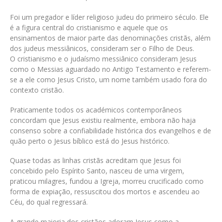
Foi um pregador e líder religioso judeu do primeiro século. Ele
é a figura central do cristianismo e aquele que os
ensinamentos de maior parte das denominações cristãs, além
dos judeus messiânicos, consideram ser o Filho de Deus.
O cristianismo e o judaísmo messiânico consideram Jesus
como o Messias aguardado no Antigo Testamento e referem-
se a ele como Jesus Cristo, um nome também usado fora do
contexto cristão.
Praticamente todos os académicos contemporâneos
concordam que Jesus existiu realmente, embora não haja
consenso sobre a confiabilidade histórica dos evangelhos e de
quão perto o Jesus bíblico está do Jesus histórico.
Quase todas as linhas cristãs acreditam que Jesus foi
concebido pelo Espírito Santo, nasceu de uma virgem,
praticou milagres, fundou a Igreja, morreu crucificado como
forma de expiação, ressuscitou dos mortos e ascendeu ao
Céu, do qual regressará.
A grande maioria dos cristãos adoram Jesus como a