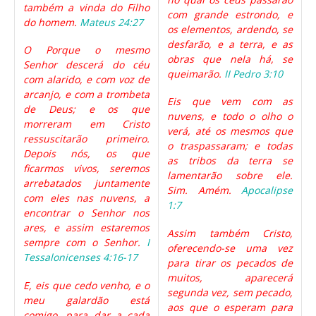
também a vinda do Filho
com grande estrondo, e
do homem.
Mateus 24:27
os elementos, ardendo, se
desfarão, e a terra, e as
O Porque o mesmo
obras que nela há, se
Senhor descerá do céu
queimarão.
II Pedro 3:10
com alarido, e com voz de
arcanjo, e com a trombeta
Eis que vem com as
de Deus; e os que
nuvens, e todo o olho o
morreram em Cristo
verá, até os mesmos que
ressuscitarão primeiro.
o traspassaram; e todas
Depois nós, os que
as tribos da terra se
ficarmos vivos, seremos
lamentarão sobre ele.
arrebatados juntamente
Sim. Amém.
Apocalipse
com eles nas nuvens, a
1:7
encontrar o Senhor nos
ares, e assim estaremos
Assim também Cristo,
sempre com o Senhor.
I
oferecendo-se uma vez
Tessalonicenses 4:16-17
para tirar os pecados de
muitos, aparecerá
E, eis que cedo venho, e o
segunda vez, sem pecado,
meu galardão está
aos que o esperam para
comigo, para dar a cada