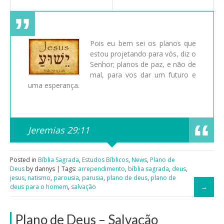
Pois eu bem sei os planos que
estou projetando para vós, diz o
Senhor; planos de paz, e não de
mal, para vos dar um futuro e
uma esperança.
Jeremias 29:11
Posted in
Bíblia Sagrada
,
Estudos Bíblicos
,
News
,
Plano de
Deus
by dannys | Tags:
arrependimento
,
bíblia sagrada
,
deus
,
jesus
,
natismo
,
parousia
,
parusia
,
plano de deus
,
plano de
deus para o homem
,
salvação
Plano de Deus – Salvação