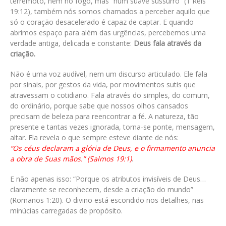
terremoto, nem no fogo, mas “num suave sussurro” (1 Reis
19:12), também nós somos chamados a perceber aquilo que
só o coração desacelerado é capaz de captar. E quando
abrimos espaço para além das urgências, percebemos uma
verdade antiga, delicada e constante:
Deus fala através da
criação.
Não é uma voz audível, nem um discurso articulado. Ele fala
por sinais, por gestos da vida, por movimentos sutis que
atravessam o cotidiano. Fala através do simples, do comum,
do ordinário, porque sabe que nossos olhos cansados
precisam de beleza para reencontrar a fé. A natureza, tão
presente e tantas vezes ignorada, torna-se ponte, mensagem,
altar. Ela revela o que sempre esteve diante de nós:
“Os céus declaram a glória de Deus, e o firmamento anuncia
a obra de Suas mãos.” (Salmos 19:1)
.
E não apenas isso: “Porque os atributos invisíveis de Deus…
claramente se reconhecem, desde a criação do mundo”
(Romanos 1:20). O divino está escondido nos detalhes, nas
minúcias carregadas de propósito.