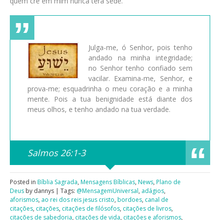
quem crê em mim nunca terá sede.
Julga-me, ó Senhor, pois tenho
andado na minha integridade;
no Senhor tenho confiado sem
vacilar. Examina-me, Senhor, e
prova-me; esquadrinha o meu coração e a minha
mente. Pois a tua benignidade está diante dos
meus olhos, e tenho andado na tua verdade.
Salmos 26:1-3
Posted in
Bíblia Sagrada
,
Mensagens Bíblicas
,
News
,
Plano de
Deus
by dannys | Tags:
@MensagemUniversal
,
adágios
,
aforismos
,
ao rei dos reis jesus cristo
,
bordoes
,
canal de
citações
,
citações
,
citações de filósofos
,
citações de livros
,
citações de sabedoria
,
citações de vida
,
citações e aforismos
,