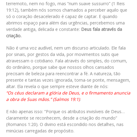
terremoto, nem no fogo, mas “num suave sussurro” (1 Reis
19:12), também nós somos chamados a perceber aquilo que
só o coração desacelerado é capaz de captar. E quando
abrimos espaço para além das urgências, percebemos uma
verdade antiga, delicada e constante:
Deus fala através da
criação.
Não é uma voz audível, nem um discurso articulado. Ele fala
por sinais, por gestos da vida, por movimentos sutis que
atravessam o cotidiano. Fala através do simples, do comum,
do ordinário, porque sabe que nossos olhos cansados
precisam de beleza para reencontrar a fé. A natureza, tão
presente e tantas vezes ignorada, torna-se ponte, mensagem,
altar. Ela revela o que sempre esteve diante de nós:
“Os céus declaram a glória de Deus, e o firmamento anuncia
a obra de Suas mãos.” (Salmos 19:1)
.
E não apenas isso: “Porque os atributos invisíveis de Deus…
claramente se reconhecem, desde a criação do mundo”
(Romanos 1:20). O divino está escondido nos detalhes, nas
minúcias carregadas de propósito.