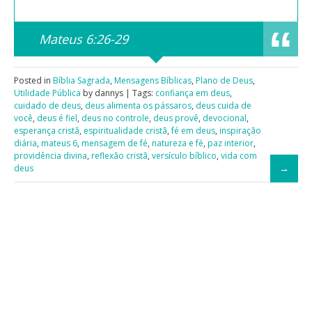
Mateus 6:26-29
Posted in
Bíblia Sagrada
,
Mensagens Bíblicas
,
Plano de Deus
,
Utilidade Pública
by dannys | Tags:
confiança em deus
,
cuidado de deus
,
deus alimenta os pássaros
,
deus cuida de
você
,
deus é fiel
,
deus no controle
,
deus provê
,
devocional
,
esperança cristã
,
espiritualidade cristã
,
fé em deus
,
inspiração
diária
,
mateus 6
,
mensagem de fé
,
natureza e fé
,
paz interior
,
providência divina
,
reflexão cristã
,
versículo bíblico
,
vida com
deus