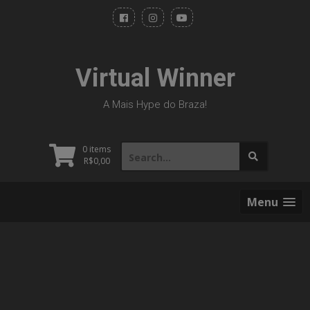
Skip
to
content
Virtual Winner
A Mais Hype do Braza!
Search
0 items
for:
R$
0,00
Menu