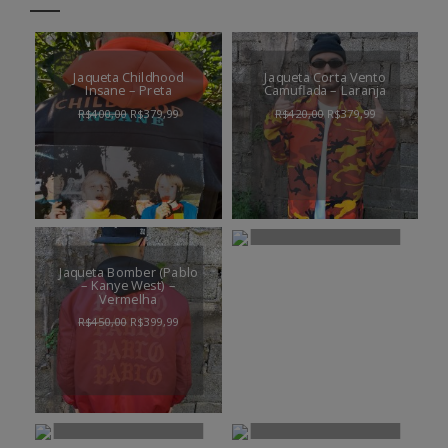
Jaqueta Childhood
Jaqueta Corta Vento
Insane – Preta
Camuflada – Laranja
R$
400,00
R$
379,99
R$
420,00
R$
379,99
Jaqueta Bomber
Abateimo Afe – Roxa
Jaqueta Bomber (Pablo
– Kanye West) –
R$
440,00
R$
399,99
Vermelha
R$
450,00
R$
399,99