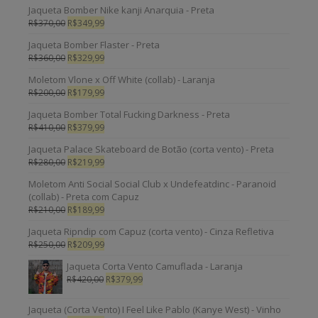
Jaqueta Bomber Nike kanji Anarquia - Preta
R$
370,00
R$
349,99
Jaqueta Bomber Flaster - Preta
R$
360,00
R$
329,99
Moletom Vlone x Off White (collab) - Laranja
R$
200,00
R$
179,99
Jaqueta Bomber Total Fucking Darkness - Preta
R$
410,00
R$
379,99
Jaqueta Palace Skateboard de Botão (corta vento) - Preta
R$
280,00
R$
219,99
Moletom Anti Social Social Club x Undefeatdinc - Paranoid
(collab) - Preta com Capuz
R$
210,00
R$
189,99
Jaqueta Ripndip com Capuz (corta vento) - Cinza Refletiva
R$
250,00
R$
209,99
Jaqueta Corta Vento Camuflada - Laranja
R$
420,00
R$
379,99
Jaqueta (Corta Vento) I Feel Like Pablo (Kanye West) - Vinho