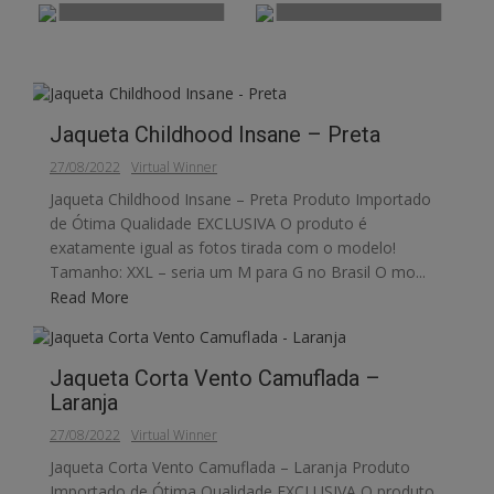
Jaqueta Corta Vento
Moletom Vlone (Asap)
Camuflada – Rosa
– Branca
Jaqueta Bomber Garra
Jaqueta Bomber
R$
420,00
R$
379,99
R$
300,00
R$
279,99
– Vermelha
Abateimo Afe – Preta
R$
350,00
R$
329,99
R$
430,00
R$
399,99
Jaqueta Childhood Insane – Preta
27/08/2022
Virtual Winner
Jaqueta Childhood Insane – Preta Produto Importado
de Ótima Qualidade EXCLUSIVA O produto é
exatamente igual as fotos tirada com o modelo!
Tamanho: XXL – seria um M para G no Brasil O mo...
Read More
Jaqueta Corta Vento Camuflada –
Laranja
27/08/2022
Virtual Winner
Jaqueta Corta Vento Camuflada – Laranja Produto
Importado de Ótima Qualidade EXCLUSIVA O produto