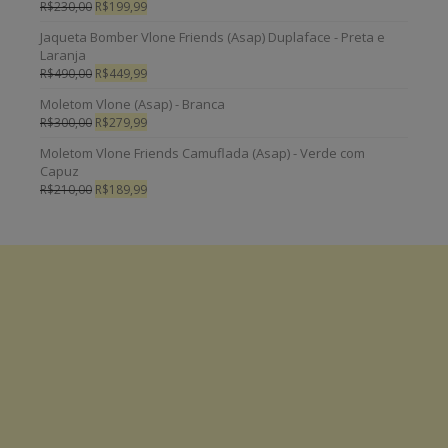
R$
230,00
R$
199,99
Jaqueta Bomber Vlone Friends (Asap) Duplaface - Preta e
Laranja
R$
490,00
R$
449,99
Moletom Vlone (Asap) - Branca
R$
300,00
R$
279,99
Moletom Vlone Friends Camuflada (Asap) - Verde com
Capuz
R$
210,00
R$
189,99