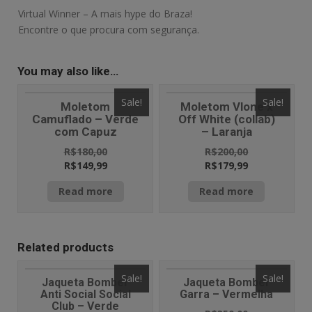
Virtual Winner – A mais hype do Braza!
Encontre o que procura com segurança.
You may also like…
Sale!
Sale!
Moletom
Moletom Vlone x
Camuflado – Verde
Off White (collab)
com Capuz
– Laranja
R$
180,00
R$
200,00
R$
149,99
R$
179,99
Read more
Read more
Related products
Sale!
Sale!
Jaqueta Bomber
Jaqueta Bomber
Anti Social Social
Garra – Vermelha
Club – Verde