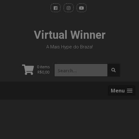
Skip
to
content
Virtual Winner
A Mais Hype do Braza!
Search
0 items
for:
R$
0,00
Menu