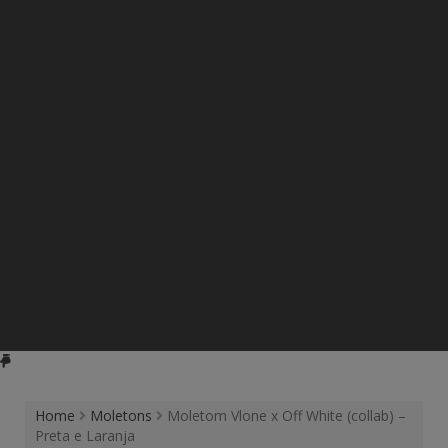
Home
Moletons
Moletom Vlone x Off White (collab) –
Preta e Laranja