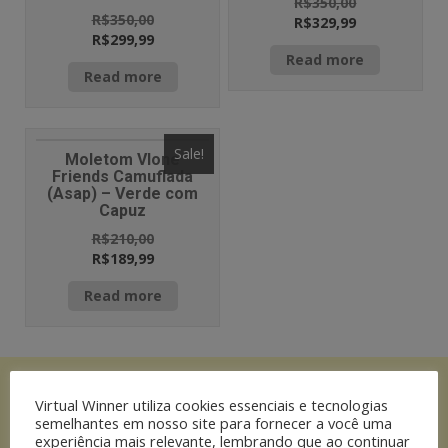
R$
350,00
R$
350,00
R$
329,99
R$
299,99
Read more
Read more
Sale!
Moletom Vlone
Friends Camuflada
(Asap) – Verde com
Capuz
R$
210,00
R$
189,99
Read more
Virtual Winner utiliza cookies essenciais e tecnologias
semelhantes em nosso site para fornecer a você uma
experiência mais relevante, lembrando que ao continuar