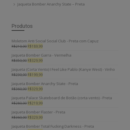
Jaqueta Bomber Anarchy State – Preta
Produtos
Moletom Anti Social Social Club - Preta com Capuz
R$
210,00
R$
189,99
Jaqueta Bomber Garra - Vermelha
R$
350,00
R$
329,99
Jaqueta (Corta Vento) I Feel Like Pablo (Kanye West) - Vinho
R$
230,00
R$
199,99
Jaqueta Bomber Anarchy State - Preta
R$
360,00
R$
329,99
Jaqueta Palace Skateboard de Botão (corta vento) - Preta
R$
280,00
R$
219,99
Jaqueta Bomber Flaster - Preta
R$
360,00
R$
329,99
Jaqueta Bomber Total Fucking Darkness - Preta