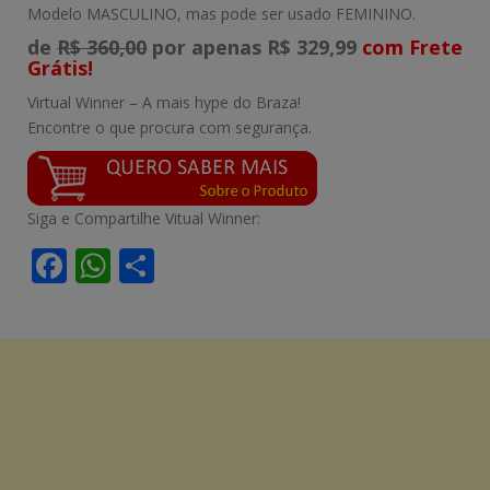
Modelo MASCULINO, mas pode ser usado FEMININO.
de
R$ 360,00
por apenas R$ 329,99
com Frete
Grátis!
Virtual Winner – A mais hype do Braza!
Encontre o que procura com segurança.
Siga e Compartilhe Vitual Winner:
F
W
S
ac
h
h
e
at
ar
b
s
e
o
A
o
p
k
p