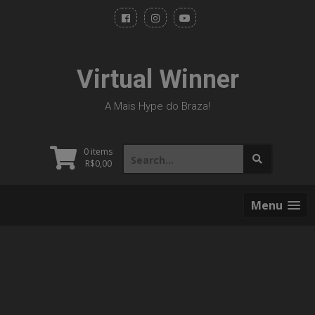
Skip
to
content
Virtual Winner
A Mais Hype do Braza!
Search
0 items
for:
R$
0,00
Menu