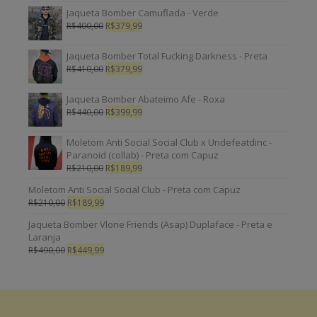
Jaqueta Bomber Camuflada - Verde
R$
400,00
R$
379,99
Jaqueta Bomber Total Fucking Darkness - Preta
R$
410,00
R$
379,99
Jaqueta Bomber Abateimo Afe - Roxa
R$
440,00
R$
399,99
Moletom Anti Social Social Club x Undefeatdinc -
Paranoid (collab) - Preta com Capuz
R$
210,00
R$
189,99
Moletom Anti Social Social Club - Preta com Capuz
R$
210,00
R$
189,99
Jaqueta Bomber Vlone Friends (Asap) Duplaface - Preta e
Laranja
R$
490,00
R$
449,99