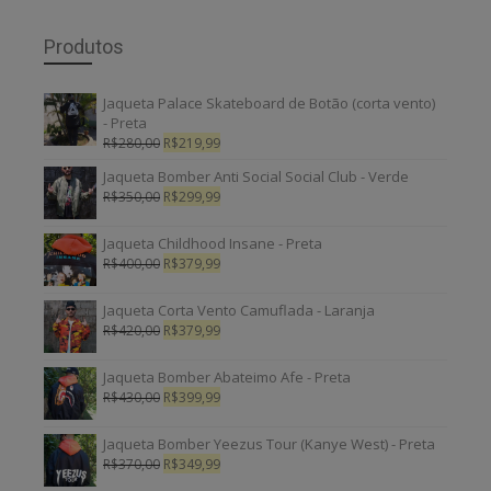
Produtos
Jaqueta Palace Skateboard de Botão (corta vento)
- Preta
R$
280,00
R$
219,99
Jaqueta Bomber Anti Social Social Club - Verde
R$
350,00
R$
299,99
Jaqueta Childhood Insane - Preta
R$
400,00
R$
379,99
Jaqueta Corta Vento Camuflada - Laranja
R$
420,00
R$
379,99
Jaqueta Bomber Abateimo Afe - Preta
R$
430,00
R$
399,99
Jaqueta Bomber Yeezus Tour (Kanye West) - Preta
R$
370,00
R$
349,99