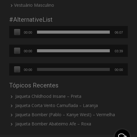
Vestuário Masculino
#AlternativeList
Tocador
00:00
06:07
de
áudio
Tocador
00:00
03:39
de
áudio
Tocador
00:00
00:00
de
áudio
Tópicos Recentes
Jaqueta Childhood Insane – Preta
Jaqueta Corta Vento Camuflada – Laranja
Jaqueta Bomber (Pablo – Kanye West) – Vermelha
Jaqueta Bomber Abateimo Afe – Roxa