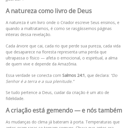
A natureza como livro de Deus
A natureza é um livro onde o Criador escreve Seus ensinos, e
quando a maltratamos, é como se rasgássemos páginas
inteiras dessa revelação.
Cada árvore que cai, cada rio que perde sua pureza, cada vida
que desaparece na floresta representa uma perda que
ultrapassa o físico — afeta o emocional, o espiritual, a alma
de quem vive e depende da Amazônia.
Essa verdade se conecta com
Salmos 24:1
, que declara:
“Do
Senhor é a terra e a sua plenitude.”
Se tudo pertence a Deus, cuidar da criação é um ato de
fidelidade.
A criação está gemendo — e nós também
As mudanças do clima já bateram à porta. Temperaturas que
antes eram raras se tornam comuns. Chuva que antes era