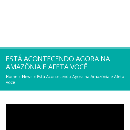
ESTÁ ACONTECENDO AGORA NA
AMAZÔNIA E AFETA VOCÊ
Home
»
News
»
Está Acontecendo Agora na Amazônia e Afeta
Você