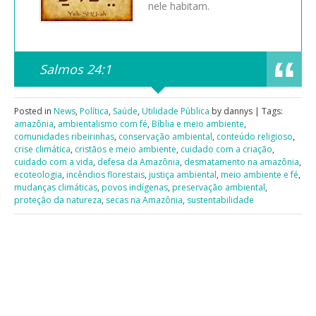
nele habitam.
Salmos 24:1
Posted in
News
,
Política
,
Saúde
,
Utilidade Pública
by dannys | Tags:
amazônia
,
ambientalismo com fé
,
Bíblia e meio ambiente
,
comunidades ribeirinhas
,
conservação ambiental
,
conteúdo religioso
,
crise climática
,
cristãos e meio ambiente
,
cuidado com a criação
,
cuidado com a vida
,
defesa da Amazônia
,
desmatamento na amazônia
,
ecoteologia
,
incêndios florestais
,
justiça ambiental
,
meio ambiente e fé
,
mudanças climáticas
,
povos indígenas
,
preservação ambiental
,
proteção da natureza
,
secas na Amazônia
,
sustentabilidade