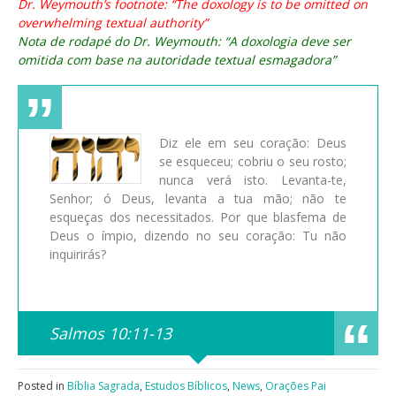
Dr. Weymouth’s footnote: “The doxology is to be omitted on
overwhelming textual authority”
Nota de rodapé do Dr. Weymouth: “A doxologia deve ser
omitida com base na autoridade textual esmagadora”
Diz ele em seu coração: Deus
se esqueceu; cobriu o seu rosto;
nunca verá isto. Levanta-te,
Senhor; ó Deus, levanta a tua mão; não te
esqueças dos necessitados. Por que blasfema de
Deus o ímpio, dizendo no seu coração: Tu não
inquirirás?
Salmos 10:11-13
Posted in
Bíblia Sagrada
,
Estudos Bíblicos
,
News
,
Orações Pai