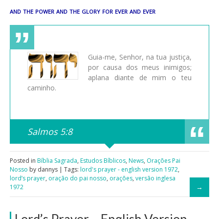
and the power and the glory for ever and ever
Guia-me, Senhor, na tua justiça,
por causa dos meus inimigos;
aplana diante de mim o teu
caminho.
Salmos 5:8
Posted in
Bíblia Sagrada
,
Estudos Bíblicos
,
News
,
Orações Pai
Nosso
by dannys | Tags:
lord's prayer - english version 1972
,
lord’s prayer
,
oração do pai nosso
,
orações
,
versão inglesa
1972
Lord’s Prayer – English Version,