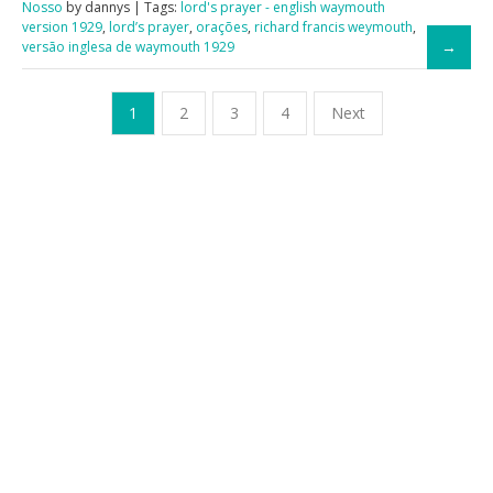
Nosso
by dannys | Tags:
lord's prayer - english waymouth
version 1929
,
lord’s prayer
,
orações
,
richard francis weymouth
,
versão inglesa de waymouth 1929
1
2
3
4
Next