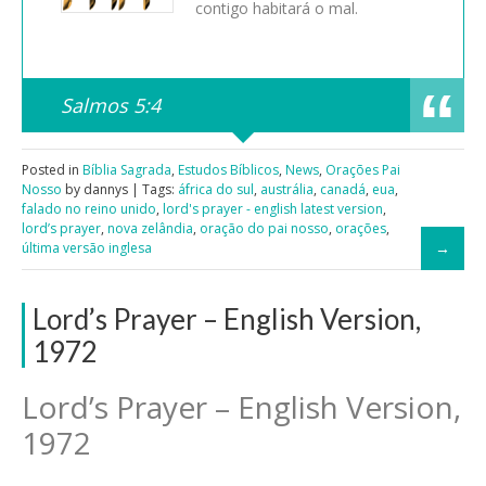
contigo habitará o mal.
Salmos 5:4
Posted in
Bíblia Sagrada
,
Estudos Bíblicos
,
News
,
Orações Pai
Nosso
by dannys | Tags:
áfrica do sul
,
austrália
,
canadá
,
eua
,
falado no reino unido
,
lord's prayer - english latest version
,
lord’s prayer
,
nova zelândia
,
oração do pai nosso
,
orações
,
última versão inglesa
Lord’s Prayer – English Version,
1972
Lord’s Prayer – English Version,
1972