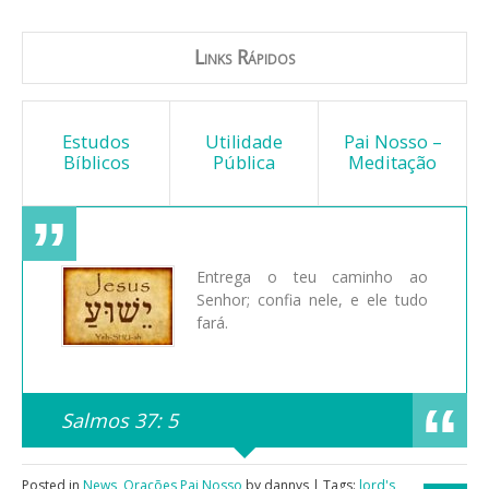
Links Rápidos
Estudos
Utilidade
Pai Nosso –
Bíblicos
Pública
Meditação
Entrega o teu caminho ao
Senhor; confia nele, e ele tudo
fará.
Salmos 37: 5
Posted in
News
,
Orações Pai Nosso
by dannys | Tags:
lord's