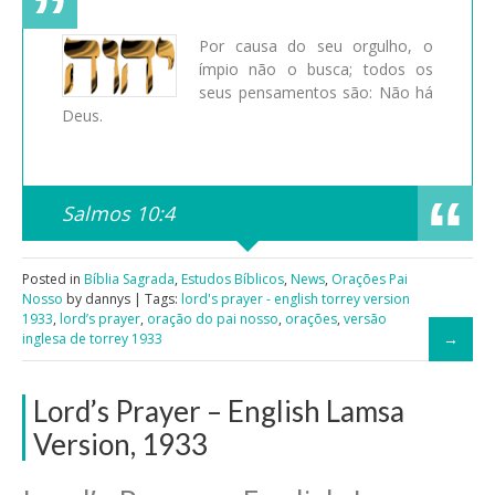
Por causa do seu orgulho, o
ímpio não o busca; todos os
seus pensamentos são: Não há
Deus.
Salmos 10:4
Posted in
Bíblia Sagrada
,
Estudos Bíblicos
,
News
,
Orações Pai
Nosso
by dannys | Tags:
lord's prayer - english torrey version
1933
,
lord’s prayer
,
oração do pai nosso
,
orações
,
versão
inglesa de torrey 1933
Lord’s Prayer – English Lamsa
Version, 1933