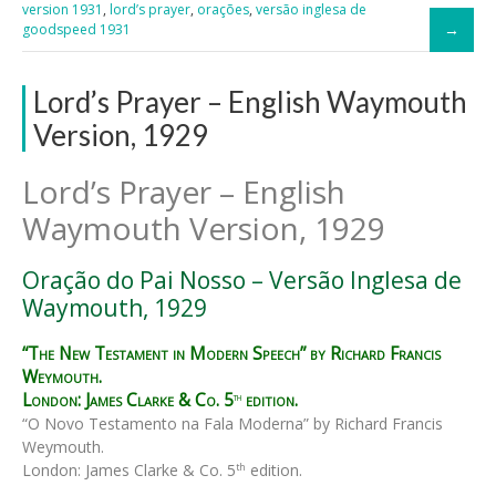
version 1931
,
lord’s prayer
,
orações
,
versão inglesa de
goodspeed 1931
Lord’s Prayer – English Waymouth
Version, 1929
Lord’s Prayer – English
Waymouth Version, 1929
Oração do Pai Nosso – Versão Inglesa de
Waymouth, 1929
“The New Testament in Modern Speech” by Richard Francis
Weymouth.
London: James Clarke & Co. 5
edition.
th
“O Novo Testamento na Fala Moderna” by Richard Francis
Weymouth.
London: James Clarke & Co. 5
edition.
th