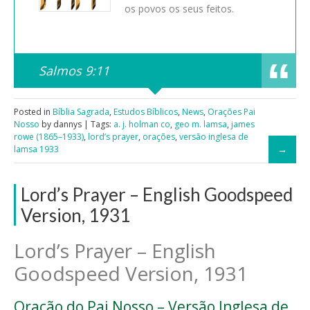
os povos os seus feitos.
Salmos 9:11
Posted in
Bíblia Sagrada
,
Estudos Bíblicos
,
News
,
Orações Pai
Nosso
by dannys | Tags:
a. j. holman co
,
geo m. lamsa
,
james
rowe (1865–1933)
,
lord’s prayer
,
orações
,
versão inglesa de
lamsa 1933
Lord’s Prayer – English Goodspeed
Version, 1931
Lord’s Prayer – English
Goodspeed Version, 1931
Oração do Pai Nosso – Versão Inglesa de