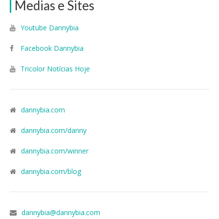
Medias e Sites
Youtube Dannybia
Facebook Dannybia
Tricolor Notícias Hoje
dannybia.com
dannybia.com/danny
dannybia.com/winner
dannybia.com/blog
dannybia@dannybia.com