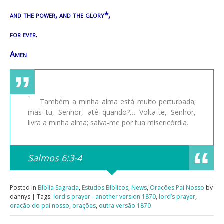
and the power, and the glory*,
for ever.
Amen
Também a minha alma está muito perturbada;
mas tu, Senhor, até quando?… Volta-te, Senhor,
livra a minha alma; salva-me por tua misericórdia.
Salmos 6:3-4
Posted in
Bíblia Sagrada
,
Estudos Bíblicos
,
News
,
Orações Pai Nosso
by
dannys | Tags:
lord's prayer - another version 1870
,
lord’s prayer
,
oração do pai nosso
,
orações
,
outra versão 1870