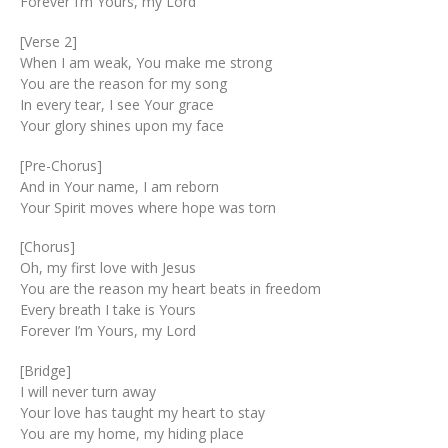
Forever I’m Yours, my Lord
[Verse 2]
When I am weak, You make me strong
You are the reason for my song
In every tear, I see Your grace
Your glory shines upon my face
[Pre-Chorus]
And in Your name, I am reborn
Your Spirit moves where hope was torn
[Chorus]
Oh, my first love with Jesus
You are the reason my heart beats in freedom
Every breath I take is Yours
Forever I’m Yours, my Lord
[Bridge]
I will never turn away
Your love has taught my heart to stay
You are my home, my hiding place