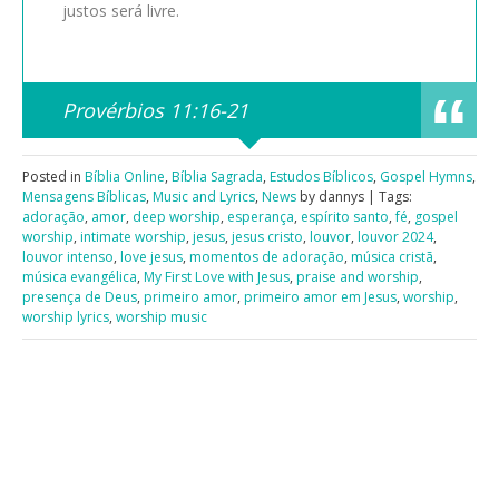
justos será livre.
Provérbios 11:16-21
Posted in
Bíblia Online
,
Bíblia Sagrada
,
Estudos Bíblicos
,
Gospel Hymns
,
Mensagens Bíblicas
,
Music and Lyrics
,
News
by dannys | Tags:
adoração
,
amor
,
deep worship
,
esperança
,
espírito santo
,
fé
,
gospel
worship
,
intimate worship
,
jesus
,
jesus cristo
,
louvor
,
louvor 2024
,
louvor intenso
,
love jesus
,
momentos de adoração
,
música cristã
,
música evangélica
,
My First Love with Jesus
,
praise and worship
,
presença de Deus
,
primeiro amor
,
primeiro amor em Jesus
,
worship
,
worship lyrics
,
worship music