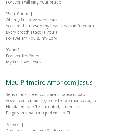
Forever I will sing Your praise
[Final Chorus]
Oh, my first love with Jesus
You are the reason my heart beats in freedom
Every breath I take is Yours
Forever I’m Yours, my Lord
[Other]
Forever I’m Yours…
My first love, Jesus.
Meu Primeiro Amor com Jesus
Seus olhos me encontraram na escuridão
Você acendeu um fogo dentro do meu coração
No dia em que Te encontrei, eu renasci
E agora minha alma pertence a Ti
[Verso 1]
Cada palavra que Você falou era luz