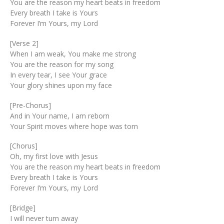
You are the reason my heart beats in freedom
Every breath I take is Yours
Forever I’m Yours, my Lord
[Verse 2]
When I am weak, You make me strong
You are the reason for my song
In every tear, I see Your grace
Your glory shines upon my face
[Pre-Chorus]
And in Your name, I am reborn
Your Spirit moves where hope was torn
[Chorus]
Oh, my first love with Jesus
You are the reason my heart beats in freedom
Every breath I take is Yours
Forever I’m Yours, my Lord
[Bridge]
I will never turn away