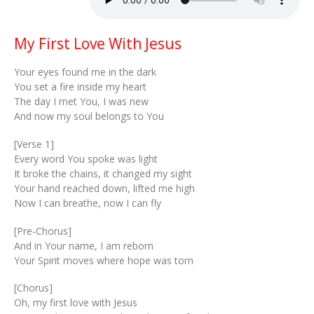
My First Love With Jesus
Your eyes found me in the dark
You set a fire inside my heart
The day I met You, I was new
And now my soul belongs to You
[Verse 1]
Every word You spoke was light
It broke the chains, it changed my sight
Your hand reached down, lifted me high
Now I can breathe, now I can fly
[Pre-Chorus]
And in Your name, I am reborn
Your Spirit moves where hope was torn
[Chorus]
Oh, my first love with Jesus