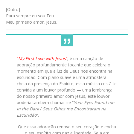
[Outro]
Para sempre eu sou Teu…
Meu primeiro amor, Jesus.
“
My First Love with Jesus
”
, é uma canção de
adoração profundamente tocante que celebra o
momento em que a luz de Deus nos encontra na
escuridão. Com piano suave e uma atmosfera
cheia da presença do Espírito, essa música cristã te
convida a um louvor profundo — uma lembrança
do nosso primeiro amor com Jesus, este louvor
poderia também chamar-se “
Your Eyes Found me
in the Dark
/
Seus Olhos me Encontraram na
Escuridão
“.
Que essa adoração renove o seu coração e encha
o seu espírito com paz e liberdade. Seja em