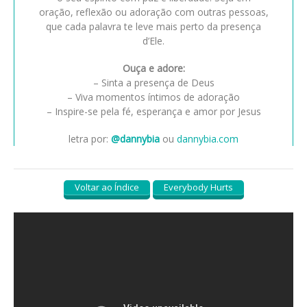
oração, reflexão ou adoração com outras pessoas,
que cada palavra te leve mais perto da presença
d’Ele.
Ouça e adore:
– Sinta a presença de Deus
– Viva momentos íntimos de adoração
– Inspire-se pela fé, esperança e amor por Jesus
letra por:
@dannybia
ou
dannybia.com
Voltar ao Índice
Everybody Hurts