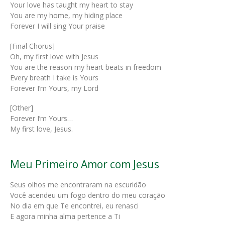
Your love has taught my heart to stay
You are my home, my hiding place
Forever I will sing Your praise
[Final Chorus]
Oh, my first love with Jesus
You are the reason my heart beats in freedom
Every breath I take is Yours
Forever I’m Yours, my Lord
[Other]
Forever I’m Yours…
My first love, Jesus.
Meu Primeiro Amor com Jesus
Seus olhos me encontraram na escuridão
Você acendeu um fogo dentro do meu coração
No dia em que Te encontrei, eu renasci
E agora minha alma pertence a Ti