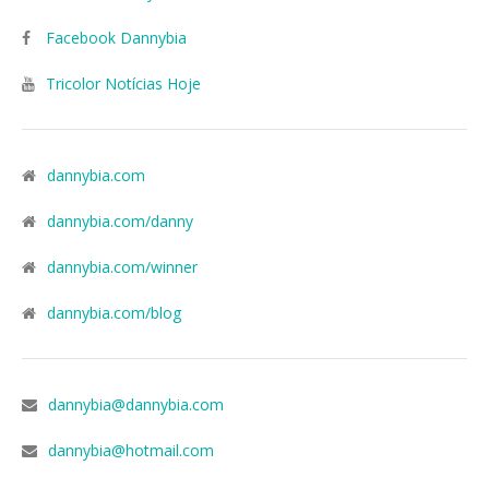
Facebook Dannybia
Tricolor Notícias Hoje
dannybia.com
dannybia.com/danny
dannybia.com/winner
dannybia.com/blog
dannybia@dannybia.com
dannybia@hotmail.com