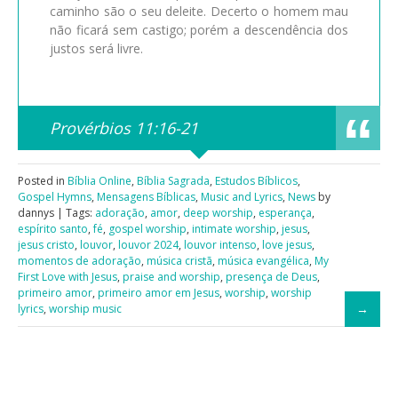
caminho são o seu deleite. Decerto o homem mau
não ficará sem castigo; porém a descendência dos
justos será livre.
Provérbios 11:16-21
Posted in
Bíblia Online
,
Bíblia Sagrada
,
Estudos Bíblicos
,
Gospel Hymns
,
Mensagens Bíblicas
,
Music and Lyrics
,
News
by
dannys | Tags:
adoração
,
amor
,
deep worship
,
esperança
,
espírito santo
,
fé
,
gospel worship
,
intimate worship
,
jesus
,
jesus cristo
,
louvor
,
louvor 2024
,
louvor intenso
,
love jesus
,
momentos de adoração
,
música cristã
,
música evangélica
,
My
First Love with Jesus
,
praise and worship
,
presença de Deus
,
primeiro amor
,
primeiro amor em Jesus
,
worship
,
worship
lyrics
,
worship music