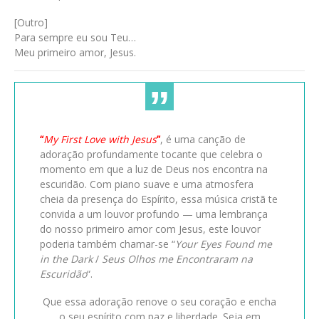
[Outro]
Para sempre eu sou Teu…
Meu primeiro amor, Jesus.
“
My First Love with Jesus
”
, é uma canção de
adoração profundamente tocante que celebra o
momento em que a luz de Deus nos encontra na
escuridão. Com piano suave e uma atmosfera
cheia da presença do Espírito, essa música cristã te
convida a um louvor profundo — uma lembrança
do nosso primeiro amor com Jesus, este louvor
poderia também chamar-se “
Your Eyes Found me
in the Dark
/
Seus Olhos me Encontraram na
Escuridão
“.
Que essa adoração renove o seu coração e encha
o seu espírito com paz e liberdade. Seja em