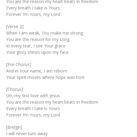
You are the reason my heart beats in freedom
Every breath I take is Yours
Forever I’m Yours, my Lord
[Verse 2]
When I am weak, You make me strong
You are the reason for my song
In every tear, I see Your grace
Your glory shines upon my face
[Pre-Chorus]
And in Your name, I am reborn
Your Spirit moves where hope was torn
[Chorus]
Oh, my first love with Jesus
You are the reason my heart beats in freedom
Every breath I take is Yours
Forever I’m Yours, my Lord
[Bridge]
I will never turn away