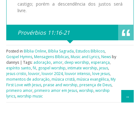
castigo; porém a descendência dos justos será
livre.
Provérbios 11:16-21
Posted in
Bíblia Online
,
Bíblia Sagrada
,
Estudos Bíblicos
,
Gospel Hymns
,
Mensagens Bíblicas
,
Music and Lyrics
,
News
by
dannys | Tags:
adoração
,
amor
,
deep worship
,
esperança
,
espírito santo
,
fé
,
gospel worship
,
intimate worship
,
jesus
,
jesus cristo
,
louvor
,
louvor 2024
,
louvor intenso
,
love jesus
,
momentos de adoração
,
música cristã
,
música evangélica
,
My
First Love with Jesus
,
praise and worship
,
presença de Deus
,
primeiro amor
,
primeiro amor em Jesus
,
worship
,
worship
lyrics
,
worship music