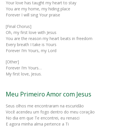
Your love has taught my heart to stay
You are my home, my hiding place
Forever I will sing Your praise
[Final Chorus]
Oh, my first love with Jesus
You are the reason my heart beats in freedom
Every breath I take is Yours
Forever I’m Yours, my Lord
[Other]
Forever I’m Yours…
My first love, Jesus.
Meu Primeiro Amor com Jesus
Seus olhos me encontraram na escuridão
Você acendeu um fogo dentro do meu coração
No dia em que Te encontrei, eu renasci
E agora minha alma pertence a Ti