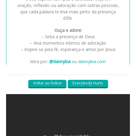
oração, reflexão ou adoração com outras pessoas,
que cada palavra te leve mais perto da presença
d’Ele.
Ouça e adore:
– Sinta a presença de Deus
– Viva momentos íntimos de adoração
– Inspire-se pela fé, esperança e amor por Jesus
letra por:
@dannybia
ou
dannybia.com
Voltar ao Índice
Everybody Hurts