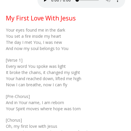
My First Love With Jesus
Your eyes found me in the dark
You set a fire inside my heart
The day I met You, I was new
And now my soul belongs to You
[Verse 1]
Every word You spoke was light
It broke the chains, it changed my sight
Your hand reached down, lifted me high
Now I can breathe, now I can fly
[Pre-Chorus]
And in Your name, I am reborn
Your Spirit moves where hope was torn
[Chorus]
Oh, my first love with Jesus