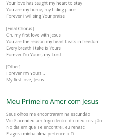
Your love has taught my heart to stay
You are my home, my hiding place
Forever I will sing Your praise
[Final Chorus]
Oh, my first love with Jesus
You are the reason my heart beats in freedom
Every breath I take is Yours
Forever I’m Yours, my Lord
[Other]
Forever I’m Yours…
My first love, Jesus.
Meu Primeiro Amor com Jesus
Seus olhos me encontraram na escuridão
Você acendeu um fogo dentro do meu coração
No dia em que Te encontrei, eu renasci
E agora minha alma pertence a Ti