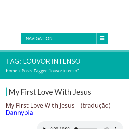
NAVIGATION
TAG:
LOUVOR INTENSO
Home
»
Posts Tagged "louvor intenso"
My First Love With Jesus
My First Love With Jesus – (tradução)
Dannybia