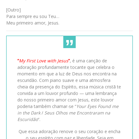
[Outro]
Para sempre eu sou Teu…
Meu primeiro amor, Jesus.
“
My First Love with Jesus
”
, é uma canção de
adoração profundamente tocante que celebra o
momento em que a luz de Deus nos encontra na
escuridão. Com piano suave e uma atmosfera
cheia da presença do Espírito, essa música cristã te
convida a um louvor profundo — uma lembrança
do nosso primeiro amor com Jesus, este louvor
poderia também chamar-se “
Your Eyes Found me
in the Dark
/
Seus Olhos me Encontraram na
Escuridão
“.
Que essa adoração renove o seu coração e encha
o seu espírito com paz e liberdade. Seja em