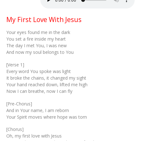
My First Love With Jesus
Your eyes found me in the dark
You set a fire inside my heart
The day I met You, I was new
And now my soul belongs to You
[Verse 1]
Every word You spoke was light
It broke the chains, it changed my sight
Your hand reached down, lifted me high
Now I can breathe, now I can fly
[Pre-Chorus]
And in Your name, I am reborn
Your Spirit moves where hope was torn
[Chorus]
Oh, my first love with Jesus