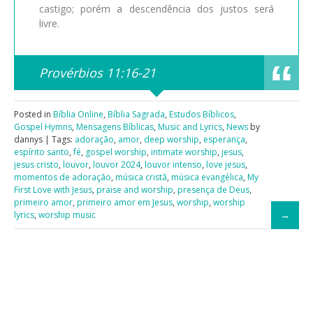
castigo; porém a descendência dos justos será
livre.
Provérbios 11:16-21
Posted in
Bíblia Online
,
Bíblia Sagrada
,
Estudos Bíblicos
,
Gospel Hymns
,
Mensagens Bíblicas
,
Music and Lyrics
,
News
by
dannys | Tags:
adoração
,
amor
,
deep worship
,
esperança
,
espírito santo
,
fé
,
gospel worship
,
intimate worship
,
jesus
,
jesus cristo
,
louvor
,
louvor 2024
,
louvor intenso
,
love jesus
,
momentos de adoração
,
música cristã
,
música evangélica
,
My
First Love with Jesus
,
praise and worship
,
presença de Deus
,
primeiro amor
,
primeiro amor em Jesus
,
worship
,
worship
lyrics
,
worship music