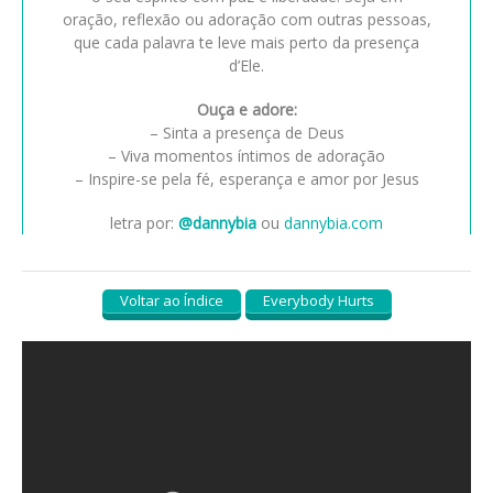
oração, reflexão ou adoração com outras pessoas,
que cada palavra te leve mais perto da presença
d’Ele.
Ouça e adore:
– Sinta a presença de Deus
– Viva momentos íntimos de adoração
– Inspire-se pela fé, esperança e amor por Jesus
letra por:
@dannybia
ou
dannybia.com
Voltar ao Índice
Everybody Hurts