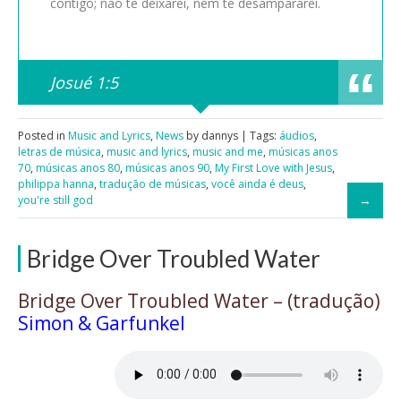
contigo; não te deixarei, nem te desampararei.
Josué 1:5
Posted in
Music and Lyrics
,
News
by dannys | Tags:
áudios
,
letras de música
,
music and lyrics
,
music and me
,
músicas anos
70
,
músicas anos 80
,
músicas anos 90
,
My First Love with Jesus
,
philippa hanna
,
tradução de músicas
,
você ainda é deus
,
you're still god
Bridge Over Troubled Water
Bridge Over Troubled Water – (tradução)
Simon & Garfunkel