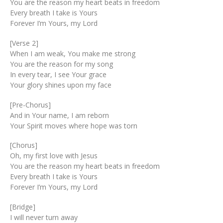
You are the reason my heart beats in freedom
Every breath I take is Yours
Forever I’m Yours, my Lord
[Verse 2]
When I am weak, You make me strong
You are the reason for my song
In every tear, I see Your grace
Your glory shines upon my face
[Pre-Chorus]
And in Your name, I am reborn
Your Spirit moves where hope was torn
[Chorus]
Oh, my first love with Jesus
You are the reason my heart beats in freedom
Every breath I take is Yours
Forever I’m Yours, my Lord
[Bridge]
I will never turn away