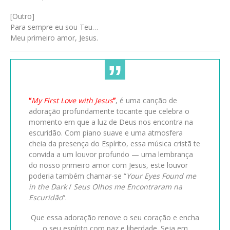
[Outro]
Para sempre eu sou Teu…
Meu primeiro amor, Jesus.
“
My First Love with Jesus
”
, é uma canção de
adoração profundamente tocante que celebra o
momento em que a luz de Deus nos encontra na
escuridão. Com piano suave e uma atmosfera
cheia da presença do Espírito, essa música cristã te
convida a um louvor profundo — uma lembrança
do nosso primeiro amor com Jesus, este louvor
poderia também chamar-se “
Your Eyes Found me
in the Dark
/
Seus Olhos me Encontraram na
Escuridão
“.
Que essa adoração renove o seu coração e encha
o seu espírito com paz e liberdade. Seja em