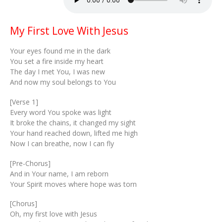
My First Love With Jesus
Your eyes found me in the dark
You set a fire inside my heart
The day I met You, I was new
And now my soul belongs to You
[Verse 1]
Every word You spoke was light
It broke the chains, it changed my sight
Your hand reached down, lifted me high
Now I can breathe, now I can fly
[Pre-Chorus]
And in Your name, I am reborn
Your Spirit moves where hope was torn
[Chorus]
Oh, my first love with Jesus