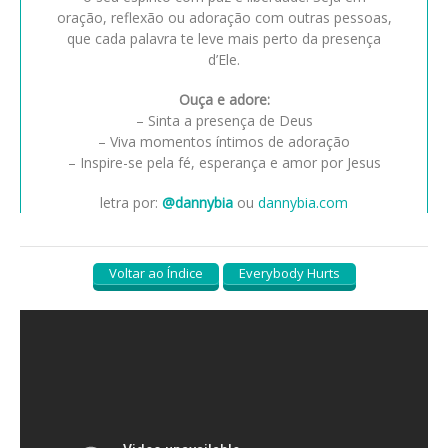
oração, reflexão ou adoração com outras pessoas,
que cada palavra te leve mais perto da presença
d’Ele.
Ouça e adore:
– Sinta a presença de Deus
– Viva momentos íntimos de adoração
– Inspire-se pela fé, esperança e amor por Jesus
letra por:
@dannybia
ou
dannybia.com
Voltar ao Índice
Everybody Hurts