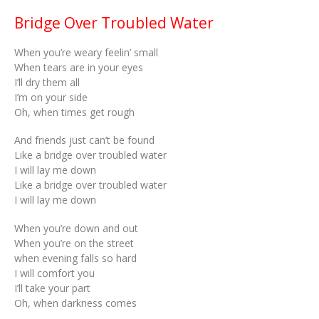
Bridge Over Troubled Water
When you’re weary feelin’ small
When tears are in your eyes
I’ll dry them all
I’m on your side
Oh, when times get rough
And friends just can’t be found
Like a bridge over troubled water
I will lay me down
Like a bridge over troubled water
I will lay me down
When you’re down and out
When you’re on the street
when evening falls so hard
I will comfort you
I’ll take your part
Oh, when darkness comes