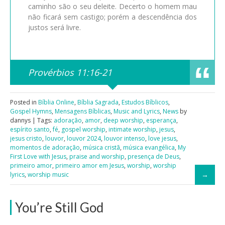
caminho são o seu deleite. Decerto o homem mau
não ficará sem castigo; porém a descendência dos
justos será livre.
Provérbios 11:16-21
Posted in
Bíblia Online
,
Bíblia Sagrada
,
Estudos Bíblicos
,
Gospel Hymns
,
Mensagens Bíblicas
,
Music and Lyrics
,
News
by
dannys | Tags:
adoração
,
amor
,
deep worship
,
esperança
,
espírito santo
,
fé
,
gospel worship
,
intimate worship
,
jesus
,
jesus cristo
,
louvor
,
louvor 2024
,
louvor intenso
,
love jesus
,
momentos de adoração
,
música cristã
,
música evangélica
,
My
First Love with Jesus
,
praise and worship
,
presença de Deus
,
primeiro amor
,
primeiro amor em Jesus
,
worship
,
worship
lyrics
,
worship music
You’re Still God