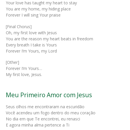
Your love has taught my heart to stay
You are my home, my hiding place
Forever I will sing Your praise
[Final Chorus]
Oh, my first love with Jesus
You are the reason my heart beats in freedom
Every breath I take is Yours
Forever I’m Yours, my Lord
[Other]
Forever I’m Yours…
My first love, Jesus.
Meu Primeiro Amor com Jesus
Seus olhos me encontraram na escuridão
Você acendeu um fogo dentro do meu coração
No dia em que Te encontrei, eu renasci
E agora minha alma pertence a Ti