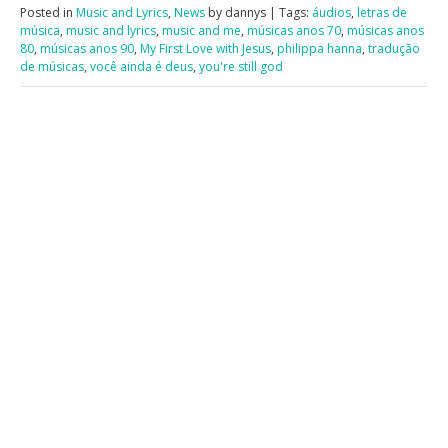
Posted in
Music and Lyrics
,
News
by dannys | Tags:
áudios
,
letras de
música
,
music and lyrics
,
music and me
,
músicas anos 70
,
músicas anos
80
,
músicas anos 90
,
My First Love with Jesus
,
philippa hanna
,
tradução
de músicas
,
você ainda é deus
,
you're still god