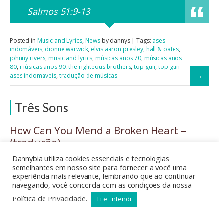
Salmos 51:9-13
Posted in
Music and Lyrics
,
News
by dannys | Tags:
ases
indomáveis
,
dionne warwick
,
elvis aaron presley
,
hall & oates
,
johnny rivers
,
music and lyrics
,
músicas anos 70
,
músicas anos
80
,
músicas anos 90
,
the righteous brothers
,
top gun
,
top gun -
ases indomáveis
,
tradução de músicas
Três Sons
How Can You Mend a Broken Heart –
(tradução)
Al Green
Dannybia utiliza cookies essenciais e tecnologias
semelhantes em nosso site para fornecer a você uma
Also by: Bee Gees
experiência mais relevante, lembrando que ao continuar
Also by: Pholhas
navegando, você concorda com as condições da nossa
Política de Privacidade
.
Li e Entendi
by: Al Green