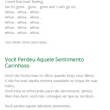
I need that lovin’ feeling,
Girl it’s gone… gone… gone and I can’t go on,
whoa… whoa… whoa…
whoa… whoa… whoa…
whoa… whoa… whoa…
whoa… whoa… whoa…
whoa… whoa… whoa…
You never close your eyes…
Você Perdeu Aquele Sentimento
Carinhoso
Você não fecha mais os olhos quando beijo seus lábios,
E não há mais aquela mesma suavidade no toque de suas
mãos,
Você está se esforçando para não demonstrar, (amor),
Mas meu bem, você não consegue ver que eu sei disso…
Você perdeu aquele adorável sentimento,