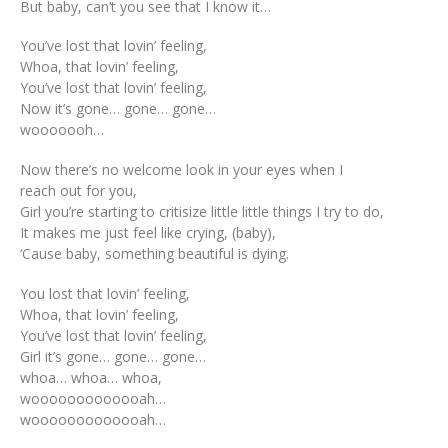
But baby, can’t you see that I know it…
You’ve lost that lovin’ feeling,
Whoa, that lovin’ feeling,
You’ve lost that lovin’ feeling,
Now it’s gone… gone… gone…
wooooooh…
Now there’s no welcome look in your eyes when I
reach out for you,
Girl you’re starting to critisize little little things I try to do,
It makes me just feel like crying, (baby),
‘Cause baby, something beautiful is dying.
You lost that lovin’ feeling,
Whoa, that lovin’ feeling,
You’ve lost that lovin’ feeling,
Girl it’s gone… gone… gone…
whoa… whoa… whoa,
wooooooooooooah…
wooooooooooooah…