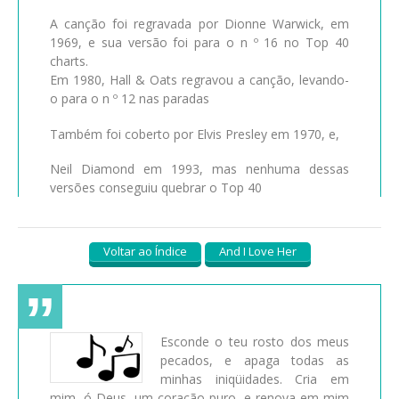
A canção foi regravada por Dionne Warwick, em
1969, e sua versão foi para o n º 16 no Top 40
charts.
Em 1980, Hall & Oats regravou a canção, levando-
o para o n º 12 nas paradas
Também foi coberto por Elvis Presley em 1970, e,
Neil Diamond em 1993, mas nenhuma dessas
versões conseguiu quebrar o Top 40
Voltar ao Índice
And I Love Her
Esconde o teu rosto dos meus
pecados, e apaga todas as
minhas iniqüidades. Cria em
mim, ó Deus, um coração puro, e renova em mim