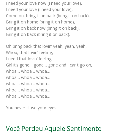
I need your love now (I need your love),
I need your love (I need your love),
Come on, bring it on back (bring it on back),
Bring it on home (bring it on home),
Bring it on back now (bring it on back),
Bring it on back (bring it on back).
Oh bring back that lovin’ yeah, yeah, yeah,
Whoa, that lovin’ feeling,
I need that lovin’ feeling,
Girl it’s gone… gone… gone and I can’t go on,
whoa… whoa… whoa…
whoa… whoa… whoa…
whoa… whoa… whoa…
whoa… whoa… whoa…
whoa… whoa… whoa…
You never close your eyes…
Você Perdeu Aquele Sentimento