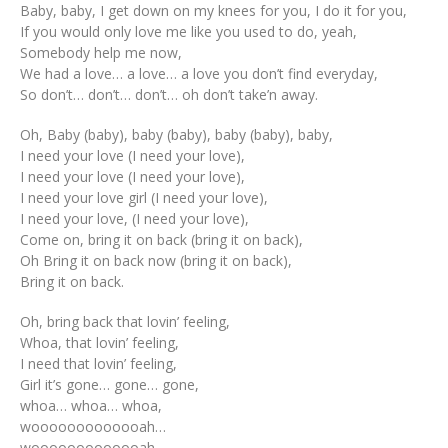
Baby, baby, I get down on my knees for you, I do it for you,
If you would only love me like you used to do, yeah,
Somebody help me now,
We had a love… a love… a love you don’t find everyday,
So don’t… don’t… don’t… oh don’t take’n away.
Oh, Baby (baby), baby (baby), baby (baby), baby,
I need your love (I need your love),
I need your love (I need your love),
I need your love girl (I need your love),
I need your love, (I need your love),
Come on, bring it on back (bring it on back),
Oh Bring it on back now (bring it on back),
Bring it on back.
Oh, bring back that lovin’ feeling,
Whoa, that lovin’ feeling,
I need that lovin’ feeling,
Girl it’s gone… gone… gone,
whoa… whoa… whoa,
wooooooooooooah…
wooooooooooooah…