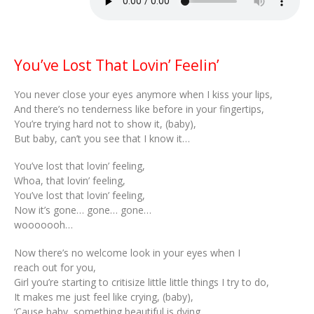
You’ve Lost That Lovin’ Feelin’
You never close your eyes anymore when I kiss your lips,
And there’s no tenderness like before in your fingertips,
You’re trying hard not to show it, (baby),
But baby, can’t you see that I know it…
You’ve lost that lovin’ feeling,
Whoa, that lovin’ feeling,
You’ve lost that lovin’ feeling,
Now it’s gone… gone… gone…
wooooooh…
Now there’s no welcome look in your eyes when I
reach out for you,
Girl you’re starting to critisize little little things I try to do,
It makes me just feel like crying, (baby),
‘Cause baby, something beautiful is dying.