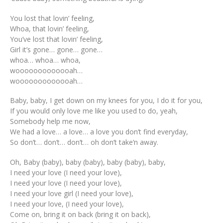
You lost that lovin’ feeling,
Whoa, that lovin’ feeling,
You’ve lost that lovin’ feeling,
Girl it’s gone… gone… gone…
whoa… whoa… whoa,
wooooooooooooah…
wooooooooooooah…
Baby, baby, I get down on my knees for you, I do it for you,
If you would only love me like you used to do, yeah,
Somebody help me now,
We had a love… a love… a love you don’t find everyday,
So don’t… don’t… don’t… oh don’t take’n away.
Oh, Baby (baby), baby (baby), baby (baby), baby,
I need your love (I need your love),
I need your love (I need your love),
I need your love girl (I need your love),
I need your love, (I need your love),
Come on, bring it on back (bring it on back),