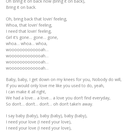
Oh Bring it on back now (bring it on back),
Bring it on back.
Oh, bring back that lovin’ feeling,
Whoa, that lovin’ feeling,
I need that lovin’ feeling,
Girl it’s gone… gone… gone,
whoa… whoa… whoa,
wooooooooooooah…
wooooooooooooah…
wooooooooooooah…
wooooooooooooah…
Baby, baby, I get down on my knees for you, Nobody do will,
If you would only love me like you used to do, yeah,
I can make it all right,
We had a love… a love… a love you don’t find everyday,
So don’t… don’t… don’t… oh don’t take’n away.
I say baby (baby), baby (baby), baby (baby),
I need your love (I need your love),
I need your love (I need your love),