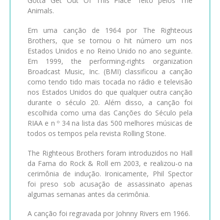
Gotta Get Out Of This Place” feito pelos The
Animals.
Em uma canção de 1964 por The Righteous
Brothers, que se tornou o hit número um nos
Estados Unidos e no Reino Unido no ano seguinte.
Em 1999, the performing-rights organization
Broadcast Music, Inc. (BMI) classificou a canção
como tendo tido mais tocada no rádio e televisão
nos Estados Unidos do que qualquer outra canção
durante o século 20. Além disso, a canção foi
escolhida como uma das Canções do Século pela
RIAA e n º 34 na lista das 500 melhores músicas de
todos os tempos pela revista Rolling Stone.
The Righteous Brothers foram introduzidos no Hall
da Fama do Rock & Roll em 2003, e realizou-o na
cerimônia de indução. Ironicamente, Phil Spector
foi preso sob acusação de assassinato apenas
algumas semanas antes da cerimônia.
A canção foi regravada por Johnny Rivers em 1966.