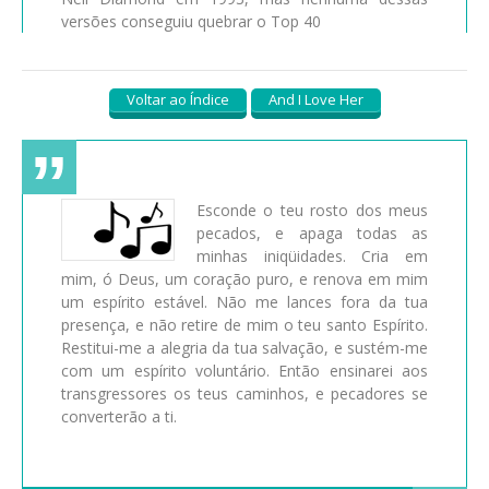
versões conseguiu quebrar o Top 40
Voltar ao Índice
And I Love Her
Esconde o teu rosto dos meus
pecados, e apaga todas as
minhas iniqüidades. Cria em
mim, ó Deus, um coração puro, e renova em mim
um espírito estável. Não me lances fora da tua
presença, e não retire de mim o teu santo Espírito.
Restitui-me a alegria da tua salvação, e sustém-me
com um espírito voluntário. Então ensinarei aos
transgressores os teus caminhos, e pecadores se
converterão a ti.