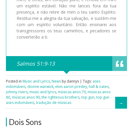
um espírito estável. Não me lances fora da tua
presença, e não retire de mim o teu santo Espírito.
Restitui-me a alegria da tua salvação, e sustém-me
com um espírito voluntário. Então ensinarei aos
transgressores os teus caminhos, e pecadores se
converterão a ti.
Salmos 51:9-13
Posted in
Music and Lyrics
,
News
by dannys | Tags:
ases
indomáveis
,
dionne warwick
,
elvis aaron presley
,
hall & oates
,
johnny rivers
,
music and lyrics
,
músicas anos 70
,
músicas anos
80
,
músicas anos 90
,
the righteous brothers
,
top gun
,
top gun -
ases indomáveis
,
tradução de músicas
Dois Sons