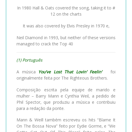
In 1980 Hall & Oats covered the song, taking it to #
12 on the charts
It was also covered by Elvis Presley in 1970 e,
Neil Diamond in 1993, but neither of these versions
managed to crack the Top 40
(1) Português
A música
You’ve Lost That Lovin’ Feelin’
foi
originalmente feita por The Righteous Brothers.
Composição escrita pela equipe de marido e
mulher – Barry Mann e Cynthia Weil, a pedido de
Phil Spector, que produziu a música e contribuiu
para a redação da ponte.
Mann & Weill também escreveu os hits “Blame It
On The Bossa Nova” feito por Eydie Gorme, e “We