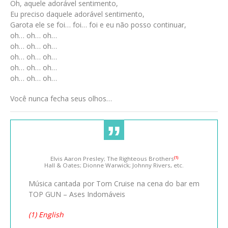
Oh, aquele adorável sentimento,
Eu preciso daquele adorável sentimento,
Garota ele se foi… foi… foi e eu não posso continuar,
oh… oh… oh…
oh… oh… oh…
oh… oh… oh…
oh… oh… oh…
oh… oh… oh…
Você nunca fecha seus olhos…
Elvis Aaron Presley; The Righteous Brothers
(1)
Hall & Oates; Dionne Warwick; Johnny Rivers, etc.
Música cantada por Tom Cruise na cena do bar em
TOP GUN – Ases Indomáveis
(1) English