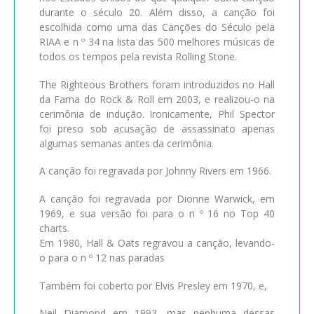
durante o século 20. Além disso, a canção foi
escolhida como uma das Canções do Século pela
RIAA e n º 34 na lista das 500 melhores músicas de
todos os tempos pela revista Rolling Stone.
The Righteous Brothers foram introduzidos no Hall
da Fama do Rock & Roll em 2003, e realizou-o na
cerimônia de indução. Ironicamente, Phil Spector
foi preso sob acusação de assassinato apenas
algumas semanas antes da cerimônia.
A canção foi regravada por Johnny Rivers em 1966.
A canção foi regravada por Dionne Warwick, em
1969, e sua versão foi para o n º 16 no Top 40
charts.
Em 1980, Hall & Oats regravou a canção, levando-
o para o n º 12 nas paradas
Também foi coberto por Elvis Presley em 1970, e,
Neil Diamond em 1993, mas nenhuma dessas