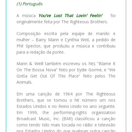
(1) Português
A música
You’ve Lost That Lovin’ Feelin’
foi
originalmente feita por The Righteous Brothers.
Composição escrita pela equipe de marido e
mulher – Barry Mann e Cynthia Weil, a pedido de
Phil Spector, que produziu a música e contribuiu
para a redação da ponte.
Mann & Weill também escreveu os hits “Blame It
On The Bossa Nova” feito por Eydie Gorme, e “We
Gotta Get Out Of This Place” feito pelos The
Animals.
Em uma canção de 1964 por The Righteous
Brothers, que se tornou o hit número um nos
Estados Unidos e no Reino Unido no ano seguinte.
Em 1999, the performing-rights organization
Broadcast Music, Inc. (BMI) classificou a canção
como tendo tido mais tocada no rádio e televisão
nos Estados Unidos do que qualquer outra canção