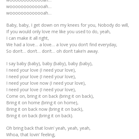
wooooooooooooah…
wooooooooooooah…
Baby, baby, I get down on my knees for you, Nobody do will,
If you would only love me like you used to do, yeah,
I can make it all right,
We had a love… a love… a love you don’t find everyday,
So don’t… don’t… don’t… oh don’t take’n away.
I say baby (baby), baby (baby), baby (baby),
I need your love (I need your love),
I need your love (I need your love),
I need your love now (I need your love),
I need your love (I need your love),
Come on, bring it on back (bring it on back),
Bring it on home (bring it on home),
Bring it on back now (bring it on back),
Bring it on back (bring it on back).
Oh bring back that lovin’ yeah, yeah, yeah,
Whoa, that lovin’ feeling,