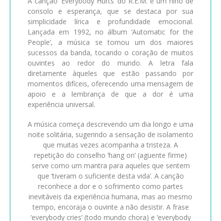
A canção ‘Everybody Hurts’ do R.E.M. é um hino de
consolo e esperança, que se destaca por sua
simplicidade lírica e profundidade emocional.
Lançada em 1992, no álbum ‘Automatic for the
People’, a música se tornou um dos maiores
sucessos da banda, tocando o coração de muitos
ouvintes ao redor do mundo. A letra fala
diretamente àqueles que estão passando por
momentos difíceis, oferecendo uma mensagem de
apoio e a lembrança de que a dor é uma
experiência universal.
A música começa descrevendo um dia longo e uma
noite solitária, sugerindo a sensação de isolamento
que muitas vezes acompanha a tristeza. A
repetição do conselho ‘hang on’ (aguente firme)
serve como um mantra para aqueles que sentem
que ‘tiveram o suficiente desta vida’. A canção
reconhece a dor e o sofrimento como partes
inevitáveis da experiência humana, mas ao mesmo
tempo, encoraja o ouvinte a não desistir. A frase
‘everybody cries’ (todo mundo chora) e ‘everybody