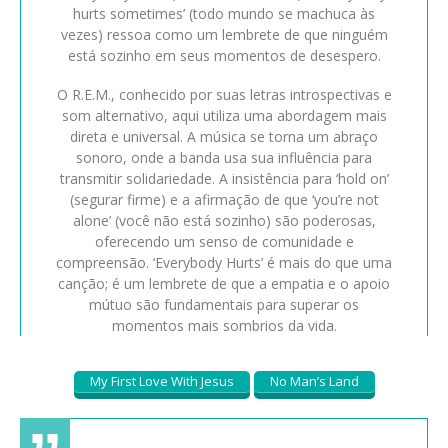
hurts sometimes’ (todo mundo se machuca às
vezes) ressoa como um lembrete de que ninguém
está sozinho em seus momentos de desespero.
O R.E.M., conhecido por suas letras introspectivas e
som alternativo, aqui utiliza uma abordagem mais
direta e universal. A música se torna um abraço
sonoro, onde a banda usa sua influência para
transmitir solidariedade. A insistência para ‘hold on’
(segurar firme) e a afirmação de que ‘you’re not
alone’ (você não está sozinho) são poderosas,
oferecendo um senso de comunidade e
compreensão. ‘Everybody Hurts’ é mais do que uma
canção; é um lembrete de que a empatia e o apoio
mútuo são fundamentais para superar os
momentos mais sombrios da vida.
My First Love With Jesus
No Man’s Land