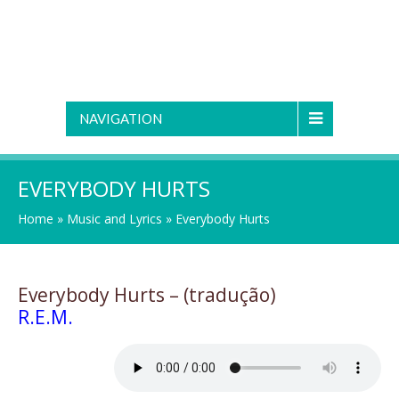
NAVIGATION
EVERYBODY HURTS
Home
»
Music and Lyrics
»
Everybody Hurts
Everybody Hurts – (tradução)
R.E.M.