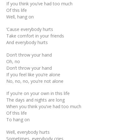
If you think you’ve had too much
Of this life
Well, hang on
‘Cause everybody hurts
Take comfort in your friends
And everybody hurts
Don’t throw your hand
Oh, no
Don’t throw your hand
If you feel like you’re alone
No, no, no, you’re not alone
If you’re on your own in this life
The days and nights are long
When you think you’ve had too much
Of this life
To hang on
Well, everybody hurts
Sometimes, everybody cries