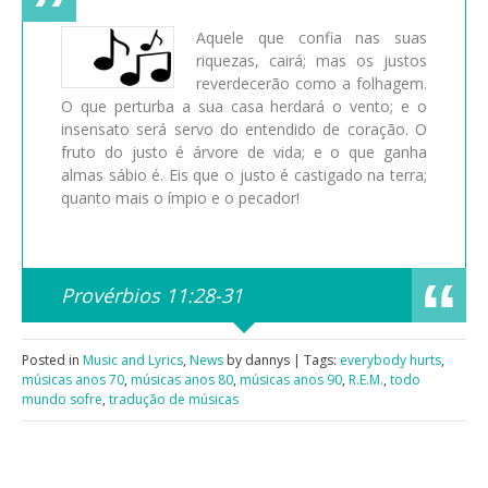
Aquele que confia nas suas
riquezas, cairá; mas os justos
reverdecerão como a folhagem.
O que perturba a sua casa herdará o vento; e o
insensato será servo do entendido de coração. O
fruto do justo é árvore de vida; e o que ganha
almas sábio é. Eis que o justo é castigado na terra;
quanto mais o ímpio e o pecador!
Provérbios 11:28-31
Posted in
Music and Lyrics
,
News
by dannys | Tags:
everybody hurts
,
músicas anos 70
,
músicas anos 80
,
músicas anos 90
,
R.E.M.
,
todo
mundo sofre
,
tradução de músicas