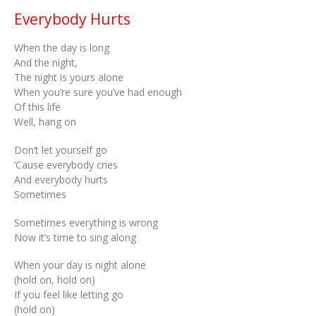
Everybody Hurts
When the day is long
And the night,
The night is yours alone
When you’re sure you’ve had enough
Of this life
Well, hang on
Don’t let yourself go
‘Cause everybody cries
And everybody hurts
Sometimes
Sometimes everything is wrong
Now it’s time to sing along
When your day is night alone
(hold on, hold on)
If you feel like letting go
(hold on)