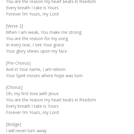
You are the reason my heart beats in freedom
Every breath I take is Yours
Forever I’m Yours, my Lord
[Verse 2]
When I am weak, You make me strong
You are the reason for my song
In every tear, I see Your grace
Your glory shines upon my face
[Pre-Chorus]
And in Your name, I am reborn
Your Spirit moves where hope was torn
[Chorus]
Oh, my first love with Jesus
You are the reason my heart beats in freedom
Every breath I take is Yours
Forever I’m Yours, my Lord
[Bridge]
I will never turn away