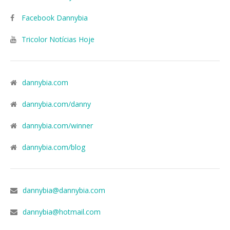
Facebook Dannybia
Tricolor Notícias Hoje
dannybia.com
dannybia.com/danny
dannybia.com/winner
dannybia.com/blog
dannybia@dannybia.com
dannybia@hotmail.com