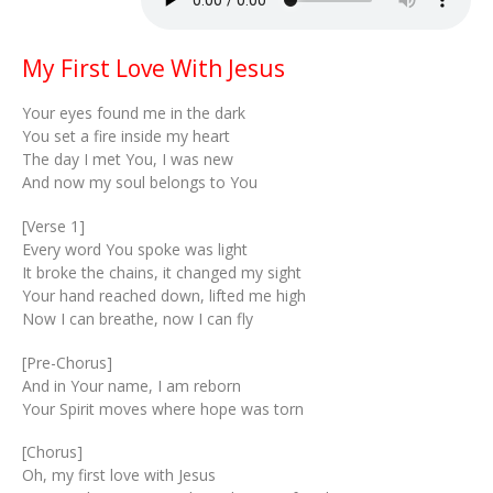
My First Love With Jesus
Your eyes found me in the dark
You set a fire inside my heart
The day I met You, I was new
And now my soul belongs to You
[Verse 1]
Every word You spoke was light
It broke the chains, it changed my sight
Your hand reached down, lifted me high
Now I can breathe, now I can fly
[Pre-Chorus]
And in Your name, I am reborn
Your Spirit moves where hope was torn
[Chorus]
Oh, my first love with Jesus