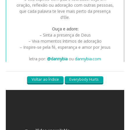
oração, reflexão ou adoração com outras pessoas,
que cada palavra te leve mais perto da presença
d’Ele.
Ouça e adore:
– Sinta a presença de Deus
– Viva momentos íntimos de adoração
– Inspire-se pela fé, esperança e amor por Jesus
letra por:
@dannybia
ou
dannybia.com
Voltar ao Índice
Everybody Hurts