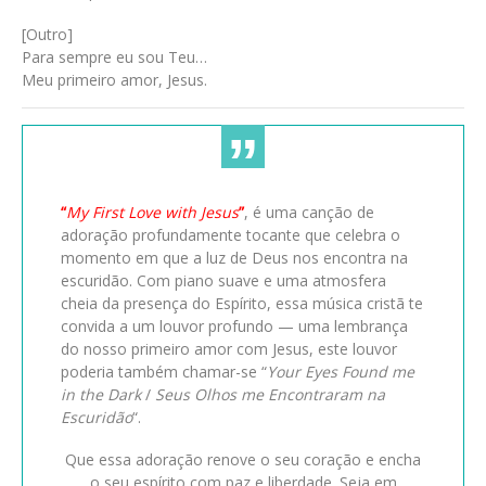
[Outro]
Para sempre eu sou Teu…
Meu primeiro amor, Jesus.
“
My First Love with Jesus
”
, é uma canção de
adoração profundamente tocante que celebra o
momento em que a luz de Deus nos encontra na
escuridão. Com piano suave e uma atmosfera
cheia da presença do Espírito, essa música cristã te
convida a um louvor profundo — uma lembrança
do nosso primeiro amor com Jesus, este louvor
poderia também chamar-se “
Your Eyes Found me
in the Dark
/
Seus Olhos me Encontraram na
Escuridão
“.
Que essa adoração renove o seu coração e encha
o seu espírito com paz e liberdade. Seja em