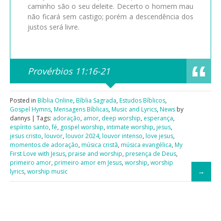
caminho são o seu deleite. Decerto o homem mau
não ficará sem castigo; porém a descendência dos
justos será livre.
Provérbios 11:16-21
Posted in
Bíblia Online
,
Bíblia Sagrada
,
Estudos Bíblicos
,
Gospel Hymns
,
Mensagens Bíblicas
,
Music and Lyrics
,
News
by
dannys | Tags:
adoração
,
amor
,
deep worship
,
esperança
,
espírito santo
,
fé
,
gospel worship
,
intimate worship
,
jesus
,
jesus cristo
,
louvor
,
louvor 2024
,
louvor intenso
,
love jesus
,
momentos de adoração
,
música cristã
,
música evangélica
,
My
First Love with Jesus
,
praise and worship
,
presença de Deus
,
primeiro amor
,
primeiro amor em Jesus
,
worship
,
worship
lyrics
,
worship music