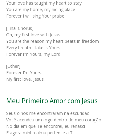
Your love has taught my heart to stay
You are my home, my hiding place
Forever I will sing Your praise
[Final Chorus]
Oh, my first love with Jesus
You are the reason my heart beats in freedom
Every breath I take is Yours
Forever I’m Yours, my Lord
[Other]
Forever I’m Yours…
My first love, Jesus.
Meu Primeiro Amor com Jesus
Seus olhos me encontraram na escuridão
Você acendeu um fogo dentro do meu coração
No dia em que Te encontrei, eu renasci
E agora minha alma pertence a Ti