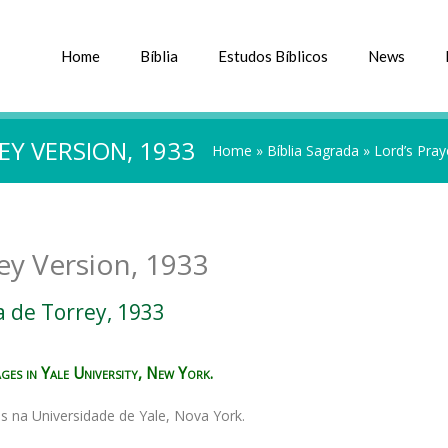
Home
Bíblia
Estudos Bíblicos
News
EY VERSION, 1933
Home
»
Bíblia Sagrada
»
Lord’s Pray
rey Version, 1933
a de Torrey, 1933
es in Yale University, New York.
as na Universidade de Yale, Nova York.