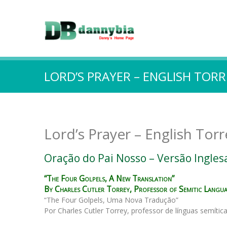
LORD’S PRAYER – ENGLISH TORR
Lord’s Prayer – English Tor
Oração do Pai Nosso – Versão Ingles
“The Four Golpels, A New Translation”
By Charles Cutler Torrey, Professor of Semitic Languag
“The Four Golpels, Uma Nova Tradução”
Por Charles Cutler Torrey, professor de línguas semític