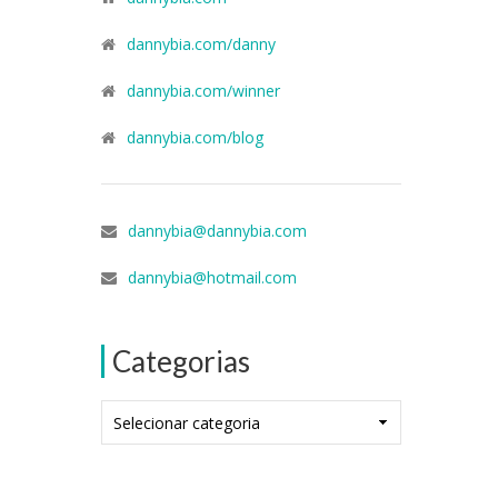
dannybia.com/danny
dannybia.com/winner
dannybia.com/blog
dannybia@dannybia.com
dannybia@hotmail.com
Categorias
Categorias