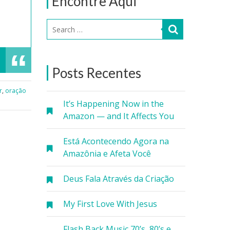
Encontre Aqui
Posts Recentes
r
,
oração
It’s Happening Now in the
Amazon — and It Affects You
Está Acontecendo Agora na
Amazônia e Afeta Você
Deus Fala Através da Criação
My First Love With Jesus
Flash Back Music 70’s, 80’s e