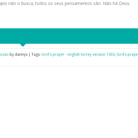
ímpio não o busca; todos os seus pensamentos são: Não há Deus.
Nosso
by dannys | Tags:
lord's prayer - english torrey version 1933
,
lord’s praye