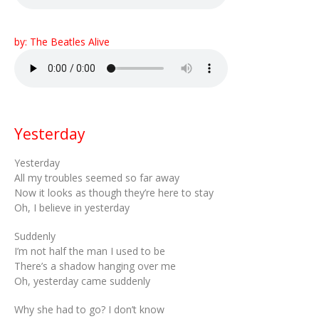
by: The Beatles Alive
Yesterday
Yesterday
All my troubles seemed so far away
Now it looks as though they’re here to stay
Oh, I believe in yesterday
Suddenly
I’m not half the man I used to be
There’s a shadow hanging over me
Oh, yesterday came suddenly
Why she had to go? I don’t know