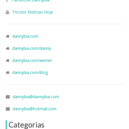
Tricolor Notícias Hoje
dannybia.com
dannybia.com/danny
dannybia.com/winner
dannybia.com/blog
dannybia@dannybia.com
dannybia@hotmail.com
Categorias