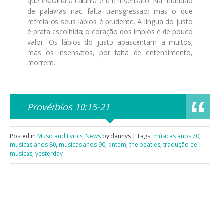
que espalha a calúnia é um insensato. Na multidão
de palavras não falta transgressão; mas o que
refreia os seus lábios é prudente. A língua do justo
é prata escolhida; o coração dos ímpios é de pouco
valor. Os lábios do justo apascentam a muitos;
mas os insensatos, por falta de entendimento,
morrem.
Provérbios 10:15-21
Posted in
Music and Lyrics
,
News
by dannys | Tags:
músicas anos 70
,
músicas anos 80
,
músicas anos 90
,
ontem
,
the beatles
,
tradução de
músicas
,
yesterday