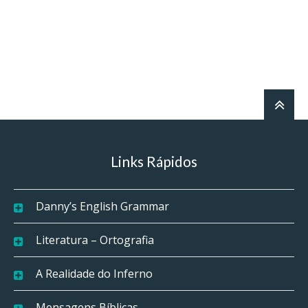
Links Rápidos
Danny’s English Grammar
Literatura – Ortografia
A Realidade do Inferno
Mensagens Bíblicas