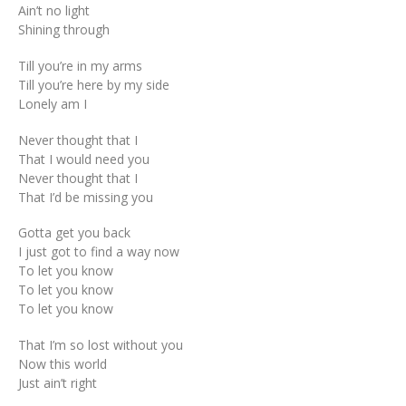
Ain’t no light
Shining through
Till you’re in my arms
Till you’re here by my side
Lonely am I
Never thought that I
That I would need you
Never thought that I
That I’d be missing you
Gotta get you back
I just got to find a way now
To let you know
To let you know
To let you know
That I’m so lost without you
Now this world
Just ain’t right