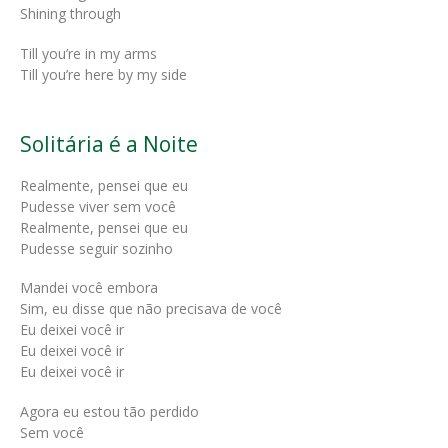
Shining through
Till you’re in my arms
Till you’re here by my side
Solitária é a Noite
Realmente, pensei que eu
Pudesse viver sem você
Realmente, pensei que eu
Pudesse seguir sozinho
Mandei você embora
Sim, eu disse que não precisava de você
Eu deixei você ir
Eu deixei você ir
Eu deixei você ir
Agora eu estou tão perdido
Sem você