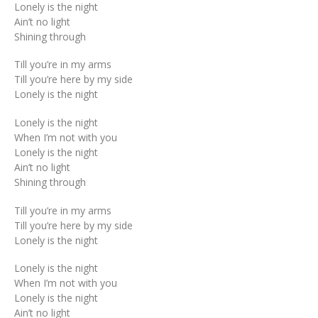
Lonely is the night
Ain’t no light
Shining through
Till you’re in my arms
Till you’re here by my side
Lonely is the night
Lonely is the night
When I’m not with you
Lonely is the night
Ain’t no light
Shining through
Till you’re in my arms
Till you’re here by my side
Lonely is the night
Lonely is the night
When I’m not with you
Lonely is the night
Ain’t no light