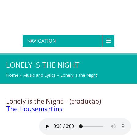
NAVIGATION
LONELY IS THE NIGHT
Home
»
Music and Lyrics
»
Lonely is the Night
Lonely is the Night – (tradução)
The Housemartins