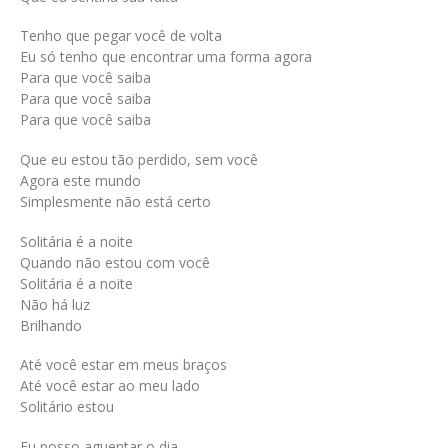
Tenho que pegar você de volta
Eu só tenho que encontrar uma forma agora
Para que você saiba
Para que você saiba
Para que você saiba
Que eu estou tão perdido, sem você
Agora este mundo
Simplesmente não está certo
Solitária é a noite
Quando não estou com você
Solitária é a noite
Não há luz
Brilhando
Até você estar em meus braços
Até você estar ao meu lado
Solitário estou
Eu posso aguentar o dia