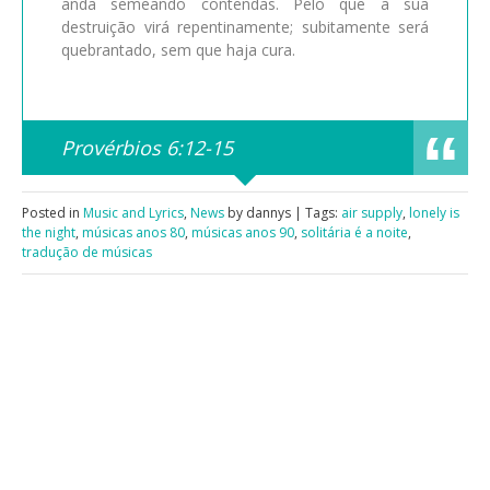
anda semeando contendas. Pelo que a sua
destruição virá repentinamente; subitamente será
quebrantado, sem que haja cura.
Provérbios 6:12-15
Posted in
Music and Lyrics
,
News
by dannys | Tags:
air supply
,
lonely is
the night
,
músicas anos 80
,
músicas anos 90
,
solitária é a noite
,
tradução de músicas