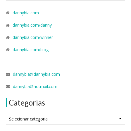
dannybia.com
dannybia.com/danny
dannybia.com/winner
dannybia.com/blog
dannybia@dannybia.com
dannybia@hotmail.com
Categorias
Categorias