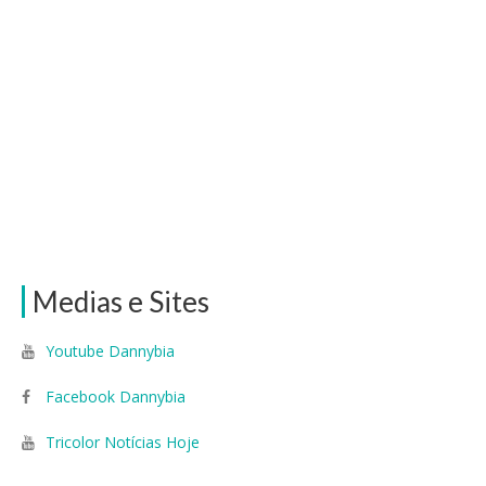
Medias e Sites
Youtube Dannybia
Facebook Dannybia
Tricolor Notícias Hoje