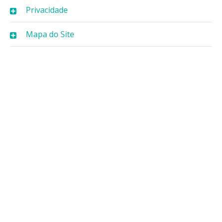
Privacidade
Mapa do Site