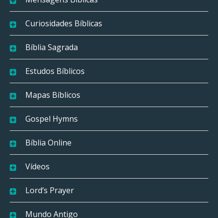
Curiosidades Bíblicas
Bíblia Sagrada
Estudos Bíblicos
Mapas Bíblicos
Gospel Hymns
Bíblia Online
Vídeos
Lord’s Prayer
Mundo Antigo