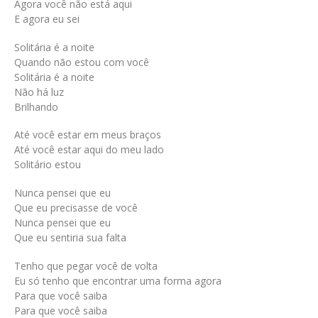
Agora você não está aqui
E agora eu sei
Solitária é a noite
Quando não estou com você
Solitária é a noite
Não há luz
Brilhando
Até você estar em meus braços
Até você estar aqui do meu lado
Solitário estou
Nunca pensei que eu
Que eu precisasse de você
Nunca pensei que eu
Que eu sentiria sua falta
Tenho que pegar você de volta
Eu só tenho que encontrar uma forma agora
Para que você saiba
Para que você saiba