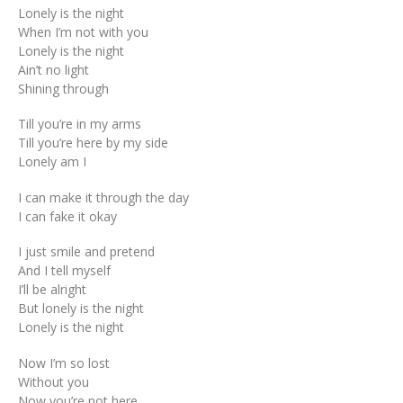
Lonely is the night
When I’m not with you
Lonely is the night
Ain’t no light
Shining through
Till you’re in my arms
Till you’re here by my side
Lonely am I
I can make it through the day
I can fake it okay
I just smile and pretend
And I tell myself
I’ll be alright
But lonely is the night
Lonely is the night
Now I’m so lost
Without you
Now you’re not here