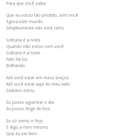
Para que você saiba
Que eu estou tão perdido, sem você
Agora este mundo
Simplesmente não está certo
Solitaria é a noite
Quando não estou com você
Solitária é a noite
Não há luz
Brilhando
Até você estar em meus braços
Até você estar aqui do meu lado
Solitário estou
Eu posso aguentar o dia
Eu posso fingir de boa
Eu só sorrio e finjo
E digo a mim mesmo
Que eu irei bem