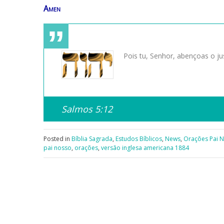
Amen
Pois tu, Senhor, abençoas o j
Salmos 5:12
Posted in
Bíblia Sagrada
,
Estudos Bíblicos
,
News
,
Orações Pai 
pai nosso
,
orações
,
versão inglesa americana 1884