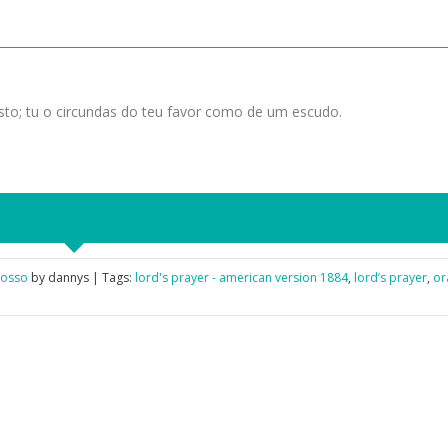
usto; tu o circundas do teu favor como de um escudo.
Nosso
by dannys | Tags:
lord's prayer - american version 1884
,
lord’s prayer
,
or