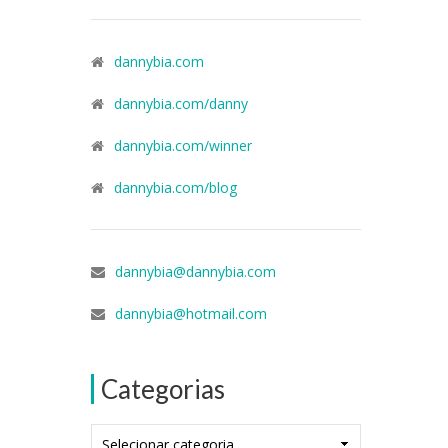
dannybia.com
dannybia.com/danny
dannybia.com/winner
dannybia.com/blog
dannybia@dannybia.com
dannybia@hotmail.com
Categorias
Categorias