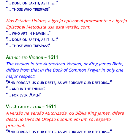
“… done on earth, as it is…”
“… those who trespass”
Nos Estados Unidos, a Igreja episcopal protestante e a Igreja
Episcopal Metodista usa esta versão, com:
“… who art in heaven…”
“… done on earth, as it is…”
“… those who trespass”
Authorized Version – 1611
The version in the Authorized Version, or King James Bible,
differs from that in the Book of Common Prayer in only one
major respect:
“And forgive us our debts, as we forgive our debtors…”
“… and in the ending:
“… for ever. Amen”
Versão autorizada – 1611
A versão na Versão Autorizada, ou Bíblia King James, difere
desta no Livro de Oração Comum em um só respeito
principal:
“And forgive us our debts, as we forgive our debtors…”