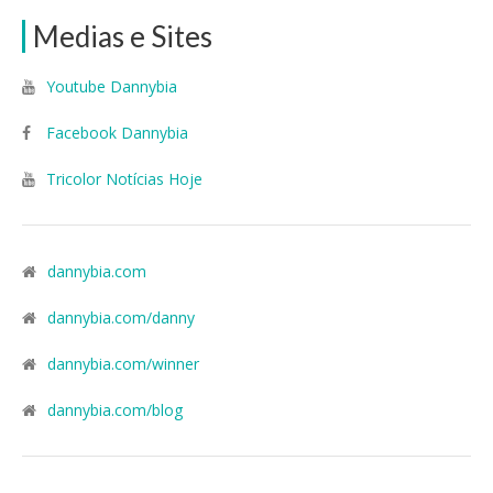
Medias e Sites
Youtube Dannybia
Facebook Dannybia
Tricolor Notícias Hoje
dannybia.com
dannybia.com/danny
dannybia.com/winner
dannybia.com/blog