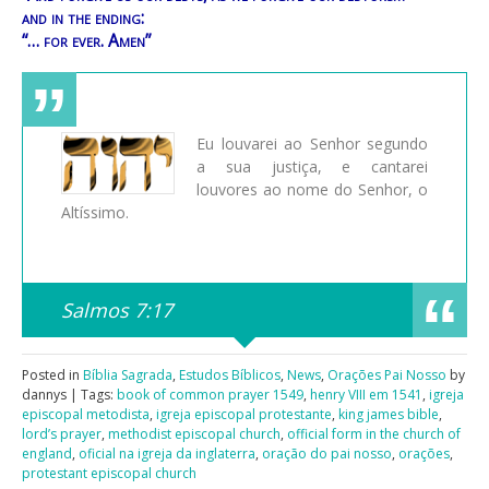
and in the ending:
“… for ever. Amen”
Eu louvarei ao Senhor segundo
a sua justiça, e cantarei
louvores ao nome do Senhor, o
Altíssimo.
Salmos 7:17
Posted in
Bíblia Sagrada
,
Estudos Bíblicos
,
News
,
Orações Pai Nosso
by
dannys | Tags:
book of common prayer 1549
,
henry VIII em 1541
,
igreja
episcopal metodista
,
igreja episcopal protestante
,
king james bible
,
lord’s prayer
,
methodist episcopal church
,
official form in the church of
england
,
oficial na igreja da inglaterra
,
oração do pai nosso
,
orações
,
protestant episcopal church