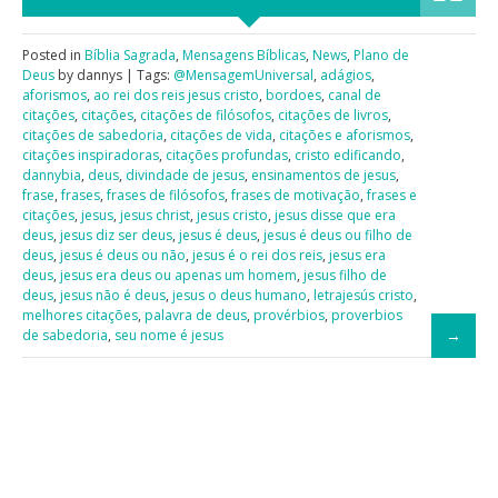
Posted in
Bíblia Sagrada
,
Mensagens Bíblicas
,
News
,
Plano de
Deus
by dannys | Tags:
@MensagemUniversal
,
adágios
,
aforismos
,
ao rei dos reis jesus cristo
,
bordoes
,
canal de
citações
,
citações
,
citações de filósofos
,
citações de livros
,
citações de sabedoria
,
citações de vida
,
citações e aforismos
,
citações inspiradoras
,
citações profundas
,
cristo edificando
,
dannybia
,
deus
,
divindade de jesus
,
ensinamentos de jesus
,
frase
,
frases
,
frases de filósofos
,
frases de motivação
,
frases e
citações
,
jesus
,
jesus christ
,
jesus cristo
,
jesus disse que era
deus
,
jesus diz ser deus
,
jesus é deus
,
jesus é deus ou filho de
deus
,
jesus é deus ou não
,
jesus é o rei dos reis
,
jesus era
deus
,
jesus era deus ou apenas um homem
,
jesus filho de
deus
,
jesus não é deus
,
jesus o deus humano
,
letrajesús cristo
,
melhores citações
,
palavra de deus
,
provérbios
,
proverbios
de sabedoria
,
seu nome é jesus