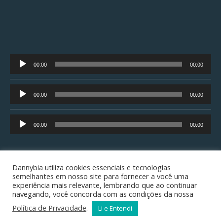
Tocador
00:00
00:00
de
áudio
Tocador
00:00
00:00
de
áudio
Tocador
00:00
00:00
de
áudio
Dannybia utiliza cookies essenciais e tecnologias
semelhantes em nosso site para fornecer a você uma
experiência mais relevante, lembrando que ao continuar
Copyright © 2001/2026 ¬
Danny's Home Page
¬ all rights
navegando, você concorda com as condições da nossa
Política de Privacidade
.
Li e Entendi
reserved