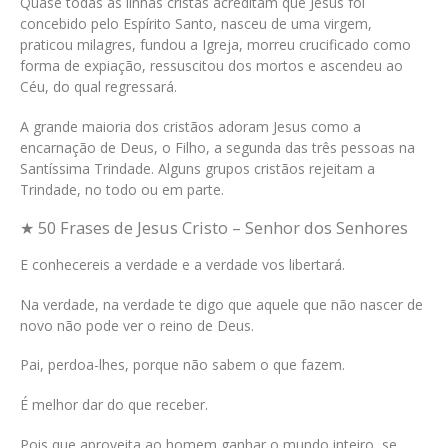
Quase todas as linhas cristãs acreditam que Jesus foi
concebido pelo Espírito Santo, nasceu de uma virgem,
praticou milagres, fundou a Igreja, morreu crucificado como
forma de expiação, ressuscitou dos mortos e ascendeu ao
Céu, do qual regressará.
A grande maioria dos cristãos adoram Jesus como a
encarnação de Deus, o Filho, a segunda das três pessoas na
Santíssima Trindade. Alguns grupos cristãos rejeitam a
Trindade, no todo ou em parte.
★ 50 Frases de Jesus Cristo – Senhor dos Senhores
E conhecereis a verdade e a verdade vos libertará.
Na verdade, na verdade te digo que aquele que não nascer de
novo não pode ver o reino de Deus.
Pai, perdoa-lhes, porque não sabem o que fazem.
É melhor dar do que receber.
Pois que aproveita ao homem ganhar o mundo inteiro, se