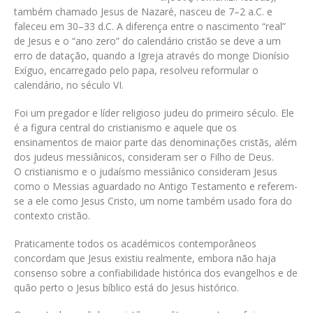
também chamado Jesus de Nazaré, nasceu de 7–2 a.C. e
faleceu em 30–33 d.C. A diferença entre o nascimento “real”
de Jesus e o “ano zero” do calendário cristão se deve a um
erro de datação, quando a Igreja através do monge Dionísio
Exíguo, encarregado pelo papa, resolveu reformular o
calendário, no século VI.
Foi um pregador e líder religioso judeu do primeiro século. Ele
é a figura central do cristianismo e aquele que os
ensinamentos de maior parte das denominações cristãs, além
dos judeus messiânicos, consideram ser o Filho de Deus.
O cristianismo e o judaísmo messiânico consideram Jesus
como o Messias aguardado no Antigo Testamento e referem-
se a ele como Jesus Cristo, um nome também usado fora do
contexto cristão.
Praticamente todos os académicos contemporâneos
concordam que Jesus existiu realmente, embora não haja
consenso sobre a confiabilidade histórica dos evangelhos e de
quão perto o Jesus bíblico está do Jesus histórico.