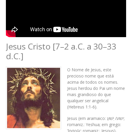
Jesus Cristo [7–2 a.C. a 30–33
d.C.]
O Nome de Jesus, este
precioso nome que está
acima de todos os nomes.
Jesus herdou do Pai um nome
mais grandioso do que
qualquer ser angelical
(Hebreus 1:1-6).
Jesus (em aramaico: ישוע/ יֵשׁוּעַ;
romaniz.: Yeshua; em grego:
Ἰησοῦς; romaniz.: Iesous),