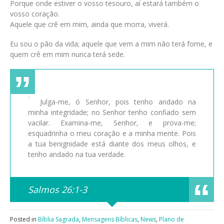
Porque onde estiver o vosso tesouro, aí estará também o
vosso coração.
Aquele que crê em mim, ainda que morra, viverá.
Eu sou o pão da vida; aquele que vem a mim não terá fome, e
quem crê em mim nunca terá sede.
Julga-me, ó Senhor, pois tenho andado na
minha integridade; no Senhor tenho confiado sem
vacilar. Examina-me, Senhor, e prova-me;
esquadrinha o meu coração e a minha mente. Pois
a tua benignidade está diante dos meus olhos, e
tenho andado na tua verdade.
Salmos 26:1-3
Posted in
Bíblia Sagrada
,
Mensagens Bíblicas
,
News
,
Plano de