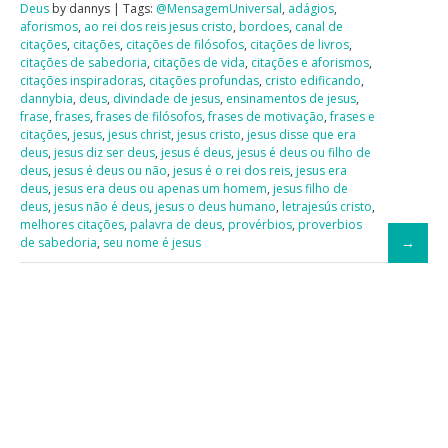
Deus
by dannys | Tags:
@MensagemUniversal
,
adágios
,
aforismos
,
ao rei dos reis jesus cristo
,
bordoes
,
canal de
citações
,
citações
,
citações de filósofos
,
citações de livros
,
citações de sabedoria
,
citações de vida
,
citações e aforismos
,
citações inspiradoras
,
citações profundas
,
cristo edificando
,
dannybia
,
deus
,
divindade de jesus
,
ensinamentos de jesus
,
frase
,
frases
,
frases de filósofos
,
frases de motivação
,
frases e
citações
,
jesus
,
jesus christ
,
jesus cristo
,
jesus disse que era
deus
,
jesus diz ser deus
,
jesus é deus
,
jesus é deus ou filho de
deus
,
jesus é deus ou não
,
jesus é o rei dos reis
,
jesus era
deus
,
jesus era deus ou apenas um homem
,
jesus filho de
deus
,
jesus não é deus
,
jesus o deus humano
,
letrajesús cristo
,
melhores citações
,
palavra de deus
,
provérbios
,
proverbios
de sabedoria
,
seu nome é jesus