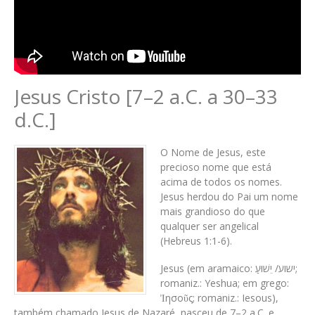
Jesus Cristo [7–2 a.C. a 30–33
d.C.]
O Nome de Jesus, este
precioso nome que está
acima de todos os nomes.
Jesus herdou do Pai um nome
mais grandioso do que
qualquer ser angelical
(Hebreus 1:1-6).
Jesus (em aramaico: ישוע/ יֵשׁוּעַ;
romaniz.: Yeshua; em grego:
Ἰησοῦς; romaniz.: Iesous),
também chamado Jesus de Nazaré, nasceu de 7–2 a.C. e