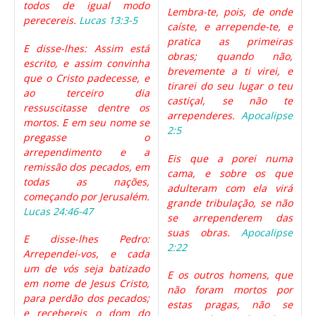
todos de igual modo
Lembra-te, pois, de onde
perecereis.
Lucas 13:3-5
caíste, e arrepende-te, e
pratica as primeiras
E disse-lhes: Assim está
obras; quando não,
escrito, e assim convinha
brevemente a ti virei, e
que o Cristo padecesse, e
tirarei do seu lugar o teu
ao terceiro dia
castiçal, se não te
ressuscitasse dentre os
arrependeres.
Apocalipse
mortos. E em seu nome se
2:5
pregasse o
arrependimento e a
Eis que a porei numa
remissão dos pecados, em
cama, e sobre os que
todas as nações,
adulteram com ela virá
começando por Jerusalém.
grande tribulação, se não
Lucas 24:46-47
se arrependerem das
suas obras.
Apocalipse
E disse-lhes Pedro:
2:22
Arrependei-vos, e cada
um de vós seja batizado
E os outros homens, que
em nome de Jesus Cristo,
não foram mortos por
para perdão dos pecados;
estas pragas, não se
e recebereis o dom do