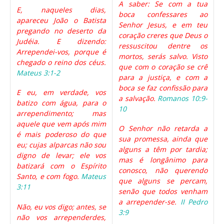
A saber: Se com a tua
E, naqueles dias,
boca confessares ao
apareceu João o Batista
Senhor Jesus, e em teu
pregando no deserto da
coração creres que Deus o
Judéia. E dizendo:
ressuscitou dentre os
Arrependei-vos, porque é
mortos, serás salvo. Visto
chegado o reino dos céus.
que com o coração se crê
Mateus 3:1-2
para a justiça, e com a
boca se faz confissão para
E eu, em verdade, vos
a salvação.
Romanos 10:9-
batizo com água, para o
10
arrependimento; mas
aquele que vem após mim
O Senhor não retarda a
é mais poderoso do que
sua promessa, ainda que
eu; cujas alparcas não sou
alguns a têm por tardia;
digno de levar; ele vos
mas é longânimo para
batizará com o Espírito
conosco, não querendo
Santo, e com fogo.
Mateus
que alguns se percam,
3:11
senão que todos venham
a arrepender-se.
II Pedro
Não, eu vos digo; antes, se
3:9
não vos arrependerdes,