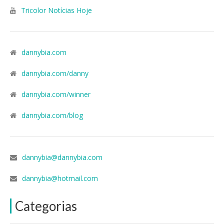
Tricolor Notícias Hoje
dannybia.com
dannybia.com/danny
dannybia.com/winner
dannybia.com/blog
dannybia@dannybia.com
dannybia@hotmail.com
Categorias