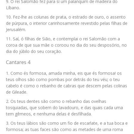
O rei Salomão fez para si um palanquim de madeira do
Líbano.
Fez-lhe as colunas de prata, o estrado de ouro, o assento
de púrpura, o interior carinhosamente revestido pelas filhas de
Jerusalém.
Saí, ó filhas de Sião, e contemplai o rei Salomão com a
coroa de que sua mãe o coroou no dia do seu desposório, no
dia do júbilo do seu coração.
Cantares 4
Como és formosa, amada minha, eis que és formosa! os
teus olhos são como pombas por detrás do teu véu; o teu
cabelo é como o rebanho de cabras que descem pelas colinas
de Gileade.
Os teus dentes são como o rebanho das ovelhas
tosquiadas, que sobem do lavadouro, e das quais cada uma
tem gêmeos, e nenhuma delas é desfilhada.
Os teus lábios são como um fio de escarlate, e a tua boca e
formosa; as tuas faces são como as metades de uma roma