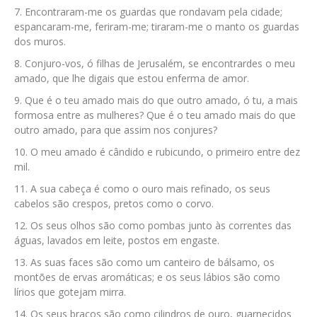
Encontraram-me os guardas que rondavam pela cidade;
espancaram-me, feriram-me; tiraram-me o manto os guardas
dos muros.
Conjuro-vos, ó filhas de Jerusalém, se encontrardes o meu
amado, que lhe digais que estou enferma de amor.
Que é o teu amado mais do que outro amado, ó tu, a mais
formosa entre as mulheres? Que é o teu amado mais do que
outro amado, para que assim nos conjures?
O meu amado é cândido e rubicundo, o primeiro entre dez
mil.
A sua cabeça é como o ouro mais refinado, os seus
cabelos são crespos, pretos como o corvo.
Os seus olhos são como pombas junto às correntes das
águas, lavados em leite, postos em engaste.
As suas faces são como um canteiro de bálsamo, os
montões de ervas aromáticas; e os seus lábios são como
lírios que gotejam mirra.
Os seus braços são como cilindros de ouro, guarnecidos