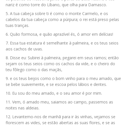
nariz é como torre do Líbano, que olha para Damasco.
A tua cabeça sobre ti é como o monte Carmelo, e os
cabelos da tua cabeça como a púrpura; o rei está preso pelas
tuas tranças.
Quão formosa, e quão aprazível és, ó amor em delícias!
Essa tua estatura é semelhante à palmeira, e os teus seios
aos cachos de uvas.
Disse eu: Subirei à palmeira, pegarei em seus ramos; então
sejam os teus seios como os cachos da vide, e o cheiro do
teu fôlego como o das maçãs,
e os teus beijos como o bom vinho para o meu amado, que
se bebe suavemente, e se escoa pelos lábios e dentes.
Eu sou do meu amado, e o seu amor é por mim.
Vem, ó amado meu, saiamos ao campo, passemos as
noites nas aldeias.
Levantemo-nos de manhã para ir às vinhas, vejamos se
florescem as vides, se estão abertas as suas flores, e se as