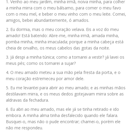
Venho ao meu jardim, minha irmã, noiva minha, para colher
a minha mirra com o meu bálsamo, para comer o meu favo
com o meu mel, e beber o meu vinho com o meu leite. Comei,
amigos, bebei abundantemente, ó amados.
Eu dormia, mas o meu coração velava. Eis a voz do meu
amado! Está batendo: Abre-me, minha irmã, amada minha,
pomba minha, minha imaculada; porque a minha cabeça está
cheia de orvalho, os meus cabelos das gotas da noite.
Já despi a minha túnica; como a tornarei a vestir? já lavei os
meus pés; como os tornarei a sujar?
O meu amado meteu a sua mão pela fresta da porta, e o
meu coração estremeceu por amor dele.
Eu me levantei para abrir ao meu amado; e as minhas mãos
destilavam mirra, e os meus dedos gotejavam mirra sobre as
aldravas da fechadura.
Eu abri ao meu amado, mas ele já se tinha retirado e ido
embora. A minha alma tinha desfalecido quando ele falara.
Busquei-o, mas não o pude encontrar; chamei-o, porém ele
não me respondeu.