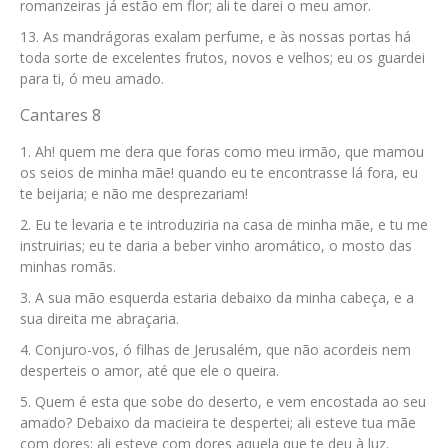
romanzeiras já estão em flor; ali te darei o meu amor.
As mandrágoras exalam perfume, e às nossas portas há
toda sorte de excelentes frutos, novos e velhos; eu os guardei
para ti, ó meu amado.
Cantares 8
Ah! quem me dera que foras como meu irmão, que mamou
os seios de minha mãe! quando eu te encontrasse lá fora, eu
te beijaria; e não me desprezariam!
Eu te levaria e te introduziria na casa de minha mãe, e tu me
instruirias; eu te daria a beber vinho aromático, o mosto das
minhas romãs.
A sua mão esquerda estaria debaixo da minha cabeça, e a
sua direita me abraçaria.
Conjuro-vos, ó filhas de Jerusalém, que não acordeis nem
desperteis o amor, até que ele o queira.
Quem é esta que sobe do deserto, e vem encostada ao seu
amado? Debaixo da macieira te despertei; ali esteve tua mãe
com dores; ali esteve com dores aquela que te deu à luz.