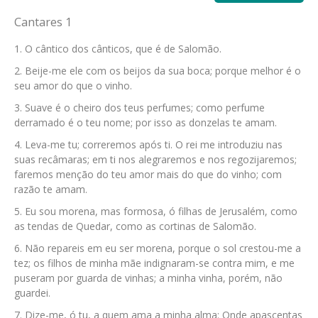
Cantares 1
O cântico dos cânticos, que é de Salomão.
Beije-me ele com os beijos da sua boca; porque melhor é o
seu amor do que o vinho.
Suave é o cheiro dos teus perfumes; como perfume
derramado é o teu nome; por isso as donzelas te amam.
Leva-me tu; correremos após ti. O rei me introduziu nas
suas recâmaras; em ti nos alegraremos e nos regozijaremos;
faremos menção do teu amor mais do que do vinho; com
razão te amam.
Eu sou morena, mas formosa, ó filhas de Jerusalém, como
as tendas de Quedar, como as cortinas de Salomão.
Não repareis em eu ser morena, porque o sol crestou-me a
tez; os filhos de minha mãe indignaram-se contra mim, e me
puseram por guarda de vinhas; a minha vinha, porém, não
guardei.
Dize-me, ó tu, a quem ama a minha alma: Onde apascentas