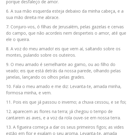
porque desfaleço de amor.
A sua mão esquerda esteja debaixo da minha cabeça, e a
sua mão direita me abrace.
Conjuro-vos, ó filhas de Jerusalém, pelas gazelas e cervas
do campo, que não acordeis nem desperteis o amor, até que
ele o queira.
A voz do meu amado! eis que vem aí, saltando sobre os
montes, pulando sobre os outeiros.
O meu amado é semelhante ao gamo, ou ao filho do
veado; eis que está detrás da nossa parede, olhando pelas
janelas, lançando os olhos pelas grades.
Fala o meu amado e me diz: Levanta-te, amada minha,
formosa minha, e vem.
Pois eis que já passou o inverno; a chuva cessou, e se foi;
aparecem as flores na terra; já chegou o tempo de
cantarem as aves, e a voz da rola ouve-se em nossa terra.
A figueira começa a dar os seus primeiros figos; as vides
estão em flor e exalam o seu aroma. Levanta-te, amada