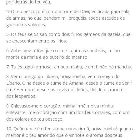
por detrás do teu véu.
O teu pescoço é como a torre de Davi, edificada para sala
de armas; no qual pendem mil broquéis, todos escudos de
guerreiros valentes.
Os teus seios são como dois filhos gêmeos da gazela, que
se apascentam entre os lírios.
Antes que refresque o dia e fujam as sombras, irei ao
monte da mirra e ao outeiro do incenso.
Tu és toda formosa, amada minha, e em ti não há mancha.
Vem comigo do Líbano, noiva minha, vem comigo do
Líbano. Olha desde o cume de Amana, desde o cume de Senir
e de Hermom, desde os covis dos leões, desde os montes
dos leopardos.
Enlevaste-me o coração, minha irmã, noiva minha;
enlevaste- me o coração com um dos teus olhares, com um
dos colares do teu pescoço.
Quão doce é o teu amor, minha irmã, noiva minha! quanto
melhor é o teu amor do que o vinho! e o aroma dos teus