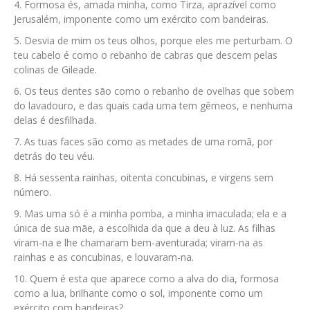
Formosa és, amada minha, como Tirza, aprazível como
Jerusalém, imponente como um exército com bandeiras.
Desvia de mim os teus olhos, porque eles me perturbam. O
teu cabelo é como o rebanho de cabras que descem pelas
colinas de Gileade.
Os teus dentes são como o rebanho de ovelhas que sobem
do lavadouro, e das quais cada uma tem gêmeos, e nenhuma
delas é desfilhada.
As tuas faces são como as metades de uma romã, por
detrás do teu véu.
Há sessenta rainhas, oitenta concubinas, e virgens sem
número.
Mas uma só é a minha pomba, a minha imaculada; ela e a
única de sua mãe, a escolhida da que a deu à luz. As filhas
viram-na e lhe chamaram bem-aventurada; viram-na as
rainhas e as concubinas, e louvaram-na.
Quem é esta que aparece como a alva do dia, formosa
como a lua, brilhante como o sol, imponente como um
exército com bandeiras?