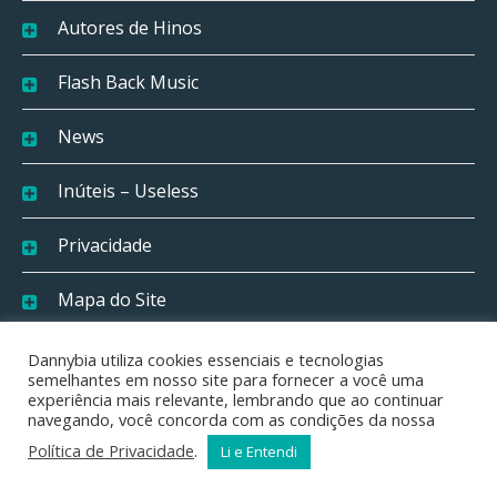
Autores de Hinos
Flash Back Music
News
Inúteis – Useless
Privacidade
Mapa do Site
Dannybia utiliza cookies essenciais e tecnologias
Posts Recentes
semelhantes em nosso site para fornecer a você uma
experiência mais relevante, lembrando que ao continuar
navegando, você concorda com as condições da nossa
It’s Happening Now in the Amazon — and It
Política de Privacidade
.
Li e Entendi
Affects You