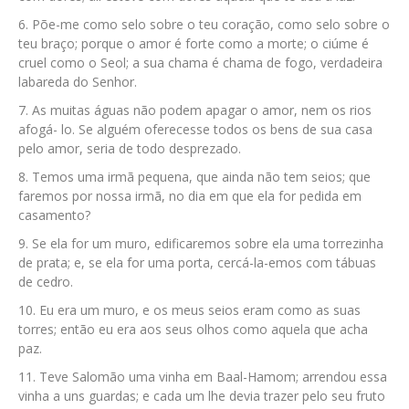
Põe-me como selo sobre o teu coração, como selo sobre o
teu braço; porque o amor é forte como a morte; o ciúme é
cruel como o Seol; a sua chama é chama de fogo, verdadeira
labareda do Senhor.
As muitas águas não podem apagar o amor, nem os rios
afogá- lo. Se alguém oferecesse todos os bens de sua casa
pelo amor, seria de todo desprezado.
Temos uma irmã pequena, que ainda não tem seios; que
faremos por nossa irmã, no dia em que ela for pedida em
casamento?
Se ela for um muro, edificaremos sobre ela uma torrezinha
de prata; e, se ela for uma porta, cercá-la-emos com tábuas
de cedro.
Eu era um muro, e os meus seios eram como as suas
torres; então eu era aos seus olhos como aquela que acha
paz.
Teve Salomão uma vinha em Baal-Hamom; arrendou essa
vinha a uns guardas; e cada um lhe devia trazer pelo seu fruto