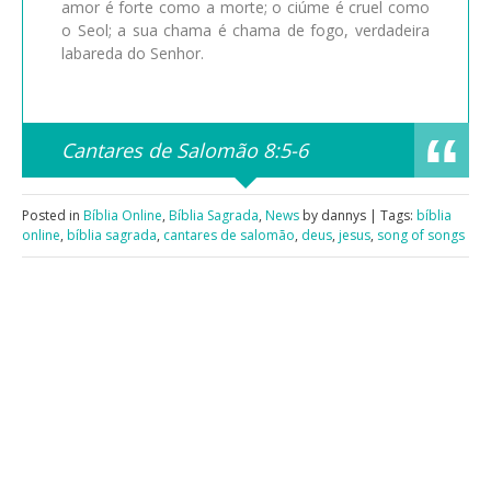
amor é forte como a morte; o ciúme é cruel como
o Seol; a sua chama é chama de fogo, verdadeira
labareda do Senhor.
Cantares de Salomão 8:5-6
Posted in
Bíblia Online
,
Bíblia Sagrada
,
News
by dannys | Tags:
bíblia
online
,
bíblia sagrada
,
cantares de salomão
,
deus
,
jesus
,
song of songs