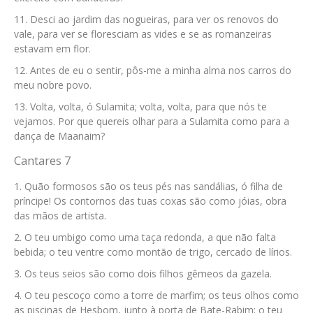
Desci ao jardim das nogueiras, para ver os renovos do
vale, para ver se floresciam as vides e se as romanzeiras
estavam em flor.
Antes de eu o sentir, pôs-me a minha alma nos carros do
meu nobre povo.
Volta, volta, ó Sulamita; volta, volta, para que nós te
vejamos. Por que quereis olhar para a Sulamita como para a
dança de Maanaim?
Cantares 7
Quão formosos são os teus pés nas sandálias, ó filha de
príncipe! Os contornos das tuas coxas são como jóias, obra
das mãos de artista.
O teu umbigo como uma taça redonda, a que não falta
bebida; o teu ventre como montão de trigo, cercado de lírios.
Os teus seios são como dois filhos gêmeos da gazela.
O teu pescoço como a torre de marfim; os teus olhos como
as piscinas de Hesbom, junto à porta de Bate-Rabim; o teu