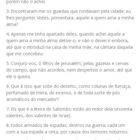
porém não o achei.
Encontraram-me os guardas que rondavam pela cidade; eu
lhes perguntei: Vistes, porventura, aquele a quem ama a minha
alma?
Apenas me tinha apartado deles, quando achei aquele a
quem ama a minha alma; detive-o, e não o deixei ir embora,
até que o introduzi na casa de minha mãe, na câmara daquela
que me concebeu:
Conjuro-vos, ó filhos de Jerusalém, pelas gazelas e cervas
do campo, que não acordeis, nem desperteis o amor, até que
ele o queira.
Que é isso que sobe do deserto, como colunas de fumaça,
perfumado de mirra, de incenso, e de toda sorte de pós
aromáticos do mercador?
Eis que é a liteira de Salomão; estão ao redor dela sessenta
valentes, dos valentes de Israel,
todos armados de espadas, destros na guerra, cada um
com a sua espada a cinta, por causa dos temores noturnos.