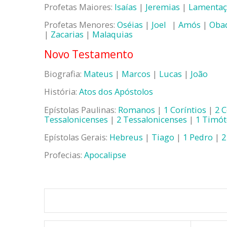
Profetas Maiores:
Isaías
|
Jeremias
|
Lamentaç
Profetas Menores:
Oséias
|
Joel
|
Amós
|
Oba
|
Zacarias
|
Malaquias
Novo Testamento
Biografia:
Mateus
|
Marcos
|
Lucas
|
João
História:
Atos dos Apóstolos
Epístolas Paulinas:
Romanos
|
1 Coríntios
|
2 C
Tessalonicenses
|
2 Tessalonicenses
|
1 Timó
Epístolas Gerais:
Hebreus
|
Tiago
|
1 Pedro
|
2
Profecias:
Apocalipse