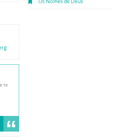
Os Nomes de Deus
erg
e te