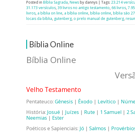
Posted in
Bíblia Sagrada
,
News
by dannys | Tags:
23.214 versíc
31.173 versículos
,
39 livros no antigo testamento
,
66 livros
,
7.95
livros
,
a bíblia on line
,
a bíblia online
,
bíblia online
,
bíblia são 2
locais da bíblia
,
gutenberg
,
o prelo manual de gutenberg
,
resum
Bíblia Online
Bíblia Online
Vers
Velho Testamento
Pentateuco:
Gênesis
|
Êxodo
|
Levítico
|
Núme
História:
Josué
|
Juízes
|
Rute
|
1 Samuel
|
2 S
Neemias
|
Ester
Poéticos e Sapienciais:
Jó
|
Salmos
|
Provérbio