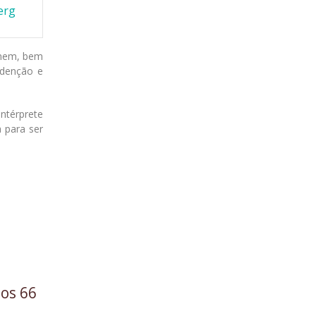
erg
omem, bem
edenção e
intérprete
a para ser
 os 66