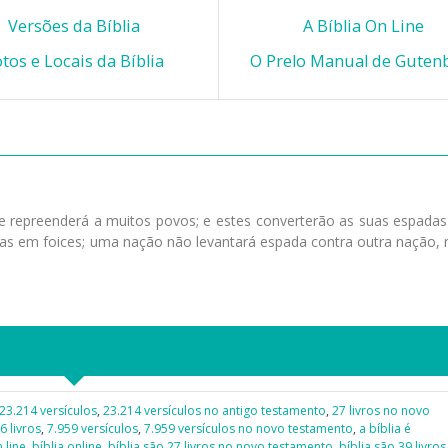
Versões da Bíblia
A Bíblia On Line
tos e Locais da Bíblia
O Prelo Manual de Guten
, e repreenderá a muitos povos; e estes converterão as suas espada
nças em foices; uma nação não levantará espada contra outra nação,
23.214 versículos
,
23.214 versículos no antigo testamento
,
27 livros no novo
6 livros
,
7.959 versículos
,
7.959 versículos no novo testamento
,
a bíblia é
 line
,
bíblia online
,
bíblia são 27 livros no novo testamento
,
bíblia são 39 livros