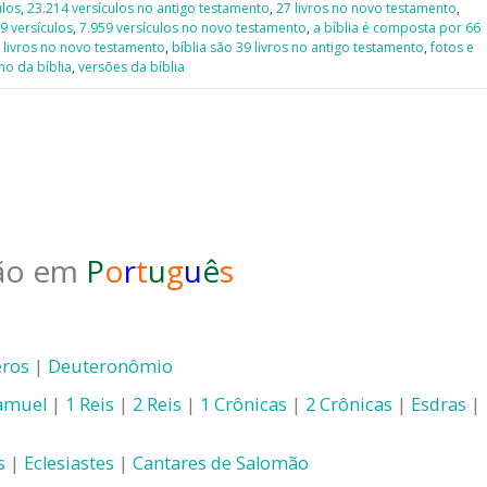
ulos
,
23.214 versículos no antigo testamento
,
27 livros no novo testamento
,
9 versículos
,
7.959 versículos no novo testamento
,
a bíblia é composta por 66
7 livros no novo testamento
,
bíblia são 39 livros no antigo testamento
,
fotos e
o da bíblia
,
versões da bíblia
ão em
P
o
r
t
u
g
u
ê
s
ros
|
Deuteronômio
amuel
|
1 Reis
|
2 Reis
|
1 Crônicas
|
2 Crônicas
|
Esdras
|
s
|
Eclesiastes
|
Cantares de Salomão