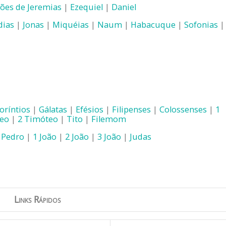
ões de Jeremias
|
Ezequiel
|
Daniel
dias
|
Jonas
|
Miquéias
|
Naum
|
Habacuque
|
Sofonias
oríntios
|
Gálatas
|
Efésios
|
Filipenses
|
Colossenses
|
1
teo
|
2 Timóteo
|
Tito
|
Filemom
 Pedro
|
1 João
|
2 João
|
3 João
|
Judas
Links Rápidos