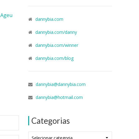
|
Ageu
dannybia.com
dannybia.com/danny
dannybia.com/winner
dannybia.com/blog
dannybia@dannybia.com
dannybia@hotmail.com
Categorias
Categorias