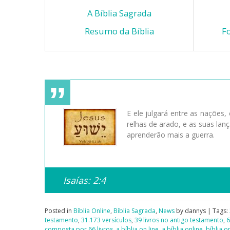
A Bíblia Sagrada
Resumo da Bíblia
Fo
E ele julgará entre as nações
relhas de arado, e as suas la
aprenderão mais a guerra.
Isaías: 2:4
Posted in
Bíblia Online
,
Bíblia Sagrada
,
News
by dannys | Tags:
testamento
,
31.173 versículos
,
39 livros no antigo testamento
,
6
composta por 66 livros
,
a bíblia on line
,
a bíblia online
,
bíblia on