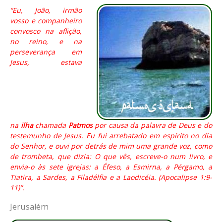
“Eu, João, irmão
vosso e companheiro
convosco na aflição,
no reino, e na
perseverança em
Jesus, estava
na
ilha
chamada
Patmos
por causa da palavra de Deus e do
testemunho de Jesus. Eu fui arrebatado em espírito no dia
do Senhor, e ouvi por detrás de mim uma grande voz, como
de trombeta, que dizia: O que vês, escreve-o num livro, e
envia-o às sete igrejas: a Éfeso, a Esmirna, a Pérgamo, a
Tiatira, a Sardes, a Filadélfia e a Laodicéia. (Apocalipse 1:9-
11)”.
Jerusalém