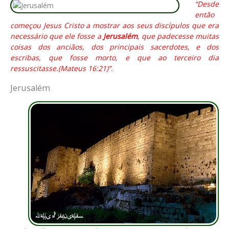
“Desde
então
começou Jesus Cristo a mostrar aos seus discípulos que era
necessário que ele fosse a
Jerusalém
, que padecesse muitas
coisas dos anciãos, dos principais sacerdotes, e dos
escribas, que fosse morto, e que ao terceiro dia
ressuscitasse.(Mateus 16:21)”.
Jerusalém