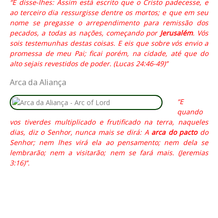
“E disse-lhes: Assim está escrito que o Cristo padecesse, e
ao terceiro dia ressurgisse dentre os mortos; e que em seu
nome se pregasse o arrependimento para remissão dos
pecados, a todas as nações, começando por
Jerusalém
. Vós
sois testemunhas destas coisas. E eis que sobre vós envio a
promessa de meu Pai; ficai porém, na cidade, até que do
alto sejais revestidos de poder. (Lucas 24:46-49)”
Arca da Aliança
“E
quando
vos tiverdes multiplicado e frutificado na terra, naqueles
dias, diz o Senhor, nunca mais se dirá: A
arca do pacto
do
Senhor; nem lhes virá ela ao pensamento; nem dela se
lembrarão; nem a visitarão; nem se fará mais. (Jeremias
3:16)”.