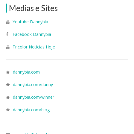
Medias e Sites
Youtube Dannybia
Facebook Dannybia
Tricolor Notícias Hoje
dannybia.com
dannybia.com/danny
dannybia.com/winner
dannybia.com/blog