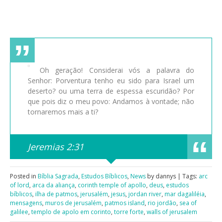
Oh geração! Considerai vós a palavra do
Senhor: Porventura tenho eu sido para Israel um
deserto? ou uma terra de espessa escuridão? Por
que pois diz o meu povo: Andamos à vontade; não
tornaremos mais a ti?
Jeremias 2:31
Posted in
Bíblia Sagrada
,
Estudos Bíblicos
,
News
by dannys | Tags:
arc
of lord
,
arca da aliança
,
corinth temple of apollo
,
deus
,
estudos
bíblicos
,
ilha de patmos
,
jerusalém
,
jesus
,
jordan river
,
mar dagaliléia
,
mensagens
,
muros de jerusalém
,
patmos island
,
rio jordão
,
sea of
galilee
,
templo de apolo em corinto
,
torre forte
,
walls of jerusalem