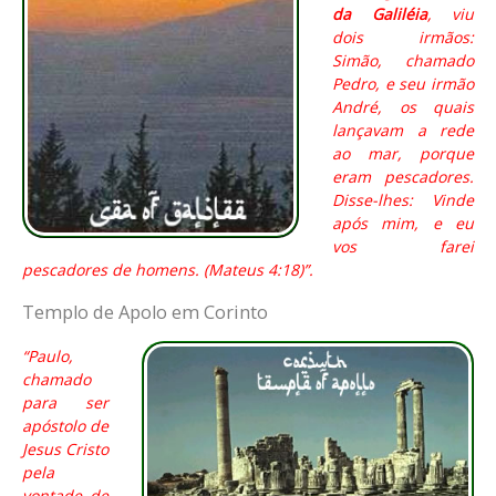
da Galiléia
, viu
dois irmãos:
Simão, chamado
Pedro, e seu irmão
André, os quais
lançavam a rede
ao mar, porque
eram pescadores.
Disse-lhes: Vinde
após mim, e eu
vos farei
pescadores de homens. (Mateus 4:18)”.
Templo de Apolo em Corinto
“Paulo,
chamado
para ser
apóstolo de
Jesus Cristo
pela
vontade de