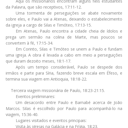
Aqui os missionários encontram alguns fiéis estudantes
da Palavra, que são receptivos, 17:11-12.
Uma tormenta de perseguições se abate novamente
sobre eles, e Paulo vai a Atenas, deixando o estabelecimento
da igreja a cargo de Silas e Timóteo, 17:13-15.
Em Atenas, Paulo encontra a cidade cheia de ídolos e
prega um sermão na colina de Marte, mas poucos se
convertem à fé, 17:15-34.
Em Corinto, Silas e Timóteo se unem a Paulo e fundam
uma igreja. A obra é levada a cabo em meio a perseguições
que duram dezoito meses, 18:1-17.
Após um tempo considerável, Paulo se despede dos
irmãos e parte para Síria, fazendo breve escala em Éfeso, e
termina sua viagem em Antioquia, 18:18-22.
Terceira viagem missionária de Paulo, 18:23-21:15.
Eventos preliminares:
Um desacordo entre Paulo e Barnabé acerca de João
Marcos. Silas é escolhido por Paulo para acompanhá-lo na
viagem, 15:36-40.
Lugares visitados e eventos principais:
Visita às igrejas na Galácia e na Frígia, 18:23.