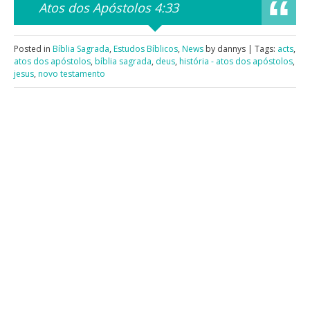
Atos dos Apóstolos 4:33
Posted in
Bíblia Sagrada
,
Estudos Bíblicos
,
News
by dannys | Tags:
acts
,
atos dos apóstolos
,
bíblia sagrada
,
deus
,
história - atos dos apóstolos
,
jesus
,
novo testamento