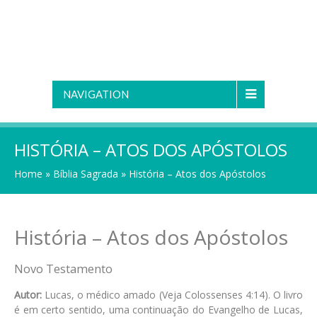
NAVIGATION
HISTÓRIA – ATOS DOS APÓSTOLOS
Home
»
Bíblia Sagrada
»
História – Atos dos Apóstolos
História – Atos dos Apóstolos
Novo Testamento
Autor:
Lucas, o médico amado (Veja Colossenses 4:14). O livro
é em certo sentido, uma continuação do Evangelho de Lucas,