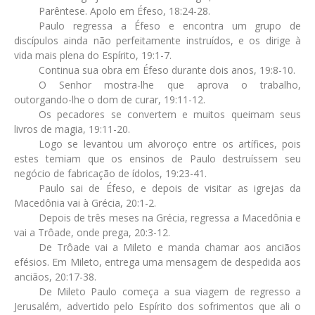
Parêntese. Apolo em Éfeso, 18:24-28.
Paulo regressa a Éfeso e encontra um grupo de
discípulos ainda não perfeitamente instruídos, e os dirige à
vida mais plena do Espírito, 19:1-7.
Continua sua obra em Éfeso durante dois anos, 19:8-10.
O Senhor mostra-lhe que aprova o trabalho,
outorgando-lhe o dom de curar, 19:11-12.
Os pecadores se convertem e muitos queimam seus
livros de magia, 19:11-20.
Logo se levantou um alvoroço entre os artífices, pois
estes temiam que os ensinos de Paulo destruíssem seu
negócio de fabricação de ídolos, 19:23-41.
Paulo sai de Éfeso, e depois de visitar as igrejas da
Macedônia vai à Grécia, 20:1-2.
Depois de três meses na Grécia, regressa a Macedônia e
vai a Trôade, onde prega, 20:3-12.
De Trôade vai a Mileto e manda chamar aos anciãos
efésios. Em Mileto, entrega uma mensagem de despedida aos
anciãos, 20:17-38.
De Mileto Paulo começa a sua viagem de regresso a
Jerusalém, advertido pelo Espírito dos sofrimentos que ali o