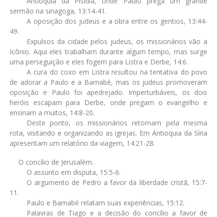
Antioquia da Pisídia, onde Paulo prega um grande
sermão na sinagoga, 13:14-41.
A oposição dos judeus e a obra entre os gentios, 13:44-
49.
Expulsos da cidade pelos judeus, os missionários vão a
Icônio. Aqui eles trabalham durante algum tempo, mas surge
uma perseguição e eles fogem para Listra e Derbe, 14:6.
A cura do coxo em Listra resultou na tentativa do povo
de adorar a Paulo e a Barnabé, mas os judeus promoveram
oposição e Paulo foi apedrejado. Imperturbáveis, os dois
heróis escapam para Derbe, onde pregam o evangelho e
ensinam a muitos, 14:8-20.
Deste ponto, os missionários retornam pela mesma
rota, visitando e organizando as igrejas. Em Antioquia da Síria
apresentam um relatório da viagem, 14:21-28.
O concílio de Jerusalém.
O assunto em disputa, 15:5-6.
O argumento de Pedro a favor da liberdade cristã, 15:7-
11.
Paulo e Barnabé relatam suas experiências, 15:12.
Palavras de Tiago e a decisão do concílio a favor de