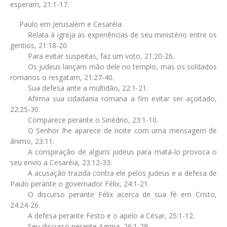
esperam, 21:1-17.
Paulo em Jerusalém e Cesaréia.
Relata à igreja as experiências de seu ministério entre os
gentios, 21:18-20.
Para evitar suspeitas, faz um voto, 21:20-26.
Os judeus lançam mão dele no templo, mas os soldados
romanos o resgatam, 21:27-40.
Sua defesa ante a multidão, 22:1-21.
Afirma sua cidadania romana a fim evitar ser açoitado,
22:25-30.
Comparece perante o Sinédrio, 23:1-10.
O Senhor lhe aparece de noite com uma mensagem de
ânimo, 23:11.
A conspiração de alguns judeus para matá-lo provoca o
seu envio a Cesaréia, 23:12-33.
A acusação trazida contra ele pelos judeus e a defesa de
Paulo perante o governador Félix, 24:1-21.
O discurso perante Félix acerca de sua fé em Cristo,
24:24-26.
A defesa perante Festo e o apelo a César, 25:1-12.
Seu discurso perante Agripa, 26:1-29.