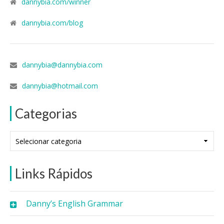
dannybia.com/winner
dannybia.com/blog
dannybia@dannybia.com
dannybia@hotmail.com
Categorias
Categorias
Links Rápidos
Danny’s English Grammar