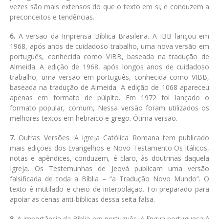
vezes são mais extensos do que o texto em si, e conduzem a
preconceitos e tendências.
6.
A versão da Imprensa Bíblica Brasileira. A IBB lançou em
1968, após anos de cuidadoso trabalho, uma nova versão em
português, conhecida como VIBB, baseada na tradução de
Almeida. A edição de 1968, após longos anos de cuidadoso
trabalho, uma versão em português, conhecida como VIBB,
baseada na tradução de Almeida. A edição de 1068 apareceu
apenas em formato de púlpito. Em 1972 foi lançado o
formato popular, comum, Nessa versão foram utilizados os
melhores textos em hebraico e grego. Ótima versão.
7.
Outras Versões. A igreja Católica Romana tem publicado
mais edições dos Evangelhos e Novo Testamento Os itálicos,
notas e apêndices, conduzem, é claro, às doutrinas daquela
Igreja. Os Testemunhas de Jeová publicam uma versão
falsificada de toda a Bíblia – “a Tradução Novo Mundo”. O
texto é mutilado e cheio de interpolação. Foi preparado para
apoiar as cenas anti-bíblicas dessa seita falsa.
8.
A importância da Bíblia em português. A língua portuguesa é