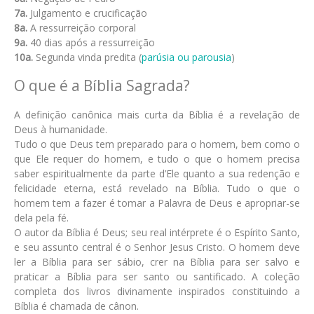
7a.
Julgamento e crucificação
8a.
A ressurreição corporal
9a.
40 dias após a ressurreição
10a.
Segunda vinda predita (
parúsia ou parousia
)
O que é a Bíblia Sagrada?
A definição canônica mais curta da Bíblia é a revelação de
Deus à humanidade.
Tudo o que Deus tem preparado para o homem, bem como o
que Ele requer do homem, e tudo o que o homem precisa
saber espiritualmente da parte d’Ele quanto a sua redenção e
felicidade eterna, está revelado na Bíblia. Tudo o que o
homem tem a fazer é tomar a Palavra de Deus e apropriar-se
dela pela fé.
O autor da Bíblia é Deus; seu real intérprete é o Espírito Santo,
e seu assunto central é o Senhor Jesus Cristo. O homem deve
ler a Bíblia para ser sábio, crer na Bíblia para ser salvo e
praticar a Bíblia para ser santo ou santificado. A coleção
completa dos livros divinamente inspirados constituindo a
Bíblia é chamada de cânon.