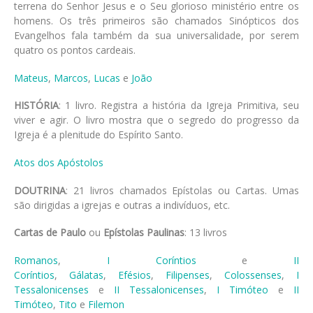
terrena do Senhor Jesus e o Seu glorioso ministério entre os
homens. Os três primeiros são chamados Sinópticos dos
Evangelhos fala também da sua universalidade, por serem
quatro os pontos cardeais.
Mateus
,
Marcos
,
Lucas
e
João
HISTÓRIA
: 1 livro. Registra a história da Igreja Primitiva, seu
viver e agir. O livro mostra que o segredo do progresso da
Igreja é a plenitude do Espírito Santo.
Atos dos Apóstolos
DOUTRINA
: 21 livros chamados Epístolas ou Cartas. Umas
são dirigidas a igrejas e outras a indivíduos, etc.
Cartas de Paulo
ou
Epístolas Paulinas
: 13 livros
Romanos
,
I Coríntios
e
II
Coríntios
,
Gálatas
,
Efésios
,
Filipenses
,
Colossenses
,
I
Tessalonicenses
e
II Tessalonicenses
,
I Timóteo
e
II
Timóteo
,
Tito
e
Filemon