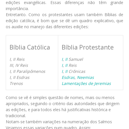
edições evangélicas. Essas diferenças não têm grande
importância.
Entretanto. Como os protestantes usam também Bíblias de
edição católica, é bom que se dê um quadro explicativo, que
os auxilie no manejo das diferentes edições:
Bíblia Católica
Bíblia Protestante
I, II Reis
I
,
II
Samuel
III, IV Reis
I
,
II
Reis
I, II Paralipômenos
I
,
II
Crônicas
I, II Esdras
Esdras
,
Neemias
Trenos
Lamentações de Jeremias
Como se vê é simples questão de nomes, mais ou menos
apropriados, seguindo o critério das autoridades que dirigem
as edições, e para todos eles há justificativas histórica e
tradicional.
Notam-se também variações na numeração dos Salmos
Vejamos essas variações num quadro. Assim: