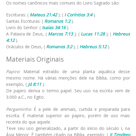
Os nomes canônicos mais comuns do Livro Sagrado são:
Escrituras: (
Mateus 21:42
); (
I Coríntios 3:4
).
Santas Escrituras: (
Romanos 1:2
).
Livro do Senhor: (
Isaías 34:16
).
A Palavra de Deus, (
Marcos 7:13
); (
Lucas 11:28
); (
Hebreus
4:12
).
Oráculos de Deus, (
Romanos 3:2
); (
Hebreus 5:12
).
Materiais Originais
Papiro
: Material extraído de uma planta aquática desse
mesmo nome. Há várias menções dele na Bíblia, como por
exemplo, (
Jó 8:11
).
De papiro deriva o termo papel. Seu uso na escrita vem de
3.000 a.C., no Egito.
Pergaminho
: É a pele de animais, curtida e preparada para
escrita. É material superior ao papiro, porém de uso mais
recente do que aquele.
Teve seu uso generalizado, a partir do início do século I, na
Ásia Menor. É também citado na Bíblia, exemplo: (
II Timóteo