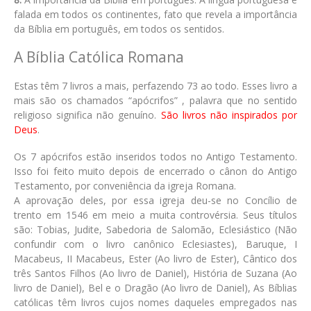
falada em todos os continentes, fato que revela a importância
da Bíblia em português, em todos os sentidos.
A Bíblia Católica Romana
Estas têm 7 livros a mais, perfazendo 73 ao todo. Esses livro a
mais são os chamados “apócrifos” , palavra que no sentido
religioso significa não genuíno.
São livros não inspirados por
Deus
.
Os 7 apócrifos estão inseridos todos no Antigo Testamento.
Isso foi feito muito depois de encerrado o cânon do Antigo
Testamento, por conveniência da igreja Romana.
A aprovação deles, por essa igreja deu-se no Concílio de
trento em 1546 em meio a muita controvérsia. Seus títulos
são: Tobias, Judite, Sabedoria de Salomão, Eclesiástico (Não
confundir com o livro canônico Eclesiastes), Baruque, I
Macabeus, II Macabeus, Ester (Ao livro de Ester), Cântico dos
três Santos Filhos (Ao livro de Daniel), História de Suzana (Ao
livro de Daniel), Bel e o Dragão (Ao livro de Daniel), As Bíblias
católicas têm livros cujos nomes daqueles empregados nas