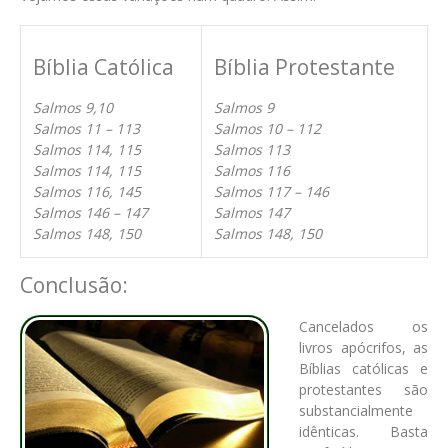
Bíblia Católica
Bíblia Protestante
Salmos 9,10
Salmos 9
Salmos 11 – 113
Salmos 10 – 112
Salmos 114, 115
Salmos 113
Salmos 114, 115
Salmos 116
Salmos 116, 145
Salmos 117 – 146
Salmos 146 – 147
Salmos 147
Salmos 148, 150
Salmos 148, 150
Conclusão:
Cancelados os
livros apócrifos, as
Bíblias católicas e
protestantes são
substancialmente
idênticas. Basta