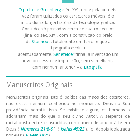
O prelo de Gutenberg
(séc. XV), onde pela primeira
vez foram utilizados os caracteres móveis, é o
início duma longa história da tecnologia gráfica.
Contudo, só passados cerca de quatro séculos
(final do séc. XIX), com a construção do prelo
de
Stanhope
, totalmente em ferro, é que a
tipografia evoluiu
acentuadamente.
Senefelder
tinha já inventado um
novo processo de impressão, sem semelhança
com nenhum anterior – a
Litografia
.
Manuscritos Originais
Manuscritos originais, isto é, saídos das mãos dos escritores,
não existe nenhum conhecido no momento. Deus na Sua
providência permitiu isso. Se existisse algum, os homens o
adorariam mais do que o seu divino Autor. A serpente de
metal posta entre os israelitas como meio de auxilio à fé em
Deus (
Números 21:8-9
); (
Isaías 45:22
), foi depois idolatrada
por eles (
II Reis 18:4
).