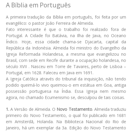
A Bíblia em Português
A primeira tradução da Bíblia em português, foi feita por um
evangélico: o pastor João Ferreira de Almeida.
Fato interessante é que o trabalho foi realizado fora de
Portugal. A Cidade foi Batávia, na Ilha de Java, no Oceano
Índico. Hoje, essa cidade chama-se Djacarta, capital da
República da Indonésia. Almeida foi ministro do Evangelho da
Igreja Reformada Holandesa, a mesma que evangelizou no
Brasil, com sede em Recife durante a ocupação holandesa, no
século XVII . Nasceu em Torre de Tavares, perto de Lisboa –
Portugal, em 1628. Faleceu em Java em 1691.
A Igreja Católica através do tribunal da inquisição, não tendo
podido queimá-lo vivo queimou-o em estátua em Goa, antiga
possessão portuguesa na Índia. Essa Igreja nem mesmo
agora, no chamado Ecumenismo se, desculpou de tais coisas.
1.
A Versão de Almeida. O
Novo Testamento
. Almeida traduziu
primeiro do Novo Testamento, o qual foi publicado em 1681
em Amsterdã, Holanda. Na Biblioteca Nacional do Rio de
Janeiro, há um exemplar da 3a. Edição do Novo Testamento