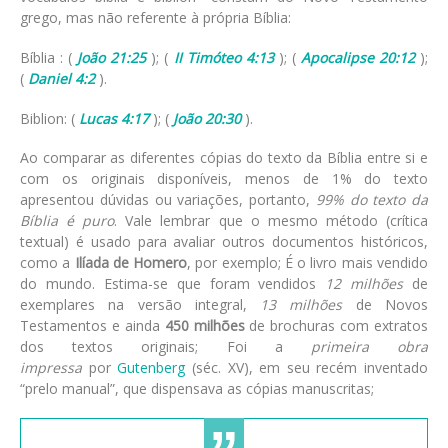
grego, mas não referente à própria Bíblia:
Bíblia : (
João 21:25
); (
II Timóteo 4:13
); (
Apocalipse 20:12
);
(
Daniel 4:2
).
Biblion: (
Lucas 4:17
); (
João 20:30
).
Ao comparar as diferentes cópias do texto da Bíblia entre si e
com os originais disponíveis, menos de 1% do texto
apresentou dúvidas ou variações, portanto,
99% do texto da
Bíblia é puro
. Vale lembrar que o mesmo método (crítica
textual) é usado para avaliar outros documentos históricos,
como a
Ilíada de Homero
, por exemplo; É o livro mais vendido
do mundo. Estima-se que foram vendidos
12 milhões
de
exemplares na versão integral,
13 milhões
de Novos
Testamentos e ainda
450 milhões
de brochuras com extratos
dos textos originais; Foi a
primeira obra
impressa
por
Gutenberg
(séc. XV), em seu recém inventado
“prelo manual”, que dispensava as cópias manuscritas;