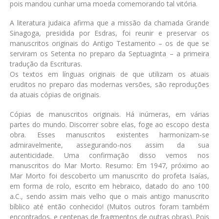
pois mandou cunhar uma moeda comemorando tal vitória.
A literatura judaica afirma que a missão da chamada Grande
Sinagoga, presidida por Esdras, foi reunir e preservar os
manuscritos originais do Antigo Testamento – os de que se
serviram os Setenta no preparo da Septuaginta – a primeira
tradução da Escrituras.
Os textos em línguas originais de que utilizam os atuais
eruditos no preparo das modernas versões, são reproduções
da atuais cópias de originais.
Cópias de manuscritos originais. Há inúmeras, em várias
partes do mundo. Discorrer sobre elas, foge ao escopo desta
obra. Esses manuscritos existentes harmonizam-se
admiravelmente, assegurando-nos assim da sua
autenticidade. Uma confirmação disso vemos nos
manuscritos do Mar Morto. Resumo: Em 1947, próximo ao
Mar Morto foi descoberto um manuscrito do profeta Isaías,
em forma de rolo, escrito em hebraico, datado do ano 100
a.C., sendo assim mais velho que o mais antigo manuscrito
bíblico até então conhecido! (Muitos outros foram também
encontrados, e centenas de fragmentos de outras obras). Pois