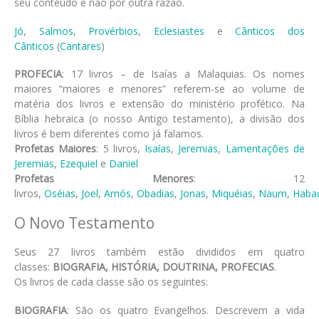
seu conteúdo e não por outra razão.
Jó
,
Salmos
,
Provérbios
,
Eclesiastes
e
Cânticos dos
Cânticos
(
Cantares
)
PROFECIA
: 17 livros – de Isaías a Malaquias. Os nomes
maiores “maiores e menores” referem-se ao volume de
matéria dos livros e extensão do ministério profético. Na
Bíblia hebraica (o nosso Antigo testamento), a divisão dos
livros é bem diferentes como já falamos.
Profetas Maiores
: 5 livros,
Isaías
,
Jeremias
,
Lamentações de
Jeremias
,
Ezequiel
e
Daniel
Profetas Menores
: 12
livros,
Oséias
,
Joel
,
Amós
,
Obadias
,
Jonas
,
Miquéias
,
Naum
,
Haba
O Novo Testamento
Seus 27 livros também estão divididos em quatro
classes:
BIOGRAFIA, HISTÓRIA, DOUTRINA, PROFECIAS
.
Os livros de cada classe são os seguintes:
BIOGRAFIA
: São os quatro Evangelhos. Descrevem a vida