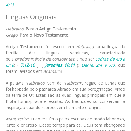
4:13
).
Línguas Originais
Hebraico
: Para o Antigo Testamento.
Grego
: Para o Novo Testamento.
Antigo Testamento foi escrito em
Hebraico
, uma língua da
família das línguas semíticas, caracterizada
pela
predominância de consoantes
; a não ser
Esdras de 4:8 a
6:18
; (
7:12-16
); (
Jeremias 10:11
);
Daniel 2:4 a 7:8
, que
foram lavrados em
Aramaico
.
A palavra
“Hebraico”
vem de
“Hebrom”
, região de Canaã que
foi habitada pelo patriarca Abraão em sua peregrinação, vindo
da terra de Ur; Estas são as duas línguas principais em que a
Bíblia foi inspirada e escrita.. As traduções só conservam a
inspiração quando reproduzem fielmente o original.
Manuscrito
: Tudo era feito pelos escribas de modo laborioso,
lento e oneroso. Desse tempo para cá, Deus tem abençoado