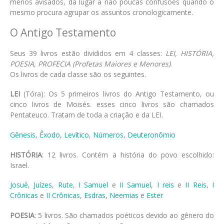
menos avisados, dá lugar a não poucas confusões quando o
mesmo procura agrupar os assuntos cronologicamente.
O Antigo Testamento
Seus 39 livros estão divididos em 4 classes:
LEI, HISTÓRIA,
POESIA, PROFECIA (Profetas Maiores e Menores)
.
Os livros de cada classe são os seguintes.
LEI
(Tóra): Os 5 primeiros livros do Antigo Testamento, ou
cinco livros de Moisés. esses cinco livros são chamados
Pentateuco. Tratam de toda a criação e da LEI.
Gênesis
,
Êxodo
,
Levítico
,
Números
,
Deuteronômio
HISTÓRIA
: 12 livros. Contém a história do povo escolhido:
Israel.
Josué
,
Juízes
,
Rute
,
I Samuel
e
II Samuel
,
I reis
e
II Reis
,
I
Crônicas
e
II Crônicas
,
Esdras
,
Neemias
e
Ester
POESIA
: 5 livros. São chamados poéticos devido ao gênero do