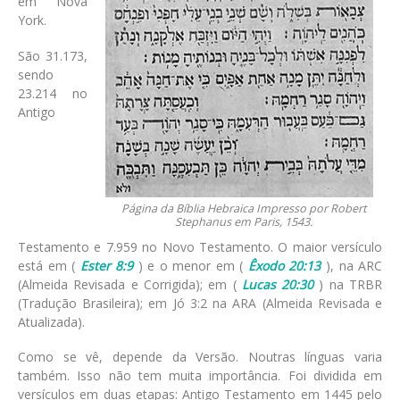
em Nova
York.
São 31.173,
sendo
23.214 no
Antigo
Página da Bíblia Hebraica Impresso por Robert
Stephanus em Paris, 1543.
Testamento e 7.959 no Novo Testamento. O maior versículo
está em (
Ester 8:9
) e o menor em (
Êxodo 20:13
), na ARC
(Almeida Revisada e Corrigida); em (
Lucas 20:30
) na TRBR
(Tradução Brasileira); em Jó 3:2 na ARA (Almeida Revisada e
Atualizada).
Como se vê, depende da Versão. Noutras línguas varia
também. Isso não tem muita importância. Foi dividida em
versículos em duas etapas: Antigo Testamento em 1445 pelo