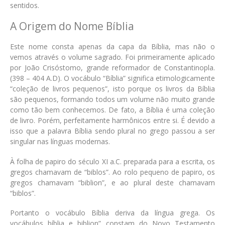
sentidos.
A Origem do Nome Bíblia
Este nome consta apenas da capa da Bíblia, mas não o
vemos através o volume sagrado. Foi primeiramente aplicado
por João Crisóstomo, grande reformador de Constantinopla.
(398 – 404 A.D). O vocábulo “Bíblia” significa etimologicamente
“coleção de livros pequenos”, isto porque os livros da Bíblia
são pequenos, formando todos um volume não muito grande
como tão bem conhecemos. De fato, a Bíblia é uma coleção
de livro. Porém, perfeitamente harmônicos entre si. É devido a
isso que a palavra Bíblia sendo plural no grego passou a ser
singular nas línguas modernas.
À folha de papiro do século XI a.C. preparada para a escrita, os
gregos chamavam de “biblos”. Ao rolo pequeno de papiro, os
gregos chamavam “biblion”, e ao plural deste chamavam
“biblos”.
Portanto o vocábulo Bíblia deriva da língua grega. Os
vocábulos bíblia e biblion” constam do Novo Testamento