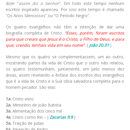
dizer “
assim diz o Senhor
“. Em todo este tempo nenhum
escritor inspirado apareceu. Por isso este tempo é chamado
“Os Anos Silenciosos” ou “O Período Negro”.
Os quatro evangelhos não têm a intenção de dar uma
biografia completa de Cristo.
“Estes, porém, foram escritos
para que creiais que Jesus é o Cristo, o Filho de Deus, e para
que, crendo, tenhais vida em seu nome”.
(
João 20.31
)
Mesmo que os quatro se complementassem, um ao outro,
mostrando partes da vida de Cristo que o outro não relatou,
os quatro testemunham, juntamente, em pelo menos dez
áreas, assim revelando a ênfase dos escritos dos evangelhos
que é a vida de Cristo e a Sua obra salvadora completa para o
homem pecador. São elas:
1a.
Cristo visto
2a.
Ministério de João Batista
3a.
Alimentação dos cinco mil
4a.
Cristo como Rei – (
Zacarias 9:9
)
5a.
Traição de Judas
6a.
Negação de Pedro