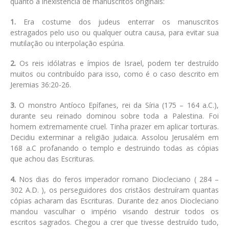
quanto a inexistência de manuscritos originais:
1.
Era costume dos judeus enterrar os manuscritos
estragados pelo uso ou qualquer outra causa, para evitar sua
mutilação ou interpolação espúria.
2.
Os reis idólatras e ímpios de Israel, podem ter destruído
muitos ou contribuído para isso, como é o caso descrito em
Jeremias 36:20-26.
3.
O monstro Antíoco Epífanes, rei da Síria (175 – 164 a.C.),
durante seu reinado dominou sobre toda a Palestina. Foi
homem extremamente cruel. Tinha prazer em aplicar torturas.
Decidiu exterminar a religião judaica. Assolou Jerusalém em
168 a.C profanando o templo e destruindo todas as cópias
que achou das Escrituras.
4.
Nos dias do feros imperador romano Diocleciano ( 284 –
302 A.D. ), os perseguidores dos cristãos destruíram quantas
cópias acharam das Escrituras. Durante dez anos Diocleciano
mandou vasculhar o império visando destruir todos os
escritos sagrados. Chegou a crer que tivesse destruído tudo,