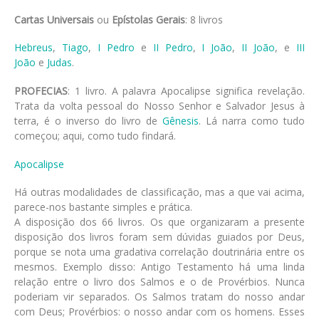
Cartas Universais
ou
Epístolas Gerais
: 8 livros
Hebreus
,
Tiago
,
I Pedro
e
II Pedro
,
I João
,
II João
, e
III
João
e
Judas
.
PROFECIAS
: 1 livro. A palavra Apocalipse significa revelação.
Trata da volta pessoal do Nosso Senhor e Salvador Jesus à
terra, é o inverso do livro de
Gênesis
. Lá narra como tudo
começou; aqui, como tudo findará.
Apocalipse
Há outras modalidades de classificação, mas a que vai acima,
parece-nos bastante simples e prática.
A disposição dos 66 livros. Os que organizaram a presente
disposição dos livros foram sem dúvidas guiados por Deus,
porque se nota uma gradativa correlação doutrinária entre os
mesmos. Exemplo disso: Antigo Testamento há uma linda
relação entre o livro dos Salmos e o de Provérbios. Nunca
poderiam vir separados. Os Salmos tratam do nosso andar
com Deus; Provérbios: o nosso andar com os homens. Esses