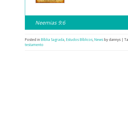
Neemias 9:6
Posted in
Bíblia Sagrada
,
Estudos Bíblicos
,
News
by dannys | T
testamento