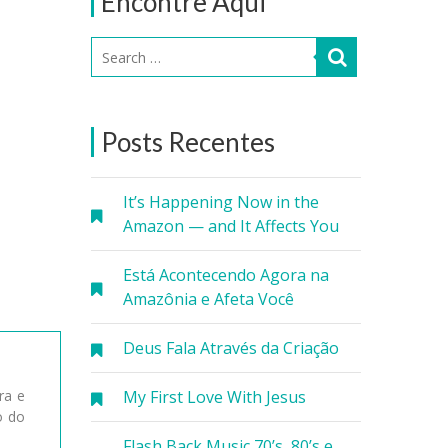
Encontre Aqui
Posts Recentes
It’s Happening Now in the
Amazon — and It Affects You
Está Acontecendo Agora na
Amazônia e Afeta Você
Deus Fala Através da Criação
My First Love With Jesus
ra e
o do
Flash Back Music 70’s, 80’s e