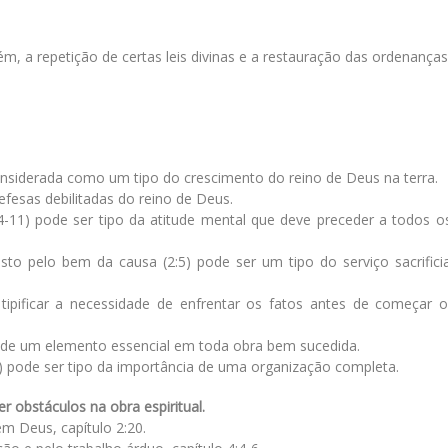
, a repetição de certas leis divinas e a restauração das ordenanças
nsiderada como um tipo do crescimento do reino de Deus na terra.
efesas debilitadas do reino de Deus.
4-11) pode ser tipo da atitude mental que deve preceder a todos o
to pelo bem da causa (2:5) pode ser um tipo do serviço sacrifici
tipificar a necessidade de enfrentar os fatos antes de começar o
o de um elemento essencial em toda obra bem sucedida.
3) pode ser tipo da importância de uma organização completa.
bstáculos na obra espiritual.
em Deus, capítulo 2:20.