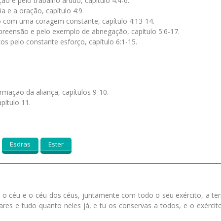
ção e pelo trabalho árduo, capítulo 4:4-6.
ia e a oração, capítulo 4:9.
o com uma coragem constante, capítulo 4:13-14.
repreensão e pelo exemplo de abnegação, capítulo 5:6-17.
xos pelo constante esforço, capítulo 6:1-15.
rmação da aliança, capítulos 9-10.
pítulo 11.
Esdras
Ester
te o céu e o céu dos céus, juntamente com todo o seu exército, a ter
ares e tudo quanto neles já, e tu os conservas a todos, e o exércit