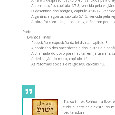
A ira e o desprezo, capítulo 4:3, vencidos pela ora
A conspiração, capítulo 4:7-8, vencida pela vigilânc
O desânimo dos amigos, capítulo 4:10-12, vencid
A ganância egoísta, capítulo 5:1-5, vencida pela 
A obra foi concluída, e os inimigos ficaram perple
Parte II
.
Eventos Finais:
Repetição e exposição da lei divina, capítulo 8.
A confissão dos sacerdotes e dos levitas e a confi
A chamada do povo para habitar em Jerusalém, ca
A dedicação do muro, capítulo 12.
As reformas sociais e religiosas, capítulo 13.
Tu, só tu, és Senhor; tu fizes
tudo quanto nela existe, os m
céu te adora.