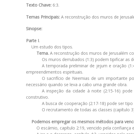
Texto Chave:
6:3.
Temas Principais:
A reconstrução dos muros de Jerusalém
Sinopse:
Parte I
.
Um estudo dos tipos.
Tema.
A reconstrução dos muros de Jerusalém co
Os muros derrubados (1:3) podem tipificar as d
A temporada preliminar de jejum e oração (1:
empreendimentos espirituais.
O sacrifício de Neemias de um importante pos
necessário quando se leva a cabo uma grande obra.
A inspeção da cidade à noite (2:15-16) pode 
construtivo.
A busca de cooperação (2:17-18) pode ser tip
O recrutamento de todas as classes (capítulo 
Podemos empregar os mesmos métodos para vencer o
O escárnio, capítulo 2:19, vencido pela confiança 