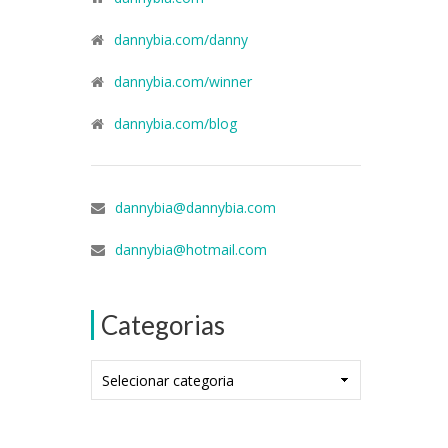
dannybia.com/danny
dannybia.com/winner
dannybia.com/blog
dannybia@dannybia.com
dannybia@hotmail.com
Categorias
Categorias