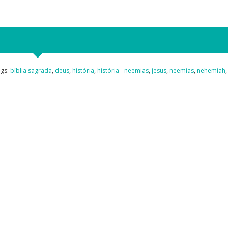
ags:
bíblia sagrada
,
deus
,
história
,
história - neemias
,
jesus
,
neemias
,
nehemiah