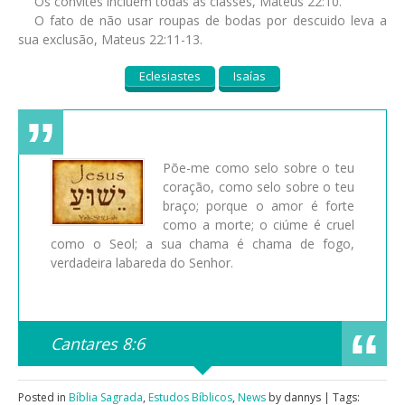
Os convites incluem todas as classes, Mateus 22:10.
O fato de não usar roupas de bodas por descuido leva a
sua exclusão, Mateus 22:11-13.
Eclesiastes
Isaías
Põe-me como selo sobre o teu
coração, como selo sobre o teu
braço; porque o amor é forte
como a morte; o ciúme é cruel
como o Seol; a sua chama é chama de fogo,
verdadeira labareda do Senhor.
Cantares 8:6
Posted in
Bíblia Sagrada
,
Estudos Bíblicos
,
News
by dannys | Tags: