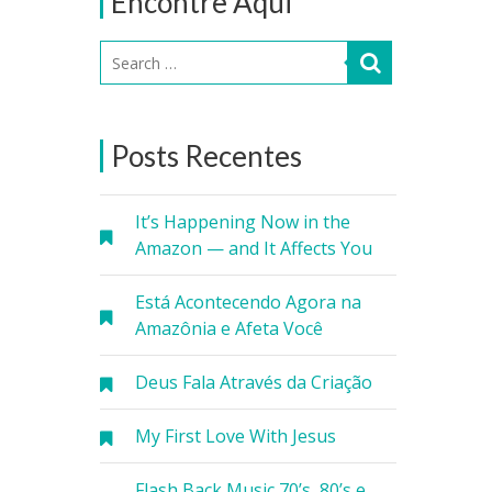
Encontre Aqui
Posts Recentes
It’s Happening Now in the
Amazon — and It Affects You
Está Acontecendo Agora na
Amazônia e Afeta Você
Deus Fala Através da Criação
My First Love With Jesus
Flash Back Music 70’s, 80’s e