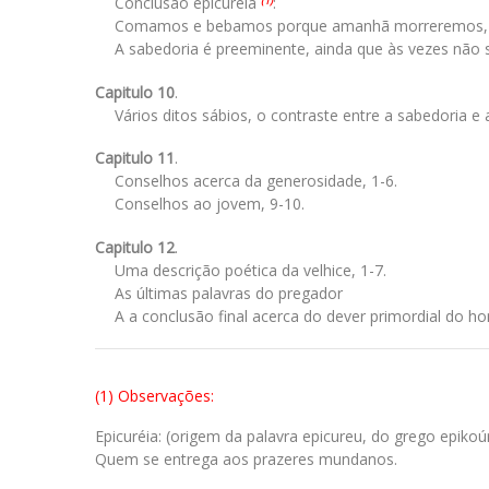
Conclusão epicuréia
:
(1)
Comamos e bebamos porque amanhã morreremos, 
A sabedoria é preeminente, ainda que às vezes não s
Capitulo 10
.
Vários ditos sábios, o contraste entre a sabedoria e a
Capitulo 11
.
Conselhos acerca da generosidade, 1-6.
Conselhos ao jovem, 9-10.
Capitulo 12
.
Uma descrição poética da velhice, 1-7.
As últimas palavras do pregador
A a conclusão final acerca do dever primordial do h
(1) Observações:
Epicuréia: (origem da palavra epicureu, do grego epikoú
Quem se entrega aos prazeres mundanos.