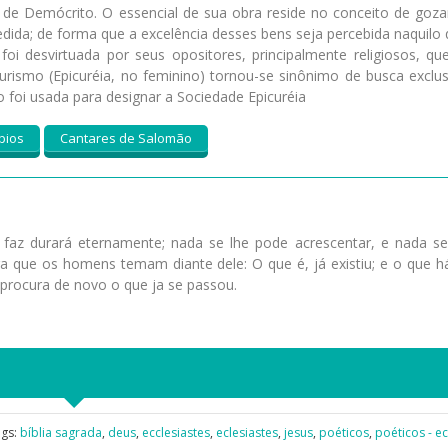
io de Demócrito. O essencial de sua obra reside no conceito de goz
ida; de forma que a excelência desses bens seja percebida naquilo 
oi desvirtuada por seus opositores, principalmente religiosos, qu
urismo (Epicuréia, no feminino) tornou-se sinônimo de busca exclu
o foi usada para designar a Sociedade Epicuréia
bios
Cantares de Salomão
faz durará eternamente; nada se lhe pode acrescentar, e nada se
ara que os homens temam diante dele: O que é, já existiu; e o que h
 procura de novo o que ja se passou.
ags:
bíblia sagrada
,
deus
,
ecclesiastes
,
eclesiastes
,
jesus
,
poéticos
,
poéticos - ec