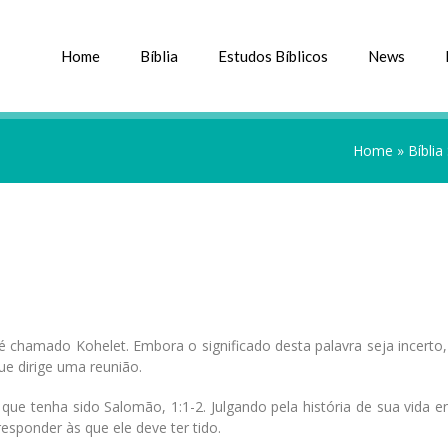
Home
Bíblia
Estudos Bíblicos
News
Home
»
Bíblia
a é chamado Kohelet. Embora o significado desta palavra seja incerto
e dirige uma reunião.
ue tenha sido Salomão, 1:1-2. Julgando pela história de sua vida e
responder às que ele deve ter tido.