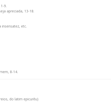
1-9.
eja apreciada, 13-18.
 insensatez, etc.
omem, 8-14.
reios, do latim epicurēu)