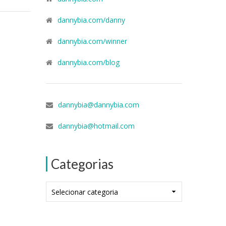
dannybia.com/danny
dannybia.com/winner
dannybia.com/blog
dannybia@dannybia.com
dannybia@hotmail.com
Categorias
Categorias