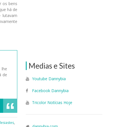
ar os bens
que há de
e lutavam
sivamente
Medias e Sites
 lhe
á de
Youtube Dannybia
Facebook Dannybia
Tricolor Notícias Hoje
lesiastes
,
dannybia.com