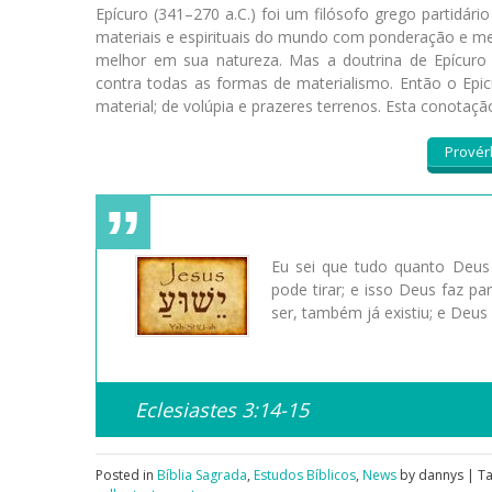
Epícuro (341–270 a.C.) foi um filósofo grego partidár
materiais e espirituais do mundo com ponderação e med
melhor em sua natureza. Mas a doutrina de Epícuro f
contra todas as formas de materialismo. Então o Epic
material; de volúpia e prazeres terrenos. Esta conotaçã
Provér
Eu sei que tudo quanto Deus 
pode tirar; e isso Deus faz p
ser, também já existiu; e Deus
Eclesiastes 3:14-15
Posted in
Bíblia Sagrada
,
Estudos Bíblicos
,
News
by dannys | T