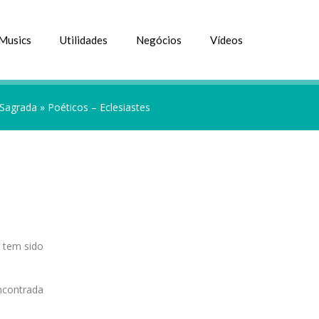
Musics
Utilidades
Negócios
Vídeos
 Sagrada
»
Poéticos – Eclesiastes
, tem sido
ncontrada