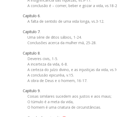
A insignificância das riquezas, vs.9-17.
A conclusão é – comer, beber e gozar a vida, vs.18-2
Capitulo 6
.
A falta de sentido de uma vida longa, vs.3-12.
Capitulo 7
.
Uma série de ditos sábios, 1-24.
Conclusões acerca da mulher má, 25-28.
Capitulo 8
.
Deveres civis, 1-5.
A incerteza da vida, 6-8.
A certeza do juízo divino, e as injustiças da vida, vs.1
A conclusão epicuréia, v.15.
A obra de Deus e o homem, 16-17.
Capitulo 9
.
Coisas similares sucedem aos justos e aos maus;
O túmulo é a meta da vida,
O homem é uma criatura de circunstâncias.