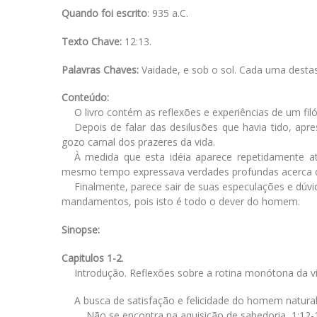
Quando foi escrito
: 935 a.C.
Texto Chave:
12:13.
Palavras Chaves:
Vaidade, e sob o sol. Cada uma destas
Conteúdo:
O livro contém as reflexões e experiências de um fi
Depois de falar das desilusões que havia tido, ap
gozo carnal dos prazeres da vida.
À medida que esta idéia aparece repetidamente at
mesmo tempo expressava verdades profundas acerca 
Finalmente, parece sair de suas especulações e dúvi
mandamentos, pois isto é todo o dever do homem.
Sinopse:
Capitulos 1-2
.
Introdução. Reflexões sobre a rotina monótona da vi
A busca de satisfação e felicidade do homem natural
Não se encontra na aquisição de sabedoria, 1:12-