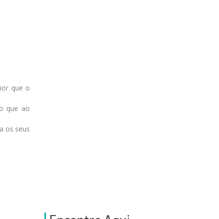
hor que o
to que ao
da os seus