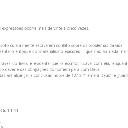
 expressões ocorre mais de vinte e cinco vezes.
lósofo cuja a mente estava em conflito sobre os problemas da vida.
resenta o enfoque do materialismo epicureu – que não há nada mel
ravés do livro, é evidente que o escritor lutava com ela, enquan
do dever e das obrigações do homem para com Deus.
das até alcançar a conclusão nobre de 12:13: “Teme a Deus”, e guar
da, 1:1-11.
.
18