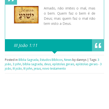
Amado, não imites o mal, mas
o bem. Quem faz o bem é de
Deus; mas quem faz o mal não
tem visto a Deus.
III João 1:11
Posted in
Bíblia Sagrada
,
Estudos Bíblicos
,
News
by dannys | Tags:
3
joão
,
3 john
,
bíblia sagrada
,
deus
,
epístolas gerais
,
epístolas gerais - 3
joão
,
III joão
,
III john
,
jesus
,
novo testamento