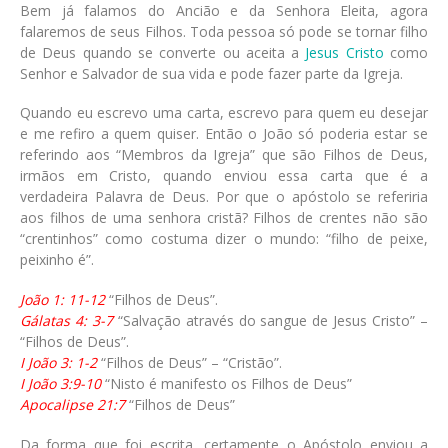
Bem já falamos do Ancião e da Senhora Eleita, agora
falaremos de seus Filhos. Toda pessoa só pode se tornar filho
de Deus quando se converte ou aceita a
Jesus Cristo
como
Senhor e Salvador de sua vida e pode fazer parte da Igreja.
Quando eu escrevo uma carta, escrevo para quem eu desejar
e me refiro a quem quiser. Então o João só poderia estar se
referindo aos “Membros da Igreja” que são Filhos de Deus,
irmãos em Cristo, quando enviou essa carta que é a
verdadeira Palavra de Deus. Por que o apóstolo se referiria
aos filhos de uma senhora cristã? Filhos de crentes não são
“crentinhos” como costuma dizer o mundo: “filho de peixe,
peixinho é”.
João 1: 11-12
“Filhos de Deus”.
Gálatas 4: 3-7
“Salvação através do sangue de Jesus Cristo” –
“Filhos de Deus”.
I João 3: 1-2
“Filhos de Deus” – “Cristão”.
I João 3:9-10
“Nisto é manifesto os Filhos de Deus”
Apocalipse 21:7
“Filhos de Deus”
Da forma que foi escrita, certamente o Apóstolo enviou a