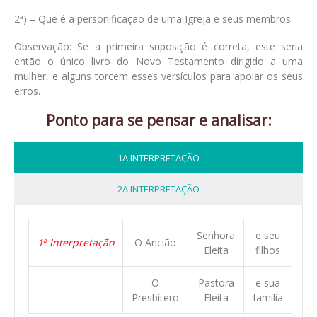
2
) – Que é a personificação de uma Igreja e seus membros.
a
Observação: Se a primeira suposição é correta, este seria
então o único livro do Novo Testamento dirigido a uma
mulher, e alguns torcem esses versículos para apoiar os seus
erros.
Ponto para se pensar e analisar:
1A INTERPRETAÇÃO
2A INTERPRETAÇÃO
Senhora
e seu
1
Interpretação
O Ancião
a
Eleita
filhos
O
Pastora
e sua
Presbítero
Eleita
família