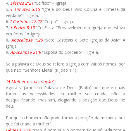
4.
Efésios 2:21
“Edifício” = Igreja.
5.
I Timóteo 3:15
“Igreja do Deus Vivo Coluna e Firmeza da
verdade” = Igreja.
6.
I Coríntios 12:27
“Corpo” = Igreja.
7.
I Pedro 5:13
“Co-Eleita “Provavelmente a Igreja que estava
em Roma” = Igreja.
8.
Apocalipse 1:20
“Sete Castiçais e Sete Igrejas da Ásia” =
Igreja.
9.
Apocalipse 21:9
“Esposa do Cordeiro” = Igreja.
Se a palavra de Deus se refere a Igreja com vários nomes, por
que não: “Senhora Eleita” (II João 1:1).
“A Mulher e sua criação”
Agora vejamos na Palavra de Deus (Bíblia) por que e quais
foram as necessidades da mulher ser criada, não a
desqualificando, mas sim, elogiando a posição que Deus lhe
deu.
Por que o homem não pode tomar a posição da mulher e por
que foi criada a mulher?
Gênesis 2:18
“Não é bom que o homem fique só. Adjutora =