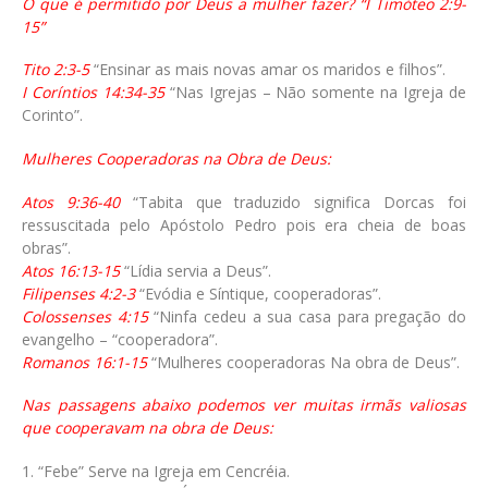
O que é permitido por Deus a mulher fazer? “I Timóteo 2:9-
15”
Tito 2:3-5
“Ensinar as mais novas amar os maridos e filhos”.
I Coríntios 14:34-35
“Nas Igrejas – Não somente na Igreja de
Corinto”.
Mulheres Cooperadoras na Obra de Deus:
Atos 9:36-40
“Tabita que traduzido significa Dorcas foi
ressuscitada pelo Apóstolo Pedro pois era cheia de boas
obras”.
Atos 16:13-15
“Lídia servia a Deus”.
Filipenses 4:2-3
“Evódia e Síntique, cooperadoras”.
Colossenses 4:15
“Ninfa cedeu a sua casa para pregação do
evangelho – “cooperadora”.
Romanos 16:1-15
“Mulheres cooperadoras Na obra de Deus”.
Nas passagens abaixo podemos ver muitas irmãs valiosas
que cooperavam na obra de Deus:
1. “Febe” Serve na Igreja em Cencréia.