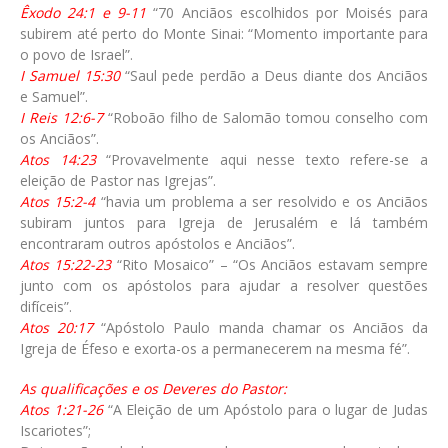
Êxodo 24:1 e 9-11
“70 Anciãos escolhidos por Moisés para
subirem até perto do Monte Sinai: “Momento importante para
o povo de Israel”.
I Samuel 15:30
“Saul pede perdão a Deus diante dos Anciãos
e Samuel”.
I Reis 12:6-7
“Roboão filho de Salomão tomou conselho com
os Anciãos”.
Atos 14:23
“Provavelmente aqui nesse texto refere-se a
eleição de Pastor nas Igrejas”.
Atos 15:2-4
“havia um problema a ser resolvido e os Anciãos
subiram juntos para Igreja de Jerusalém e lá também
encontraram outros apóstolos e Anciãos”.
Atos 15:22-23
“Rito Mosaico” – “Os Anciãos estavam sempre
junto com os apóstolos para ajudar a resolver questões
difíceis”.
Atos 20:17
“Apóstolo Paulo manda chamar os Anciãos da
Igreja de Éfeso e exorta-os a permanecerem na mesma fé”.
As qualificações e os Deveres do Pastor:
Atos 1:21-26
“A Eleição de um Apóstolo para o lugar de Judas
Iscariotes”;