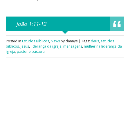
João 1:11-12
Posted in
Estudos Bíblicos
,
News
by dannys | Tags:
deus
,
estudos
bíblicos
,
jesus
,
liderança da igreja
,
mensagens
,
mulher na liderança da
igreja
,
pastor e pastora