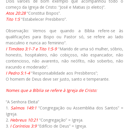
Dois varões de bom exemplo que acompanhou todo o
começo da Igreja de Cristo: “José e Matias (o eleito)”.
Atos 20:28
“Constitui Bispos”.
Tito 1:5
“Estabelecer Presbítero”.
Observação: Vemos que quando a Bíblia refere-se às
qualificações para Bispo ou Pastor só, se refere ao lado
masculino e nunca ao feminino”.
I Timóteo 3:1-7 e Tito 1:5-9
“Marido de uma só mulher, sóbrio,
honesto, hospitaleiro, não cobiçoso, não espancador, não
contencioso, não avarento, não neófito, não soberbo, não
iracundo e moderado”.
I Pedro 5:1-4
“Responsabilidade aos Presbíteros”;
O homem de Deus deve ser justo, santo e temperante.
Nomes que a Bíblia se refere à Igreja de Cristo:
“A Senhora Eleita”
1.
Salmos 149:1
“Congregação ou Assembléia dos Santos” =
Igreja.
2.
Hebreus 10:21
“Congregação” = Igreja.
3.
I Coríntios 3:9
“Edifício de Deus” = Igreja.