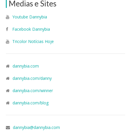
Medias e Sites
Youtube Dannybia
Facebook Dannybia
Tricolor Notícias Hoje
dannybia.com
dannybia.com/danny
dannybia.com/winner
dannybia.com/blog
dannybia@dannybia.com