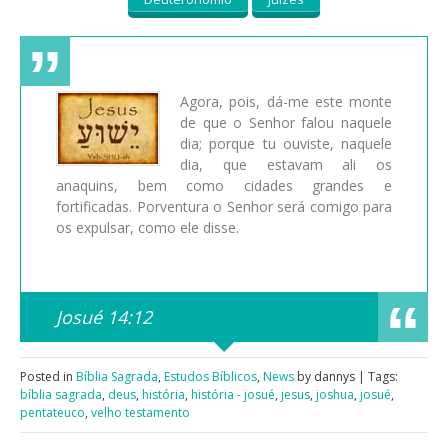
Agora, pois, dá-me este monte
de que o Senhor falou naquele
dia; porque tu ouviste, naquele
dia, que estavam ali os
anaquins, bem como cidades grandes e
fortificadas. Porventura o Senhor será comigo para
os expulsar, como ele disse.
Josué 14:12
Posted in
Bíblia Sagrada
,
Estudos Bíblicos
,
News
by dannys | Tags:
bíblia sagrada
,
deus
,
história
,
história - josué
,
jesus
,
joshua
,
josué
,
pentateuco
,
velho testamento