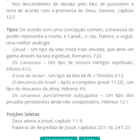
Nos descendentes de Abraão pelo fato de possuírem a
terra de acordo com a promessa de Deus, Genesis, capítulo
12:7.
Tipos:
De acordo com uma concepção comum, a travessia do
Jordão representa a morte, e Canaã , o céu. Damos, a seguir,
uma melhor analogia.
Canaã
– Um tipo da vida cristã mais elevada, que deve ser
ganha através da luta espiritual, Romanos 7:23.
Os Cananeus
– Um tipo de nossos inimigos espirituais,
Efésios 6:12.
A luta de Israel
– Um tipo da luta da fé, I Timóteo 6:12.
O descanso de Israel
– Após a conquista (Josué 11:23) , um
tipo do descanso da alma, Hebreus 4:9.
Os cananeus parcialmente subjugados
– Um tipo dos
pecados persistentes ainda não conquistados, Hebreus 12.1.
Porções Seletas:
Deus anima a Josué, capítulo 1:1-9.
Palavras de despedida de Josué, capítulos 23:1-16; 24:1-27.
Deuteronômio
Juízes