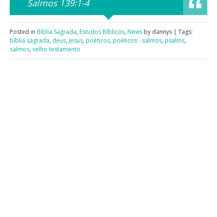
Salmos 139:1-4
Posted in
Bíblia Sagrada
,
Estudos Bíblicos
,
News
by dannys | Tags:
bíblia sagrada
,
deus
,
jesus
,
poéticos
,
poéticos - salmos
,
psalms
,
salmos
,
velho testamento