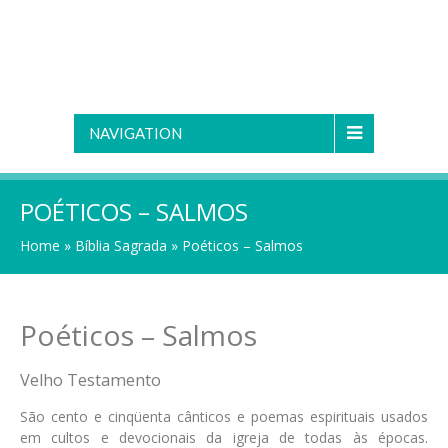
NAVIGATION
POÉTICOS – SALMOS
Home
»
Bíblia Sagrada
»
Poéticos – Salmos
Poéticos – Salmos
Velho Testamento
São cento e cinqüenta cânticos e poemas espirituais usados
em cultos e devocionais da igreja de todas às épocas.