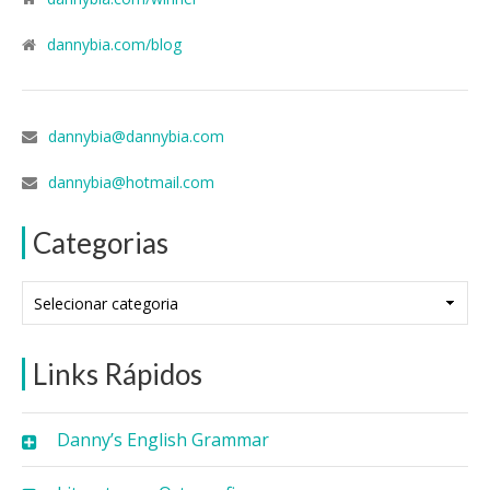
dannybia.com/blog
dannybia@dannybia.com
dannybia@hotmail.com
Categorias
Categorias
Links Rápidos
Danny’s English Grammar