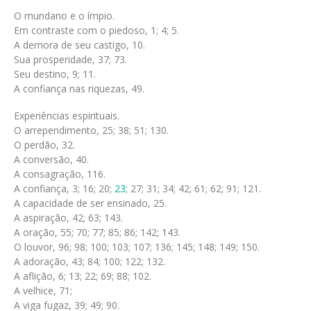
O mundano e o ímpio.
Em contraste com o piedoso, 1; 4; 5.
A demora de seu castigo, 10.
Sua prosperidade, 37; 73.
Seu destino, 9; 11.
A confiança nas riquezas, 49.
Experiências espirituais.
O arrependimento, 25; 38; 51; 130.
O perdão, 32.
A conversão, 40.
A consagração, 116.
A confiança, 3; 16; 20;
23
; 27; 31; 34; 42; 61; 62; 91; 121.
A capacidade de ser ensinado, 25.
A aspiração, 42; 63; 143.
A oração, 55; 70; 77; 85; 86; 142; 143.
O louvor, 96; 98; 100; 103; 107; 136; 145; 148; 149; 150.
A adoração, 43; 84; 100; 122; 132.
A aflição, 6; 13; 22; 69; 88; 102.
A velhice, 71;
A viga fugaz, 39; 49; 90.