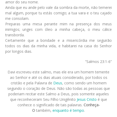
amor do seu nome.
Ainda que eu ande pelo vale da sombra da morte, não temerei
mal algum, porque tu estás comigo; a tua vara e o teu cajado
me consolam.
Preparas uma mesa perante mim na presença dos meus
inimigos; unges com óleo a minha cabeça, o meu cálice
transborda.
Certamente que a bondade e a misericórdia me seguirão
todos os dias da minha vida, e habitarei na casa do Senhor
por longos dias.
“Salmos 23:1-6”
Davi escreveu este salmo, mas ele era um homem temente
ao Senhor e até os dias atuais considerado, por todos os
cristão e pela Palavra de
Deus
, como sendo um homem
segundo o coração de Deus. Não são todas as pessoas que
poderiam recitar este Salmo a Deus, pois somente aqueles
que reconheceram Seu Filho Unigênito
Jesus Cristo
é que
conhece o significado de tais palavras.
Conheça-
O
também,
enquanto é tempo
.