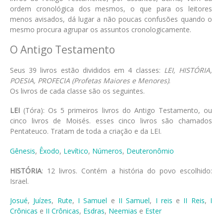
ordem cronológica dos mesmos, o que para os leitores
menos avisados, dá lugar a não poucas confusões quando o
mesmo procura agrupar os assuntos cronologicamente.
O Antigo Testamento
Seus 39 livros estão divididos em 4 classes:
LEI, HISTÓRIA,
POESIA, PROFECIA (Profetas Maiores e Menores)
.
Os livros de cada classe são os seguintes.
LEI
(Tóra): Os 5 primeiros livros do Antigo Testamento, ou
cinco livros de Moisés. esses cinco livros são chamados
Pentateuco. Tratam de toda a criação e da LEI.
Gênesis
,
Êxodo
,
Levítico
,
Números
,
Deuteronômio
HISTÓRIA
: 12 livros. Contém a história do povo escolhido:
Israel.
Josué
,
Juízes
,
Rute
,
I Samuel
e
II Samuel
,
I reis
e
II Reis
,
I
Crônicas
e
II Crônicas
,
Esdras
,
Neemias
e
Ester