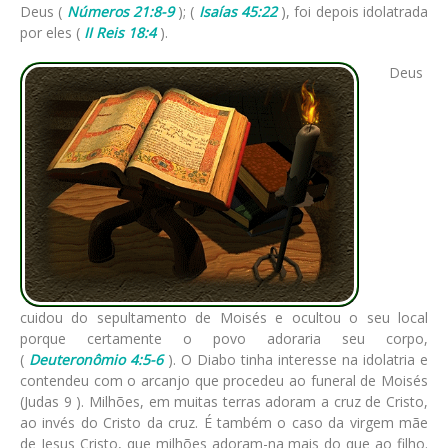
Deus (
Números 21:8-9
); (
Isaías 45:22
), foi depois idolatrada
por eles (
II Reis 18:4
).
Deus
cuidou do sepultamento de Moisés e ocultou o seu local
porque certamente o povo adoraria seu corpo,
(
Deuteronômio 4:5-6
). O Diabo tinha interesse na idolatria e
contendeu com o arcanjo que procedeu ao funeral de Moisés
(Judas 9 ). Milhões, em muitas terras adoram a cruz de Cristo,
ao invés do Cristo da cruz. É também o caso da virgem mãe
de Jesus Cristo, que milhões adoram-na mais do que ao filho.