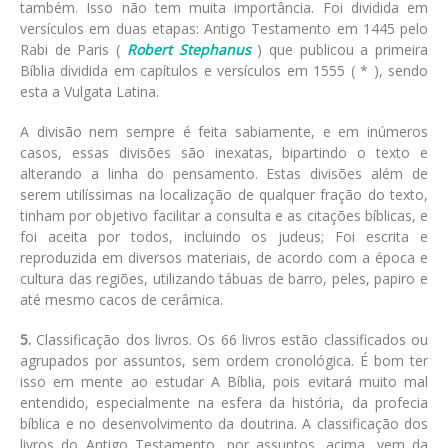
também. Isso não tem muita importância. Foi dividida em
versículos em duas etapas: Antigo Testamento em 1445 pelo
Rabi de Paris (
Robert Stephanus
) que publicou a primeira
Bíblia dividida em capítulos e versículos em 1555 ( * ), sendo
esta a Vulgata Latina.
A divisão nem sempre é feita sabiamente, e em inúmeros
casos, essas divisões são inexatas, bipartindo o texto e
alterando a linha do pensamento. Estas divisões além de
serem utilíssimas na localização de qualquer fração do texto,
tinham por objetivo facilitar a consulta e as citações bíblicas, e
foi aceita por todos, incluindo os judeus; Foi escrita e
reproduzida em diversos materiais, de acordo com a época e
cultura das regiões, utilizando tábuas de barro, peles, papiro e
até mesmo cacos de cerâmica.
5.
Classificação dos livros. Os 66 livros estão classificados ou
agrupados por assuntos, sem ordem cronológica. É bom ter
isso em mente ao estudar A Bíblia, pois evitará muito mal
entendido, especialmente na esfera da história, da profecia
bíblica e no desenvolvimento da doutrina. A classificação dos
livros do Antigo Testamento, por assuntos, acima, vem da