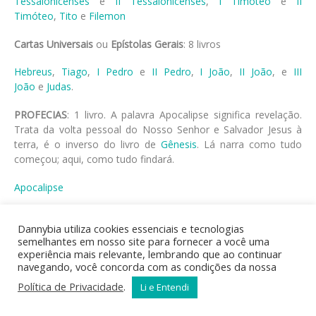
Tessalonicenses
e
II Tessalonicenses
,
I Timóteo
e
II
Timóteo
,
Tito
e
Filemon
Cartas Universais
ou
Epístolas Gerais
: 8 livros
Hebreus
,
Tiago
,
I Pedro
e
II Pedro
,
I João
,
II João
, e
III
João
e
Judas
.
PROFECIAS
: 1 livro. A palavra Apocalipse significa revelação.
Trata da volta pessoal do Nosso Senhor e Salvador Jesus à
terra, é o inverso do livro de
Gênesis
. Lá narra como tudo
começou; aqui, como tudo findará.
Apocalipse
Há outras modalidades de classificação, mas a que vai acima,
Dannybia utiliza cookies essenciais e tecnologias
parece-nos bastante simples e prática.
semelhantes em nosso site para fornecer a você uma
A disposição dos 66 livros. Os que organizaram a presente
experiência mais relevante, lembrando que ao continuar
disposição dos livros foram sem dúvidas guiados por Deus,
navegando, você concorda com as condições da nossa
porque se nota uma gradativa correlação doutrinária entre os
Política de Privacidade
.
Li e Entendi
mesmos. Exemplo disso: Antigo Testamento há uma linda
relação entre o livro dos Salmos e o de Provérbios. Nunca