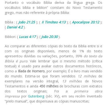
Portanto o vocábulo Bíblia deriva da língua grega. Os
vocábulos bíblia e biblion” constam do Novo Testamento
grego, mas não referente à própria Bíblia:
Bíblia : (
João 21:25
); (
II Timóteo 4:13
); (
Apocalipse 20:12
);
(
Daniel 4:2
).
Biblion: (
Lucas 4:17
); (
João 20:30
).
Ao comparar as diferentes cópias do texto da Bíblia entre si e
com os originais disponíveis, menos de 1% do texto
apresentou dúvidas ou variações, portanto,
99% do texto da
Bíblia é puro
. Vale lembrar que o mesmo método (crítica
textual) é usado para avaliar outros documentos históricos,
como a
Ilíada de Homero
, por exemplo; É o livro mais vendido
do mundo. Estima-se que foram vendidos
12 milhões
de
exemplares na versão integral,
13 milhões
de Novos
Testamentos e ainda
450 milhões
de brochuras com extratos
dos textos originais; Foi a
primeira obra
impressa
por
Gutenberg
(séc. XV), em seu recém inventado
“prelo manual”, que dispensava as cópias manuscritas;