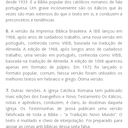
desde 1933. É a Bíblia popular dos católicos romanos de fala
portuguesa. Um grave inconveniente são os itálicos que às
vezes são mais extensos do que o texto em si, e conduzem a
preconceitos e tendências.
6.
A versão da Imprensa Bíblica Brasileira. A IBB lançou em
1968, após anos de cuidadoso trabalho, uma nova versão em
português, conhecida como VIBB, baseada na tradução de
Almeida. A edição de 1968, após longos anos de cuidadoso
trabalho, uma versão em português, conhecida como VIBB,
baseada na tradução de Almeida. A edição de 1068 apareceu
apenas em formato de púlpito. Em 1972 foi lançado o
formato popular, comum, Nessa versão foram utilizados os
melhores textos em hebraico e grego. Ótima versão.
7.
Outras Versões. A igreja Católica Romana tem publicado
mais edições dos Evangelhos e Novo Testamento Os itálicos,
notas e apêndices, conduzem, é claro, às doutrinas daquela
Igreja. Os Testemunhas de Jeová publicam uma versão
falsificada de toda a Bíblia – “a Tradução Novo Mundo”. O
texto é mutilado e cheio de interpolação. Foi preparado para
apoiar as cenas anti-bíblicas dessa seita falsa.