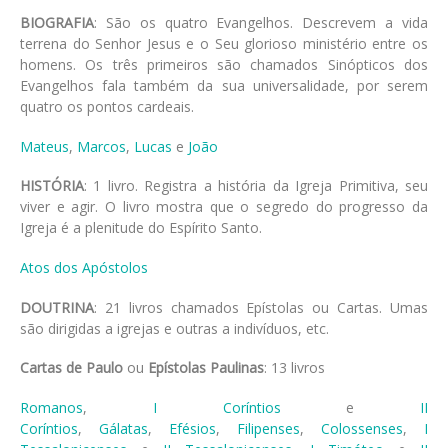
BIOGRAFIA
: São os quatro Evangelhos. Descrevem a vida
terrena do Senhor Jesus e o Seu glorioso ministério entre os
homens. Os três primeiros são chamados Sinópticos dos
Evangelhos fala também da sua universalidade, por serem
quatro os pontos cardeais.
Mateus
,
Marcos
,
Lucas
e
João
HISTÓRIA
: 1 livro. Registra a história da Igreja Primitiva, seu
viver e agir. O livro mostra que o segredo do progresso da
Igreja é a plenitude do Espírito Santo.
Atos dos Apóstolos
DOUTRINA
: 21 livros chamados Epístolas ou Cartas. Umas
são dirigidas a igrejas e outras a indivíduos, etc.
Cartas de Paulo
ou
Epístolas Paulinas
: 13 livros
Romanos
,
I Coríntios
e
II
Coríntios
,
Gálatas
,
Efésios
,
Filipenses
,
Colossenses
,
I