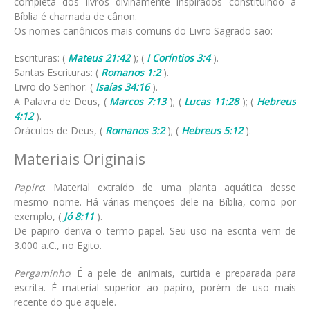
completa dos livros divinamente inspirados constituindo a
Bíblia é chamada de cânon.
Os nomes canônicos mais comuns do Livro Sagrado são:
Escrituras: (
Mateus 21:42
); (
I Coríntios 3:4
).
Santas Escrituras: (
Romanos 1:2
).
Livro do Senhor: (
Isaías 34:16
).
A Palavra de Deus, (
Marcos 7:13
); (
Lucas 11:28
); (
Hebreus
4:12
).
Oráculos de Deus, (
Romanos 3:2
); (
Hebreus 5:12
).
Materiais Originais
Papiro
: Material extraído de uma planta aquática desse
mesmo nome. Há várias menções dele na Bíblia, como por
exemplo, (
Jó 8:11
).
De papiro deriva o termo papel. Seu uso na escrita vem de
3.000 a.C., no Egito.
Pergaminho
: É a pele de animais, curtida e preparada para
escrita. É material superior ao papiro, porém de uso mais
recente do que aquele.