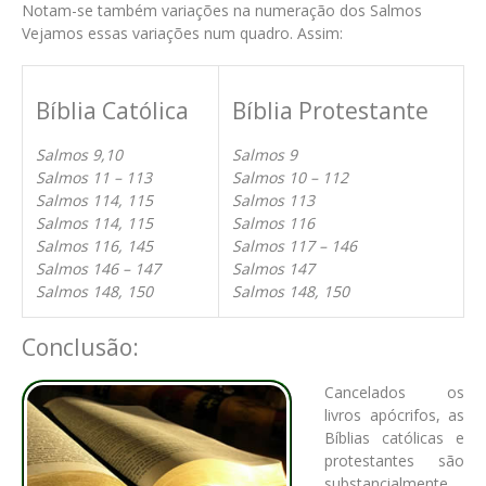
Notam-se também variações na numeração dos Salmos
Vejamos essas variações num quadro. Assim:
Bíblia Católica
Bíblia Protestante
Salmos 9,10
Salmos 9
Salmos 11 – 113
Salmos 10 – 112
Salmos 114, 115
Salmos 113
Salmos 114, 115
Salmos 116
Salmos 116, 145
Salmos 117 – 146
Salmos 146 – 147
Salmos 147
Salmos 148, 150
Salmos 148, 150
Conclusão:
Cancelados os
livros apócrifos, as
Bíblias católicas e
protestantes são
substancialmente