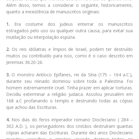
Além disso, temos a considerar o seguinte, historicamente,
quanto a inexistência de manuscritos originais:
1.
Era costume dos judeus enterrar os manuscritos
estragados pelo uso ou qualquer outra causa, para evitar sua
mutilação ou interpolação espúria.
2.
Os reis idólatras e ímpios de Israel, podem ter destruído
muitos ou contribuído para isso, como é o caso descrito em
Jeremias 36:20-26.
3.
O monstro Antíoco Epífanes, rei da Síria (175 – 164 a.C.),
durante seu reinado dominou sobre toda a Palestina. Foi
homem extremamente cruel. Tinha prazer em aplicar torturas.
Decidiu exterminar a religião judaica. Assolou Jerusalém em
168 a.C profanando o templo e destruindo todas as cópias
que achou das Escrituras.
4.
Nos dias do feros imperador romano Diocleciano ( 284 –
302 A.D. ), os perseguidores dos cristãos destruíram quantas
cópias acharam das Escrituras. Durante dez anos Diocleciano