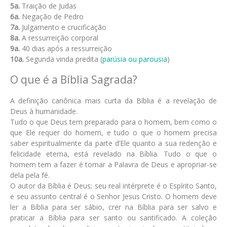
5a.
Traição de Judas
6a.
Negação de Pedro
7a.
Julgamento e crucificação
8a.
A ressurreição corporal
9a.
40 dias após a ressurreição
10a.
Segunda vinda predita (
parúsia ou parousia
)
O que é a Bíblia Sagrada?
A definição canônica mais curta da Bíblia é a revelação de
Deus à humanidade.
Tudo o que Deus tem preparado para o homem, bem como o
que Ele requer do homem, e tudo o que o homem precisa
saber espiritualmente da parte d’Ele quanto a sua redenção e
felicidade eterna, está revelado na Bíblia. Tudo o que o
homem tem a fazer é tomar a Palavra de Deus e apropriar-se
dela pela fé.
O autor da Bíblia é Deus; seu real intérprete é o Espírito Santo,
e seu assunto central é o Senhor Jesus Cristo. O homem deve
ler a Bíblia para ser sábio, crer na Bíblia para ser salvo e
praticar a Bíblia para ser santo ou santificado. A coleção