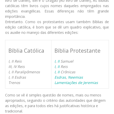
livro de Daniel), Bel e o Dragão (Ao livro de Daniel), As Bíblias
católicas têm livros cujos nomes daqueles empregados nas
edições evangélicas. Essas diferenças não têm grande
importância.
Entretanto. Como os protestantes usam também Bíblias de
edição católica, é bom que se dê um quadro explicativo, que
os auxilie no manejo das diferentes edições:
Bíblia Católica
Bíblia Protestante
I, II Reis
I
,
II
Samuel
III, IV Reis
I
,
II
Reis
I, II Paralipômenos
I
,
II
Crônicas
I, II Esdras
Esdras
,
Neemias
Trenos
Lamentações de Jeremias
Como se vê é simples questão de nomes, mais ou menos
apropriados, seguindo o critério das autoridades que dirigem
as edições, e para todos eles há justificativas histórica e
tradicional.