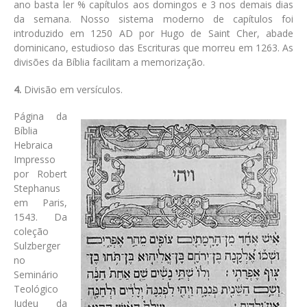
ano basta ler % capítulos aos domingos e 3 nos demais dias
da semana. Nosso sistema moderno de capítulos foi
introduzido em 1250 AD por Hugo de Saint Cher, abade
dominicano, estudioso das Escrituras que morreu em 1263. As
divisões da Bíblia facilitam a memorização.
4.
Divisão em versículos.
Página da
Bíblia
Hebraica
Impresso
por Robert
Stephanus
em Paris,
1543. Da
coleção
Sulzberger
no
Seminário
Teológico
Judeu da