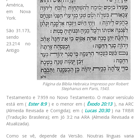
América,
em Nova
York.
São 31.173,
sendo
23.214 no
Antigo
Página da Bíblia Hebraica Impresso por Robert
Stephanus em Paris, 1543.
Testamento e 7.959 no Novo Testamento. O maior versículo
está em (
Ester 8:9
) e o menor em (
Êxodo 20:13
), na ARC
(Almeida Revisada e Corrigida); em (
Lucas 20:30
) na TRBR
(Tradução Brasileira); em Jó 3:2 na ARA (Almeida Revisada e
Atualizada).
Como se vê, depende da Versão. Noutras línguas varia