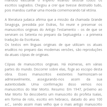
mandou vasculhar o império visando destruir todos os
escritos sagrados. Chegou a crer que tivesse destruído tudo,
pois mandou cunhar uma moeda comemorando tal vitória.
A literatura judaica afirma que a missão da chamada Grande
Sinagoga, presidida por Esdras, foi reunir e preservar os
manuscritos originais do Antigo Testamento – os de que se
serviram os Setenta no preparo da Septuaginta – a primeira
tradução da Escrituras.
Os textos em línguas originais de que utilizam os atuais
eruditos no preparo das modernas versões, são reproduções
da atuais cópias de originais.
Cópias de manuscritos originais. Há inúmeras, em várias
partes do mundo. Discorrer sobre elas, foge ao escopo desta
obra. Esses manuscritos existentes harmonizam-se
admiravelmente, assegurando-nos assim da sua
autenticidade. Uma confirmação disso vemos nos
manuscritos do Mar Morto. Resumo: Em 1947, próximo ao
Mar Morto foi descoberto um manuscrito do profeta Isaías,
em forma de rolo, escrito em hebraico, datado do ano 100
a.C., sendo assim mais velho que o mais antigo manuscrito