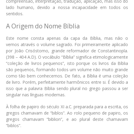
compreensão, interpretação, tradução, aplicação, mas isso do
lado humano, devido a nossa incapacidade em todos os
sentidos.
A Origem do Nome Bíblia
Este nome consta apenas da capa da Bíblia, mas não o
vemos através o volume sagrado. Foi primeiramente aplicado
por João Crisóstomo, grande reformador de Constantinopla.
(398 – 404 A.D). O vocábulo “Bíblia” significa etimologicamente
“coleção de livros pequenos”, isto porque os livros da Bíblia
são pequenos, formando todos um volume não muito grande
como tão bem conhecemos. De fato, a Bíblia é uma coleção
de livro. Porém, perfeitamente harmônicos entre si. É devido a
isso que a palavra Bíblia sendo plural no grego passou a ser
singular nas línguas modernas.
À folha de papiro do século XI a.C. preparada para a escrita, os
gregos chamavam de “biblos”. Ao rolo pequeno de papiro, os
gregos chamavam “biblion”, e ao plural deste chamavam
“biblos”.