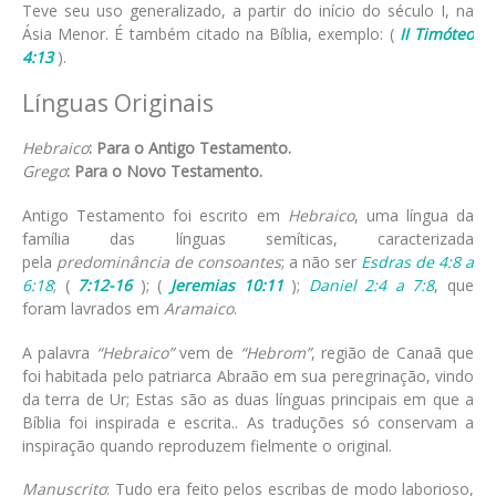
Teve seu uso generalizado, a partir do início do século I, na
Ásia Menor. É também citado na Bíblia, exemplo: (
II Timóteo
4:13
).
Línguas Originais
Hebraico
: Para o Antigo Testamento.
Grego
: Para o Novo Testamento.
Antigo Testamento foi escrito em
Hebraico
, uma língua da
família das línguas semíticas, caracterizada
pela
predominância de consoantes
; a não ser
Esdras de 4:8 a
6:18
; (
7:12-16
); (
Jeremias 10:11
);
Daniel 2:4 a 7:8
, que
foram lavrados em
Aramaico
.
A palavra
“Hebraico”
vem de
“Hebrom”
, região de Canaã que
foi habitada pelo patriarca Abraão em sua peregrinação, vindo
da terra de Ur; Estas são as duas línguas principais em que a
Bíblia foi inspirada e escrita.. As traduções só conservam a
inspiração quando reproduzem fielmente o original.
Manuscrito
: Tudo era feito pelos escribas de modo laborioso,