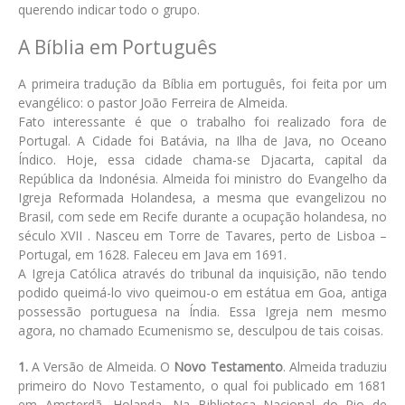
querendo indicar todo o grupo.
A Bíblia em Português
A primeira tradução da Bíblia em português, foi feita por um
evangélico: o pastor João Ferreira de Almeida.
Fato interessante é que o trabalho foi realizado fora de
Portugal. A Cidade foi Batávia, na Ilha de Java, no Oceano
Índico. Hoje, essa cidade chama-se Djacarta, capital da
República da Indonésia. Almeida foi ministro do Evangelho da
Igreja Reformada Holandesa, a mesma que evangelizou no
Brasil, com sede em Recife durante a ocupação holandesa, no
século XVII . Nasceu em Torre de Tavares, perto de Lisboa –
Portugal, em 1628. Faleceu em Java em 1691.
A Igreja Católica através do tribunal da inquisição, não tendo
podido queimá-lo vivo queimou-o em estátua em Goa, antiga
possessão portuguesa na Índia. Essa Igreja nem mesmo
agora, no chamado Ecumenismo se, desculpou de tais coisas.
1.
A Versão de Almeida. O
Novo Testamento
. Almeida traduziu
primeiro do Novo Testamento, o qual foi publicado em 1681
em Amsterdã, Holanda. Na Biblioteca Nacional do Rio de