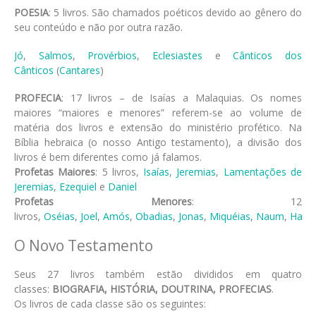
POESIA
: 5 livros. São chamados poéticos devido ao gênero do
seu conteúdo e não por outra razão.
Jó
,
Salmos
,
Provérbios
,
Eclesiastes
e
Cânticos dos
Cânticos
(
Cantares
)
PROFECIA
: 17 livros – de Isaías a Malaquias. Os nomes
maiores “maiores e menores” referem-se ao volume de
matéria dos livros e extensão do ministério profético. Na
Bíblia hebraica (o nosso Antigo testamento), a divisão dos
livros é bem diferentes como já falamos.
Profetas Maiores
: 5 livros,
Isaías
,
Jeremias
,
Lamentações de
Jeremias
,
Ezequiel
e
Daniel
Profetas Menores
: 12
livros,
Oséias
,
Joel
,
Amós
,
Obadias
,
Jonas
,
Miquéias
,
Naum
,
Haba
O Novo Testamento
Seus 27 livros também estão divididos em quatro
classes:
BIOGRAFIA, HISTÓRIA, DOUTRINA, PROFECIAS
.
Os livros de cada classe são os seguintes: