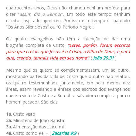
quatrocentos anos, Deus não chamou nenhum profeta para
dizer “
assim diz o Senhor
“. Em todo este tempo nenhum
escritor inspirado apareceu. Por isso este tempo é chamado
“Os Anos Silenciosos” ou “O Período Negro”.
Os quatro evangelhos não têm a intenção de dar uma
biografia completa de Cristo.
“Estes, porém, foram escritos
para que creiais que Jesus é o Cristo, o Filho de Deus, e para
que, crendo, tenhais vida em seu nome”.
(
João 20.31
)
Mesmo que os quatro se complementassem, um ao outro,
mostrando partes da vida de Cristo que o outro não relatou,
os quatro testemunham, juntamente, em pelo menos dez
áreas, assim revelando a ênfase dos escritos dos evangelhos
que é a vida de Cristo e a Sua obra salvadora completa para o
homem pecador. São elas:
1a.
Cristo visto
2a.
Ministério de João Batista
3a.
Alimentação dos cinco mil
4a.
Cristo como Rei – (
Zacarias 9:9
)