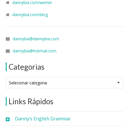
dannybia.com/winner
dannybia.com/blog
dannybia@dannybia.com
dannybia@hotmail.com
Categorias
Categorias
Links Rápidos
Danny’s English Grammar