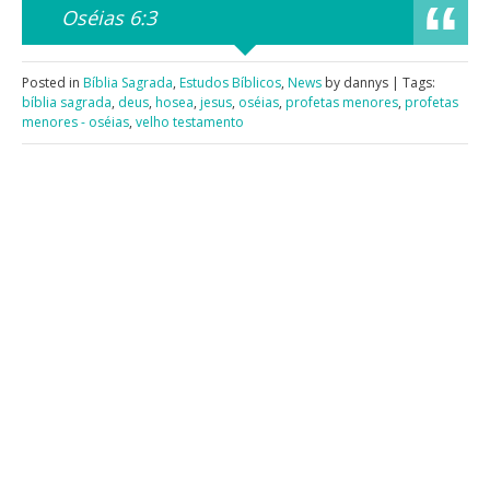
Oséias 6:3
Posted in
Bíblia Sagrada
,
Estudos Bíblicos
,
News
by dannys | Tags:
bíblia sagrada
,
deus
,
hosea
,
jesus
,
oséias
,
profetas menores
,
profetas
menores - oséias
,
velho testamento