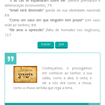
“E as cãs se espalharam sobre ele”
(velhice prematura e
deterioração inconsciente), 7:9.
“Israel será devorado”
(perda da sua identidade nacional)
8:8.
“Como um vaso em que ninguém tem prazer”
(Um vaso
inútil ao Senhor), 8:8.
“Ele ama a opressão”
(falta de honradez nos negócios),
12:7.
Daniel
Joel
Conheçamos, e prossigamos
em conhecer ao Senhor; a sua
saída, como a alva, é certa; e
ele a nós virá como a chuva,
como a chuva serôdia que rega a terra.