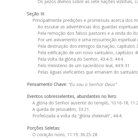
Os juízos divinos sobre as sete nações vizinhas, c
Seção III
.
Principalmente predições e promessas acerca dos mei
Ao escutar as advertências dos guardas espirituai
Pela remoção dos falsos pastores e a vinda do Bo
Por um avivamento e uma ressurreição espiritual 
Pela destruição dos inimigos da nação, capítulos 
Pela edificação de um novo santuário, capítulos 4
Pela volta da glória do Senhor, 43:4-5; 44:4.
Pelo ministério de um sacerdócio leal, 44:9-31
Pelas águas vivificantes que emanam do santuário,
Pensamento Chave:
“Eu sou o Senhor Deus”
Eventos sobresselentes, abundantes no livro
:
A glória do Senhor ausente do templo, 10:16-18; 11:2
A queda de Jerusalém, 33:21.
Profetizada a volta da “glória shekinah”, 44:4.
Porções Seletas:
O coração novo, 11:19; 36:25-28.