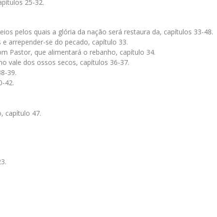
apítulos 25-32.
os pelos quais a glória da nação será restaura da, capítulos 33-48.
s e arrepender-se do pecado, capítulo 33.
m Pastor, que alimentará o rebanho, capítulo 34.
no vale dos ossos secos, capítulos 36-37.
38-39.
0-42.
 capítulo 47.
3.