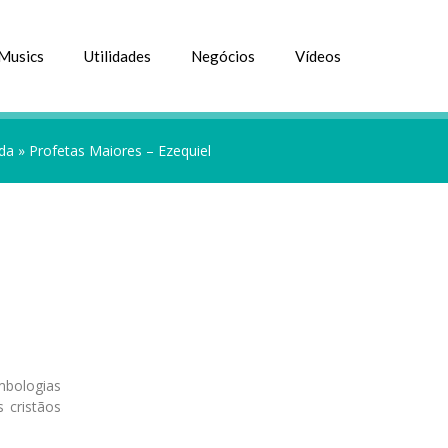
Musics
Utilidades
Negócios
Vídeos
ada
»
Profetas Maiores – Ezequiel
mbologias
 cristãos