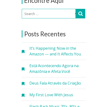
Encontre Aqui
Posts Recentes
It’s Happening Now in the
Amazon — and It Affects You
Está Acontecendo Agora na
Amazônia e Afeta Você
Deus Fala Através da Criação
My First Love With Jesus
Flash Back Music 70’s, 80’s e