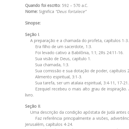
Quando foi escrito
: 592 – 570 a.C.
Nome:
Significa
“Deus fortalece”
Sinopse:
Seção I
.
A preparação e a chamada do profeta, capítulos 1-3.
Era filho de um sacerdote, 1:3.
Foi levado cativo a Babilônia, 1:1; 2Rs 24:11-16.
Sua visão de Deus, capítulo 1.
Sua chamada, 1:3.
Sua comissão e sua dotação de poder, capítulos 2
Alimento espiritual, 3:1-3.
Sua tarefa, ser um atalaia espiritual, 3:4-11, 17-21.
Ezequiel recebeu o mais alto grau de inspiração
livro.
Seção II
.
Uma descrição da condição apóstata de Judá antes do
Faz referência principalmente a visões, advertên
Jerusalém, capítulos 4-24.