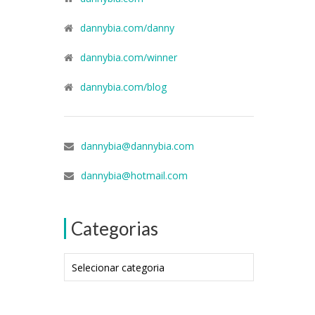
dannybia.com/danny
dannybia.com/winner
dannybia.com/blog
dannybia@dannybia.com
dannybia@hotmail.com
Categorias
Categorias