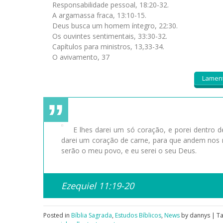
Responsabilidade pessoal, 18:20-32.
A argamassa fraca, 13:10-15.
Deus busca um homem íntegro, 22:30.
Os ouvintes sentimentais, 33:30-32.
Capítulos para ministros, 13,33-34.
O avivamento, 37
Lament
E lhes darei um só coração, e porei dentro de
darei um coração de carne, para que andem nos 
serão o meu povo, e eu serei o seu Deus.
Ezequiel 11:19-20
Posted in
Bíblia Sagrada
,
Estudos Bíblicos
,
News
by dannys | T