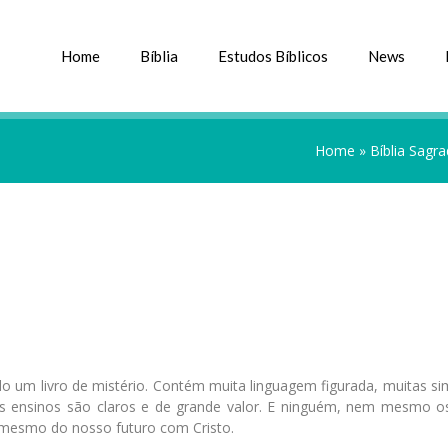
Home
Bíblia
Estudos Bíblicos
News
Home
»
Bíblia Sagr
l
o um livro de mistério. Contém muita linguagem figurada, muitas si
seus ensinos são claros e de grande valor. E ninguém, nem mesmo os
té mesmo do nosso futuro com Cristo.