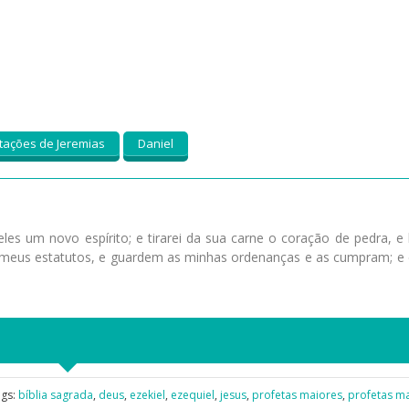
ações de Jeremias
Daniel
les um novo espírito; e tirarei da sua carne o coração de pedra, e 
meus estatutos, e guardem as minhas ordenanças e as cumpram; e 
ags:
bíblia sagrada
,
deus
,
ezekiel
,
ezequiel
,
jesus
,
profetas maiores
,
profetas ma