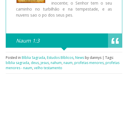
inocente; o Senhor tem o seu
caminho no turbilhão e na tempestade, e as
nuvens sao o po dos seus pes.
Naum 1:3
Posted in
Bíblia Sagrada
,
Estudos Bíblicos
,
News
by dannys | Tags:
bíblia sagrada
,
deus
,
jesus
,
nahum
,
naum
,
profetas menores
,
profetas
menores - naum
,
velho testamento