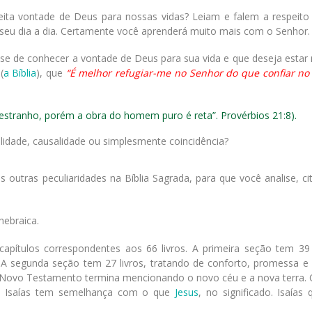
feita vontade de Deus para nossas vidas? Leiam e falem a respeito
o seu dia a dia. Certamente você aprenderá muito mais com o Senhor.
se de conhecer a vontade de Deus para sua vida e que deseja estar 
(
a Bíblia
), que
“É melhor refugiar-me no Senhor do que confiar n
stranho, porém a obra do homem puro é reta”. Provérbios 21:8).
lidade, causalidade ou simplesmente coincidência?
 outras peculiaridades na Bíblia Sagrada, para que você analise, ci
hebraica.
capítulos correspondentes aos 66 livros. A primeira seção tem 39 
segunda seção tem 27 livros, tratando de conforto, promessa e 
Novo Testamento termina mencionando o novo céu e a nova terra
ome Isaías tem semelhança com o que
Jesus
, no significado. Isaías 