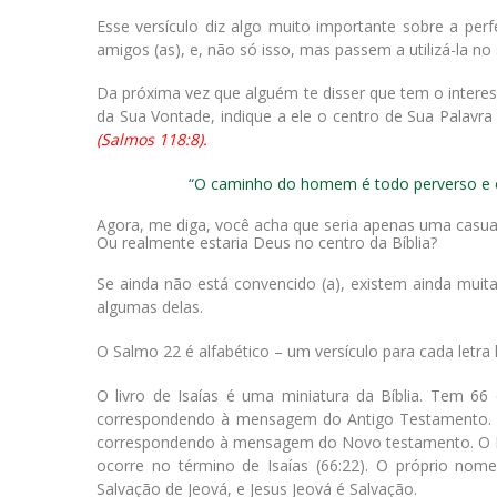
Esse versículo diz algo muito importante sobre a per
amigos (as), e, não só isso, mas passem a utilizá-la n
Da próxima vez que alguém te disser que tem o interes
da Sua Vontade, indique a ele o centro de Sua Palavra 
(Salmos 118:8).
“O caminho do homem é todo perverso e e
Agora, me diga, você acha que seria apenas uma casua
Ou realmente estaria Deus no centro da Bíblia?
Se ainda não está convencido (a), existem ainda muitas
algumas delas.
O Salmo 22 é alfabético – um versículo para cada letra 
O livro de Isaías é uma miniatura da Bíblia. Tem 66 
correspondendo à mensagem do Antigo Testamento. A 
correspondendo à mensagem do Novo testamento. O 
ocorre no término de Isaías (66:22). O próprio n
Salvação de Jeová, e Jesus Jeová é Salvação.