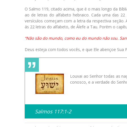
O Salmo 119, citado acima, que é o mais longo da Bíbl
ao de letras do alfabeto hebraico. Cada uma das 22 
versículos começam com a letra da respectiva seção. A
ás 22 letras do alfabeto, de Álefe a Tau. Porém o capít
“Não são do mundo, como eu do mundo não sou. Santifi
Deus esteja com todos vocês, e que Ele abençoe Sua P
Louvai ao Senhor todas as naç
conosco, e a verdade do Senho
Salmos 117:1-2