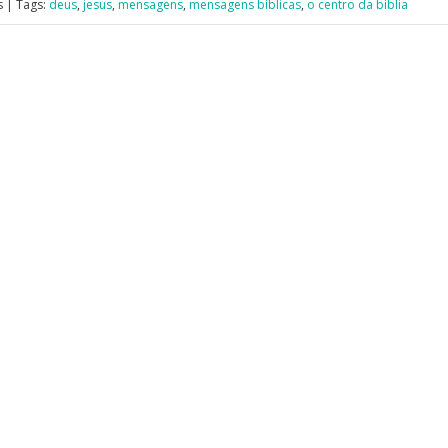
 | Tags:
deus
,
jesus
,
mensagens
,
mensagens bíblicas
,
o centro da bíblia