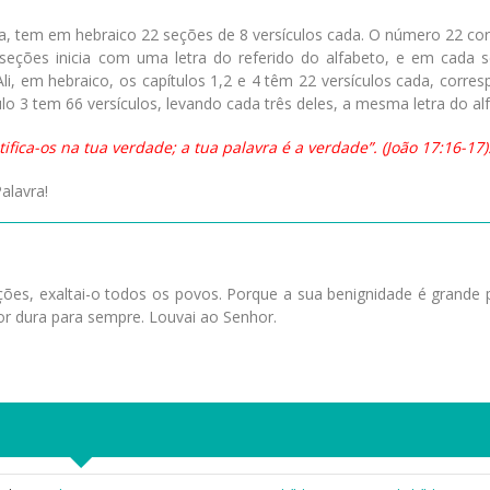
ia, tem em hebraico 22 seções de 8 versículos cada. O número 22 co
seções inicia com uma letra do referido do alfabeto, e em cada 
li, em hebraico, os capítulos 1,2 e 4 têm 22 versículos cada, corr
ulo 3 tem 66 versículos, levando cada três deles, a mesma letra do al
ca-os na tua verdade; a tua palavra é a verdade”. (João 17:16-17)
alavra!
ões, exaltai-o todos os povos. Porque a sua benignidade é grande 
r dura para sempre. Louvai ao Senhor.