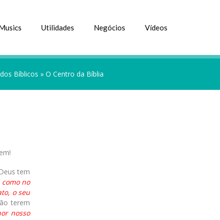
Musics
Utilidades
Negócios
Vídeos
dos Bíblicos
»
O Centro da Bíblia
gem!
 Deus tem
á como no
to, o seu
não terem
hor nosso