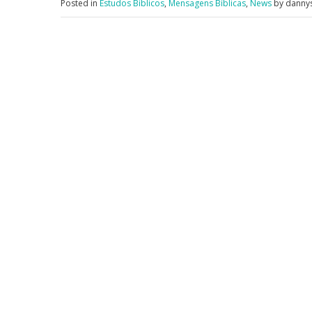
Posted in
Estudos Bíblicos
,
Mensagens Bíblicas
,
News
by dannys