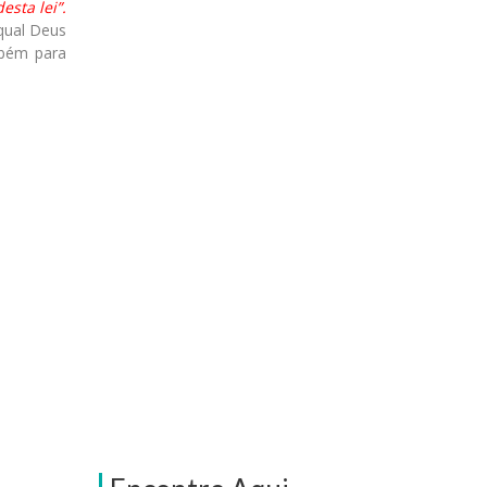
sta lei”.
qual Deus
mbém para