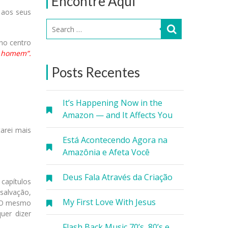
Encontre Aqui
 aos seus
no centro
o homem”.
Posts Recentes
It’s Happening Now in the
Amazon — and It Affects You
tarei mais
Está Acontecendo Agora na
Amazônia e Afeta Você
Deus Fala Através da Criação
capítulos
salvação,
My First Love With Jesus
. O mesmo
quer dizer
Flash Back Music 70’s, 80’s e