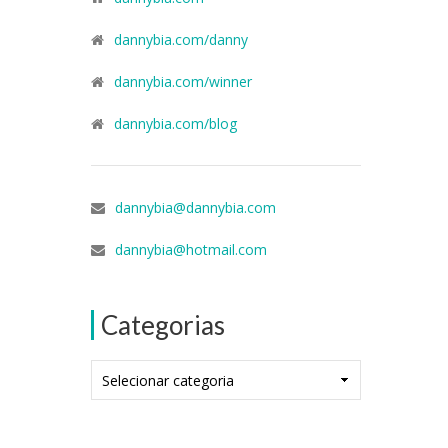
dannybia.com/danny
dannybia.com/winner
dannybia.com/blog
dannybia@dannybia.com
dannybia@hotmail.com
Categorias
Categorias