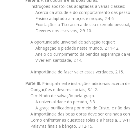
Parte II
. A sã doutrina e as boas obras.
Instruções apostólicas adaptadas a várias classes:
Acerca da atitude e do comportamento das pessoa
Ensino adaptado a moços e moças, 2:4-6.
Exortações a Tito acerca de seu exemplo pessoal,
Deveres dos escravos, 2:9-10.
A oportunidade universal de salvação requer:
Abnegação e piedade neste mundo, 2:11-12.
Anelo do cumprimento da bendita esperança da vin
Viver em santidade, 2:14.
A importância de fazer valer estas verdades, 2:15.
Parte III
. Principalmente instruções adicionais acerca d
Obrigações e deveres sociais, 3:1-2.
O método de salvação pela graça.
A universalidade do pecado, 3:3.
A graça purificadora por meio de Cristo, e não das
A importância das boas obras deve ser ensinada con
Como enfrentar as questões tolas e a heresia, 3:9-11
Palavras finais e bênção, 3:12-15.