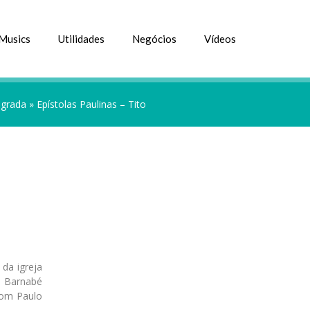
Musics
Utilidades
Negócios
Vídeos
agrada
»
Epístolas Paulinas – Tito
 da igreja
e Barnabé
com Paulo