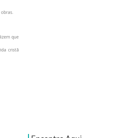
 obras.
 dizem que
da cristã