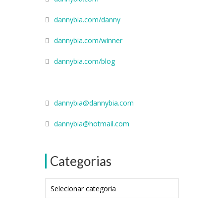
dannybia.com/danny
dannybia.com/winner
dannybia.com/blog
dannybia@dannybia.com
dannybia@hotmail.com
Categorias
Categorias