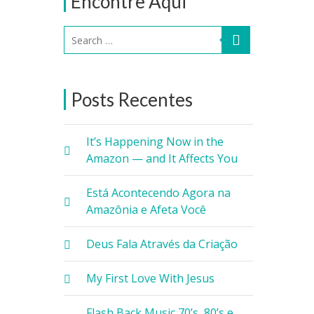
Encontre Aqui
Posts Recentes
It’s Happening Now in the
Amazon — and It Affects You
Está Acontecendo Agora na
Amazônia e Afeta Você
Deus Fala Através da Criação
My First Love With Jesus
Flash Back Music 70’s, 80’s e