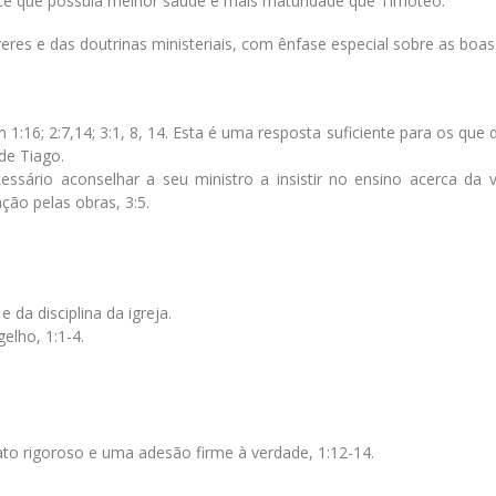
ece que possuía melhor saúde e mais maturidade que Timóteo.
res e das doutrinas ministeriais, com ênfase especial sobre as boas
1:16; 2:7,14; 3:1, 8, 14. Esta é uma resposta suficiente para os que
de Tiago.
ssário aconselhar a seu ministro a insistir no ensino acerca da vi
ção pelas obras, 3:5.
da disciplina da igreja.
elho, 1:1-4.
ato rigoroso e uma adesão firme à verdade, 1:12-14.