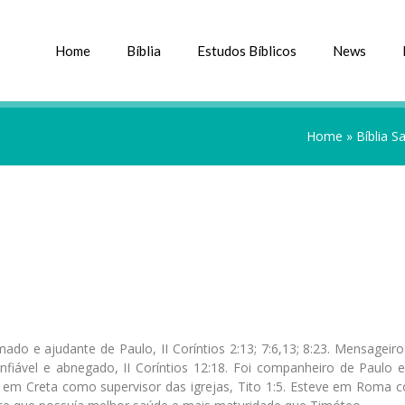
Home
Bíblia
Estudos Bíblicos
News
Home
»
Bíblia S
ado e ajudante de Paulo, II Coríntios 2:13; 7:6,13; 8:23. Mensageiro
onfiável e abnegado, II Coríntios 12:18. Foi companheiro de Paulo 
o em Creta como supervisor das igrejas, Tito 1:5. Esteve em Roma 