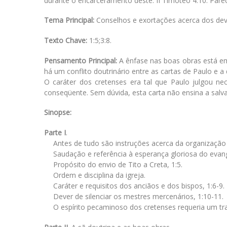
durante o encarceramento deste. II Timóteo 4:10. Par
Tema Principal:
Conselhos e exortações acerca dos deve
Texto Chave:
1:5;3:8.
Pensamento Principal:
A ênfase nas boas obras está em 
há um conflito doutrinário entre as cartas de Paulo e a 
O caráter dos cretenses era tal que Paulo julgou nece
conseqüente. Sem dúvida, esta carta não ensina a salva
Sinopse:
Parte I
.
Antes de tudo são instruções acerca da organização e 
Saudação e referência à esperança gloriosa do evang
Propósito do envio de Tito a Creta, 1:5.
Ordem e disciplina da igreja.
Caráter e requisitos dos anciãos e dos bispos, 1:6-9.
Dever de silenciar os mestres mercenários, 1:10-11.
O espírito pecaminoso dos cretenses requeria um tr