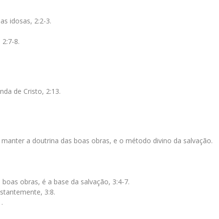
s idosas, 2:2-3.
 2:7-8.
da de Cristo, 2:13.
e manter a doutrina das boas obras, e o método divino da salvação.
 boas obras, é a base da salvação, 3:4-7.
stantemente, 3:8.
.