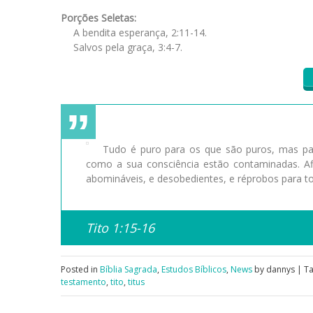
Porções Seletas:
A bendita esperança, 2:11-14.
Salvos pela graça, 3:4-7.
Tudo é puro para os que são puros, mas par
como a sua consciência estão contaminadas. 
abomináveis, e desobedientes, e réprobos para t
Tito 1:15-16
Posted in
Bíblia Sagrada
,
Estudos Bíblicos
,
News
by dannys | T
testamento
,
tito
,
titus