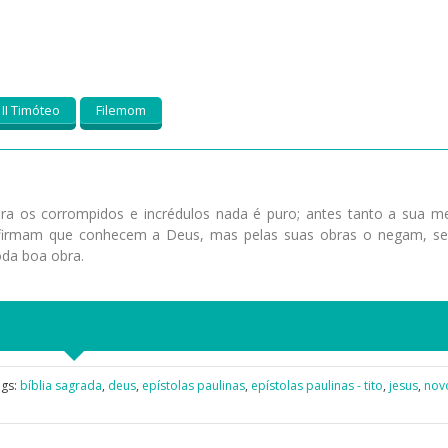
II Timóteo
Filemom
a os corrompidos e incrédulos nada é puro; antes tanto a sua m
Afirmam que conhecem a Deus, mas pelas suas obras o negam, s
oda boa obra.
ags:
bíblia sagrada
,
deus
,
epístolas paulinas
,
epístolas paulinas - tito
,
jesus
,
nov