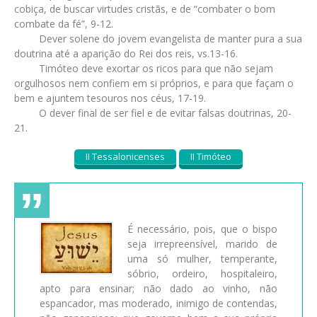
cobiça, de buscar virtudes cristãs, e de “combater o bom
combate da fé”, 9-12.
Dever solene do jovem evangelista de manter pura a sua
doutrina até a aparição do Rei dos reis, vs.13-16.
Timóteo deve exortar os ricos para que não sejam
orgulhosos nem confiem em si próprios, e para que façam o
bem e ajuntem tesouros nos céus, 17-19.
O dever final de ser fiel e de evitar falsas doutrinas, 20-
21.
II Tessalonicenses
II Timóteo
É necessário, pois, que o bispo
seja irrepreensível, marido de
uma só mulher, temperante,
sóbrio, ordeiro, hospitaleiro,
apto para ensinar; não dado ao vinho, não
espancador, mas moderado, inimigo de contendas,