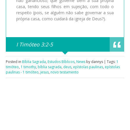
não ganancioso; que governe bem a sua própria
casa, tendo seus filhos em sujeição, com todo o
respeito (pois, se alguém não sabe governar a sua
própria casa, como cuidará da igreja de Deus?).
I Timóteo 3:2-5
Posted in
Bíblia Sagrada
,
Estudos Bíblicos
,
News
by dannys | Tags:
1
timóteo
,
1 timothy
,
bíblia sagrada
,
deus
,
epístolas paulinas
,
epístolas
paulinas - 1 timóteo
,
jesus
,
novo testamento