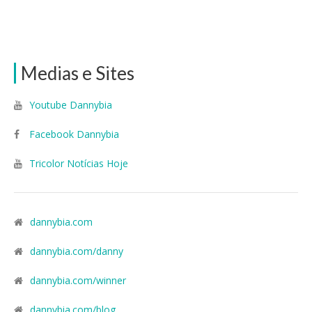
Medias e Sites
Youtube Dannybia
Facebook Dannybia
Tricolor Notícias Hoje
dannybia.com
dannybia.com/danny
dannybia.com/winner
dannybia.com/blog