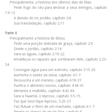
Principalmente, a história dos últimos dias de Elias.
Pede fogo do céu para destruir a seus inimigos, capítulo
1:9-12
A divisão do rio Jordão, capítulo 2:8.
Sua transladação, capítulo 2:11.
Parte II
.
Principalmente a história de Eliseu.
Pede uma porção dobrada de graça, capítulo 2:9.
Divide o Jordão, capítulo 2:14.
Sara as águas, capítulo 2:19-22.
Amaldiçoa os rapazes que zombaram dele, capítulo 2:23-
24.
Consegue água para um exército, capítulo 3:15-20.
Aumenta o azeite da viúva, capítulo 4:1-7.
Ressuscita a um menino, capítulo 4:18-37.
Purifica o alimento nocivo, capítulo 4:38-41.
Alimenta a multidão, capítulo 4:42-44.
Sara a Naamã, o leproso, capítulo 5:5-15.
Faz que Gezi fique leproso, 5:20-27.
Faz flutuar o ferro de um machado, capítulo 6:1-7.
Revela os planos do rei da Síria, capítulo 6.