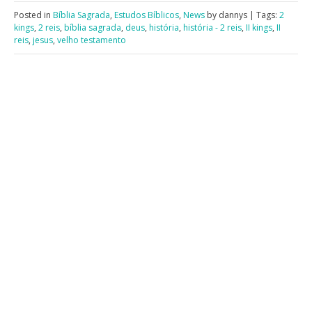
Posted in
Bíblia Sagrada
,
Estudos Bíblicos
,
News
by dannys | Tags:
2
kings
,
2 reis
,
bíblia sagrada
,
deus
,
história
,
história - 2 reis
,
II kings
,
II
reis
,
jesus
,
velho testamento